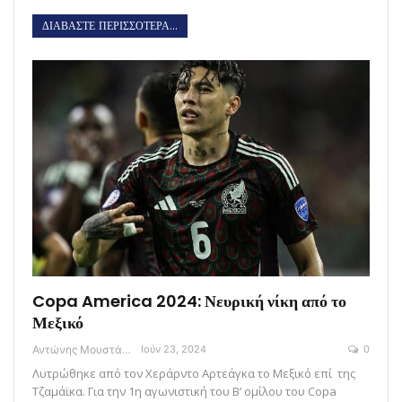
ΔΙΑΒΑΣΤΕ ΠΕΡΙΣΣΟΤΕΡΑ...
Copa America 2024: Νευρική νίκη από το
Μεξικό
Αντώνης Μουστάκας
Ιούν 23, 2024
0
Λυτρώθηκε από τον Χεράρντο Αρτεάγκα το Μεξικό επί της
Τζαμάϊκα. Για την 1η αγωνιστική του Β’ ομίλου του Copa