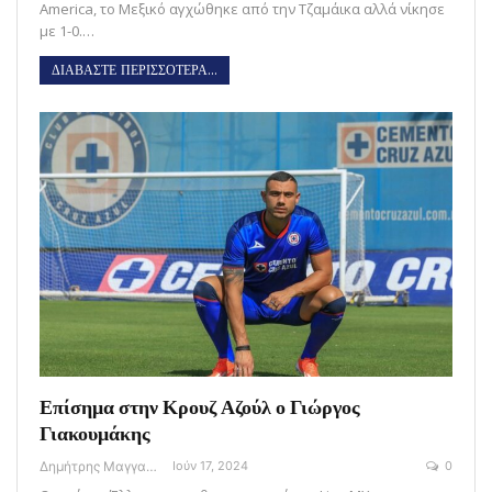
America, το Μεξικό αγχώθηκε από την Τζαμάικα αλλά νίκησε
με 1-0.…
ΔΙΑΒΑΣΤΕ ΠΕΡΙΣΣΟΤΕΡΑ...
Επίσημα στην Κρουζ Αζούλ ο Γιώργος
Γιακουμάκης
Δημήτρης Μαγγανάρης
Ιούν 17, 2024
0