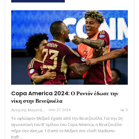
Copa America 2024: Ο Ροντόν έδωσε την
νίκη στην Βενεζουέλα
Αντώνης Μουστάκας
Ιούν 27, 2024
0
Το «φλύαρο» Μεξικό έχασε από την Βενεζουέλα. Για την 2η
αγωνιστική του Β’ ομίλου του Copa America, η Βενεζουέλα
πήρε την νίκη με 1-0 από το Μεξικό στο «SoFi Stadium».
Καθ’…