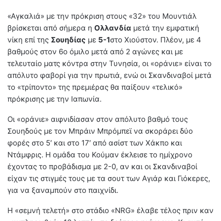
«Αγκαλιά» με την πρόκριση στους «32» του Μουντιάλ
βρίσκεται από σήμερα η
Ολλανδία
μετά την εμφατική
νίκη επί της
Σουηδίας
με
5-1
στο Χιούστον. Πλέον, με 4
βαθμούς στον 6ο όμιλο μετά από 2 αγώνες και με
τελευταίο ματς κόντρα στην Τυνησία, οι «οράνιε» είναι το
απόλυτο φαβορί για την πρωτιά, ενώ οι Σκανδιναβοί μετά
το «τρίποντο» της πρεμιέρας θα παίξουν «τελικό»
πρόκρισης με την Ιαπωνία.
Οι «οράνιε» αιφνιδίασαν στον απόλυτο βαθμό τους
Σουηδούς με τον Μπράιν Μπρόμπεϊ να σκοράρει δύο
φορές στο 5′ και στο 17′ από ασίστ των Χάκπο και
Ντάμφρις. Η ομάδα του Κούμαν έκλεισε το ημίχρονο
έχοντας το προβάδισμα με 2-0, αν και οι Σκανδιναβοί
είχαν τις στιγμές τους με τα σουτ των Αγιάρ και Γιόκερες,
για να ξαναμπούν στο παιχνίδι.
Η «σεμνή τελετή» στο στάδιο «NRG» έλαβε τέλος πριν καν