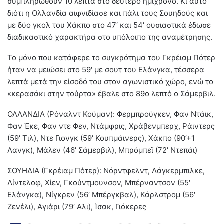
συμπληρωθούν 10 λεπτά στο δεύτερο ημίχρονο. Κι αυτό
διότι η Ολλανδία αιφνιδίασε και πάλι τους Σουηδούς και
με δύο γκολ του Χάκπο στο 47′ και 54′ ουσιαστικά έδωσε
διαδικαστικό χαρακτήρα στο υπόλοιπο της αναμέτρησης.
Το μόνο που κατάφερε το συγκρότημα του Γκρέιαμ Πότερ
ήταν να μειώσει στο 59′ με σουτ του Ελάνγκα, τέσσερα
λεπτά μετά την είσοδό του στον αγωνιστικό χώρο, ενώ το
«κερασάκι στην τούρτα» έβαλε στο 89ο λεπτό ο Σάμερβιλ.
ΟΛΛΑΝΔΙΑ (Ρόναλντ Κούμαν): Φερμπρούγκεν, Φαν Ντάικ,
Φαν Έκε, Φαν ντε Φεν, Ντάμφρις, Χράβενμπερχ, Ράιντερς
(59′ Τιλ), Ντε Γιονγκ (59′ Κουπμάινερς), Χάκπο (90’+1
Λανγκ), Μάλεν (46′ Σάμερβιλ), Μπρόμπεϊ (72′ Ντεπάι)
ΣΟΥΗΔΙΑ (Γκρέιαμ Πότερ): Νόρντφελντ, Λάγκερμπιλκε,
Λίντελοφ, Χίεν, Γκούντμουνσον, Μπέρναντσον (55′
Ελάνγκα), Νίγκρεν (56′ Μπέργκβαλ), Κάρλστρομ (56′
Ζενέλι), Αγιάρι (79′ Αλι), Ίσακ, Γιόκερες