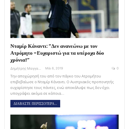
Νταμίρ Κάναντι: ”Δεν ανανεώνω με τον
Ατρόμητο -Ευχαριστώ για τα υπέροχα δύο
χρόνια!”
Δημήτρης Μαγγανάρης
Μάι 6, 2019
0
Την αποχώρησή του από τον πάγκο του Ατρομήτου
επιβεβαίωσε ο Νταμίρ Κάναντι. Ο Αυστριακός προπονητής
ευχαρίστησε τους πάντες, ενώ αποκάλυψε πως δεν έχει
υπογράψει ακόμα σε κάποια…
ΔΙΑΒΑΣΤΕ ΠΕΡΙΣΣΟΤΕΡΑ...