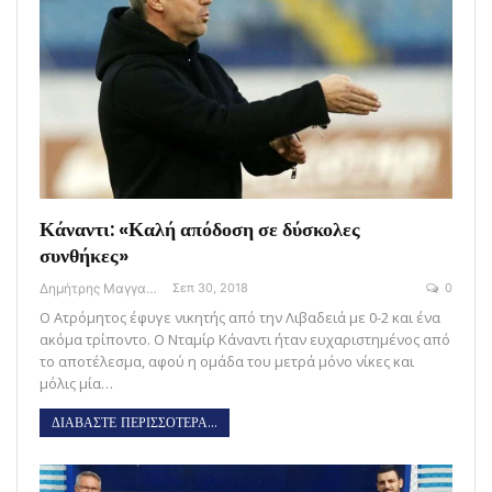
Κάναντι: «Καλή απόδοση σε δύσκολες
συνθήκες»
Δημήτρης Μαγγανάρης
Σεπ 30, 2018
0
Ο Ατρόμητος έφυγε νικητής από την Λιβαδειά με 0-2 και ένα
ακόμα τρίποντο. Ο Νταμίρ Κάναντι ήταν ευχαριστημένος από
το αποτέλεσμα, αφού η ομάδα του μετρά μόνο νίκες και
μόλις μία…
ΔΙΑΒΑΣΤΕ ΠΕΡΙΣΣΟΤΕΡΑ...