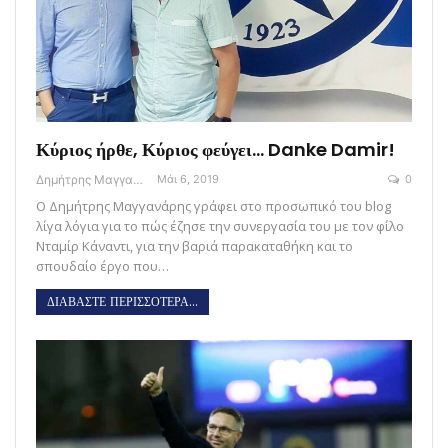
Κύριος ήρθε, Κύριος φεύγει… Danke Damir!
Δημήτρης Μαγγανάρης
Μάι 6, 2019
0
Ο Δημήτρης Μαγγανάρης γράφει στο προσωπικό του blog
λίγα λόγια για το πώς έζησε την συνεργασία του με τον φίλο
Νταμίρ Κάναντι, για την βαριά παρακαταθήκη και το
σπουδαίο έργο που…
ΔΙΑΒΑΣΤΕ ΠΕΡΙΣΣΟΤΕΡΑ...