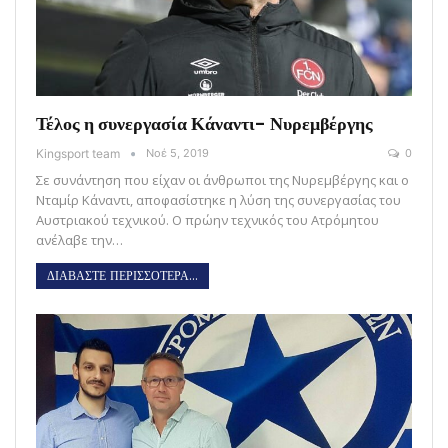
Τέλος η συνεργασία Κάναντι- Νυρεμβέργης
Kingsport team
Νοέ 5, 2019
0
Σε συνάντηση που είχαν οι άνθρωποι της Νυρεμβέργης και ο
Νταμίρ Κάναντι, αποφασίστηκε η λύση της συνεργασίας του
Αυστριακού τεχνικού. Ο πρώην τεχνικός του Ατρόμητου
ανέλαβε την…
ΔΙΑΒΑΣΤΕ ΠΕΡΙΣΣΟΤΕΡΑ...