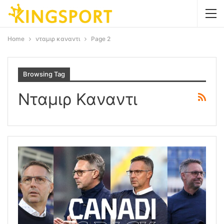
Home
νταμιρ καναντι
Page 2
Browsing Tag
Νταμιρ Καναντι