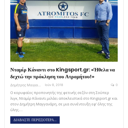
Νταμίρ Κάναντι στο Kingsport.gr: «Ήθελα να
δεχτώ την πρόκληση του Ατρομήτου!»
Δημήτρης Μαγγανάρης
Ιούν 8, 2018
0
Ο κορυφαίος προπονητής της φετινής σεζόν στη Σούπερ
λιγκ, Νταμίρ Κάναντι μιλάει αποκλειστικά στο Kingsport.gr και
στον Δημήτρη Μαγγανάρη, σε μια συνέντευξη εφ’ όλης της
ύλης.…
ΔΙΑΒΑΣΤΕ ΠΕΡΙΣΣΟΤΕΡΑ...