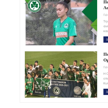
Πο
Λε
Γι
Τη
αν
κα
Δ
Πο
Ομ
Γι
Η 
επ
Κυ
Δ