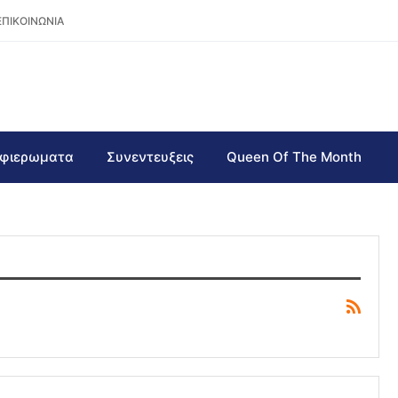
ΕΠΙΚΟΙΝΩΝΙΑ
φιερωματα
Συνεντευξεις
Queen Of The Month