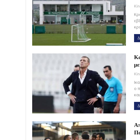
Kin
Κρ
εβ
κρ
Δ
Κα
με
Kin
Ικ
ο 
κα
Δ
Απ
Πα