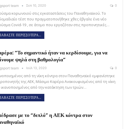
gsport team
Σεπ 10, 2020
0
ούσμα κορωνοιού στις εγκαταστάσεις του Παναθηναϊκού. Το
δομαδιαίο τέστ που πραγματοποιήθηκε χθες έβγαλε ένα νέο
ούσμα Covid-19 , σε άτομο που εργαζόταν στις προπονητικές…
ΙΑΒΑΣΤΕ ΠΕΡΙΣΣΟΤΕΡΑ...
ρέρα: “Το σημαντικό ήταν να κερδίσουμε, για να
ίνουμε ψηλά στη βαθμολογία”
gsport team
Ιούλ 13, 2020
0
ανοποιημένος από τη νίκη κόντρα στον Παναθηναϊκό εμφανίστηκε
προπονητής της ΑΕΚ, Μάσιμο Καρέρα Ανακουφισμένος από τη νίκη
ι ικανοποιημένος από την κατάκτηση των τριών…
ΙΑΒΑΣΤΕ ΠΕΡΙΣΣΟΤΕΡΑ...
έδρασε με το “διπλό” η ΑΕΚ κόντρα στον
ναθηναϊκό