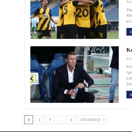
Kin
Ση
ΑΕ
κό
Δ
Κα
Kin
Ικ
ημ
κα
δή
Δ
1
2
3
…
6
ΕΠΟΜΕΝΟΣ