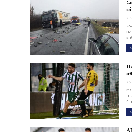
Σο
φί
Kin
Σο
ΠΑ
κα
Δ
Πα
αθ
Με
τη
0 
Δ
ΑΕ