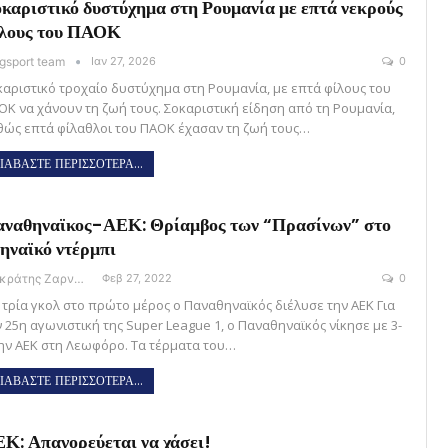
καριστικό δυστύχημα στη Ρουμανία με επτά νεκρούς
λους του ΠΑΟΚ
gsport team
Ιαν 27, 2026
0
καριστικό τροχαίο δυστύχημα στη Ρουμανία, με επτά φίλους του
ΟΚ να χάνουν τη ζωή τους. Σοκαριστική είδηση από τη Ρουμανία,
θώς επτά φίλαθλοι του ΠΑΟΚ έχασαν τη ζωή τους…
ΙΑΒΑΣΤΕ ΠΕΡΙΣΣΟΤΕΡΑ...
ναθηναϊκος-ΑΕΚ: Θρίαμβος των “Πρασίνων” στο
ηναϊκό ντέρμπι
Σωκράτης Ζαρναβέλης
Φεβ 27, 2022
0
 τρία γκολ στο πρώτο μέρος ο Παναθηναϊκός διέλυσε την ΑΕΚ Για
ν 25η αγωνιστική της Super League 1, ο Παναθηναϊκός νίκησε με 3-
την ΑΕΚ στη Λεωφόρο. Τα τέρματα του…
ΙΑΒΑΣΤΕ ΠΕΡΙΣΣΟΤΕΡΑ...
Κ: Απαγορεύεται να χάσει!