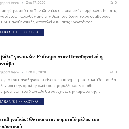
gsport team
Σεπ 17, 2020
0
ραιτήθηκε από τον Παναθηναϊκό ο διοικητικός σύμβουλος Κώστας
νστάντος. Παρελθόν από την θέση του διοικητικού συμβούλου
ς ΠΑΕ Παναθηναϊκός, αποτελεί ο Κώστας Κωνστάντος.…
ΙΑΒΑΣΤΕ ΠΕΡΙΣΣΟΤΕΡΑ...
 βόλεϊ γυναικών: Επίσημα στον Παναθηναϊκό η
αντάβα
gsport team
Σεπ 10, 2020
0
ίκτρια του Παναθηναϊκού είναι και επίσημα η Εύα Χαντάβα που θα
ελεχώσει την ομάδα βόλεϊ του «τριφυλλιού». Με κάθε
ισημότητα η Εύα Χαντάβα θα συνεχίσει την καριέρα της…
ΙΑΒΑΣΤΕ ΠΕΡΙΣΣΟΤΕΡΑ...
ναθηναϊκός: Θετικό στον κορονοϊό μέλος του
οσωπικού