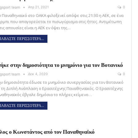
gsport team
Απρ 21, 2021
0
ν Παναθηναϊκό στο ΟΑΚΑ φιλοξενεί απόψε στις 21:30 η ΑΕΚ, σε ένα
έρμπι που απαγορεύεται το πισωγύρισμα στις ήττες. Αντιμέτωπη
τις απουσίες είναι η ΑΕΚ εν όψει της…
ΙΑΒΑΣΤΕ ΠΕΡΙΣΣΟΤΕΡΑ...
ήκε στην δημοσιότητα το μνημόνιο για τον Βοτανικό
gsport team
Δεκ 4, 2020
0
ην δημοσιότητα έδωσε το μνημόνιο συνεργασίας για τον Βοτανικό
ι τη Διπλή Ανάπλαση ο Ερασιτέχνης Παναθηναϊκός. Ο Ερασιτέχνης
ναθηναϊκός έβγαλε δημόσια το πλήρες κείμενο…
ΙΑΒΑΣΤΕ ΠΕΡΙΣΣΟΤΕΡΑ...
λος ο Κωνστάντος από τον Παναθηναϊκό