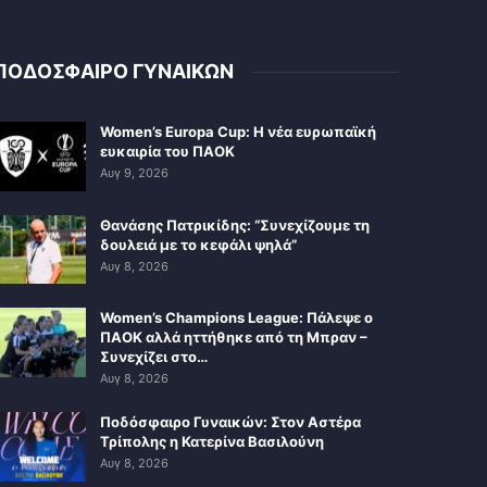
ΠΟΔΟΣΦΑΙΡΟ ΓΥΝΑΙΚΩΝ
Women’s Europa Cup: Η νέα ευρωπαϊκή
ευκαιρία του ΠΑΟΚ
Αυγ 9, 2026
Θανάσης Πατρικίδης: “Συνεχίζουμε τη
δουλειά με το κεφάλι ψηλά”
Αυγ 8, 2026
Women’s Champions League: Πάλεψε ο
ΠΑΟΚ αλλά ηττήθηκε από τη Μπραν –
Συνεχίζει στο…
Αυγ 8, 2026
Ποδόσφαιρο Γυναικών: Στον Αστέρα
Τρίπολης η Κατερίνα Βασιλούνη
Αυγ 8, 2026