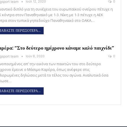
gsport team
Ιούλ 12, 2020
0
μαντικό διπλό για τη συνέχεια του ευρωπαϊκού ονείρου πέτυχε η
Κ κόντρα στον Παναθηναϊκό με 1-3. Νίκη με 1-3 πέτυχε η ΑΕΚ
ντρα στον τυπικά γηπεδούχο Παναθηναϊκό στο ΟΑΚΑ…
ΙΑΒΑΣΤΕ ΠΕΡΙΣΣΟΤΕΡΑ...
ρέρα: “Στο δεύτερο ημίχρονο κάναμε καλό παιχνίδι”
gsport team
Ιούν 8, 2020
0
ανοποιημένος απ’ την εικόνα των παικτών του στο δεύτερο
ίχρονο έμεινε ο Μάσιμο Καρέρα, όπως ανέφερε στις
θιερωμένες δηλώσεις μετά το τέλος του αγώνα. Αναλυτικά όσα
λωσε…
ΙΑΒΑΣΤΕ ΠΕΡΙΣΣΟΤΕΡΑ...