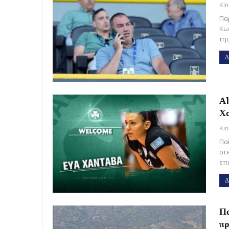
Kin
Πα
Κω
τη
Δ
Α1
Χ
Kin
Πα
στ
επ
Δ
Πα
πρ