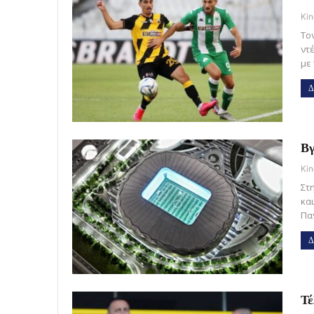
Kin
Το
ντ
με 
Δ
Βγ
Kin
Στ
κα
Πα
Δ
Τέ