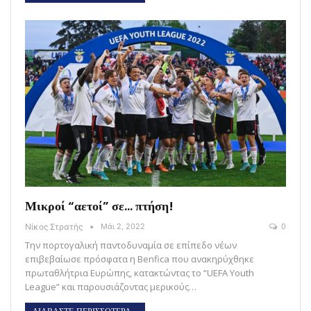
Μικροί “αετοί” σε… πτήση!
Νίκος Στρατής
Μάι 2, 2022
0
Την πορτογαλική παντοδυναμία σε επίπεδο νέων
επιβεβαίωσε πρόσφατα η Benfica που ανακηρύχθηκε
πρωταθλήτρια Ευρώπης, κατακτώντας το “UEFA Youth
League” και παρουσιάζοντας μερικούς…