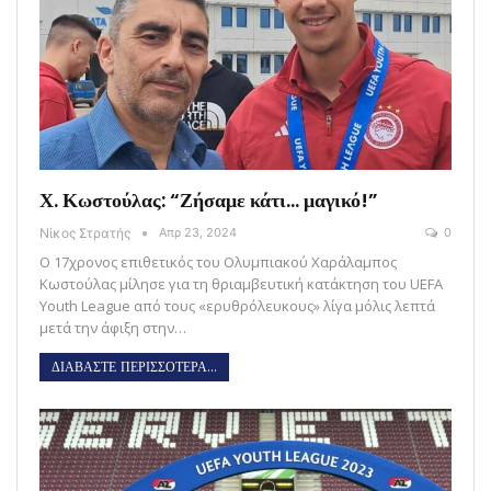
Χ. Κωστούλας: “Ζήσαμε κάτι… μαγικό!”
Νίκος Στρατής
Απρ 23, 2024
0
Ο 17χρονος επιθετικός του Ολυμπιακού Χαράλαμπος
Κωστούλας μίλησε για τη θριαμβευτική κατάκτηση του UEFA
Youth League από τους «ερυθρόλευκους» λίγα μόλις λεπτά
μετά την άφιξη στην…
ΔΙΑΒΑΣΤΕ ΠΕΡΙΣΣΟΤΕΡΑ...