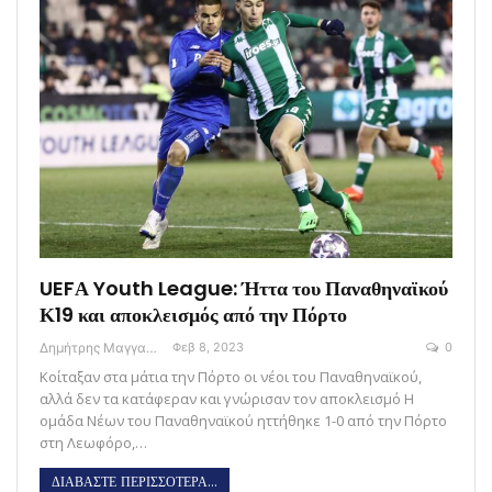
UEFΑ Youth League: Ήττα του Παναθηναϊκού
Κ19 και αποκλεισμός από την Πόρτο
Δημήτρης Μαγγανάρης
Φεβ 8, 2023
0
Κοίταξαν στα μάτια την Πόρτο οι νέοι του Παναθηναϊκού,
αλλά δεν τα κατάφεραν και γνώρισαν τον αποκλεισμό Η
ομάδα Νέων του Παναθηναϊκού ηττήθηκε 1-0 από την Πόρτο
στη Λεωφόρο,…
ΔΙΑΒΑΣΤΕ ΠΕΡΙΣΣΟΤΕΡΑ...