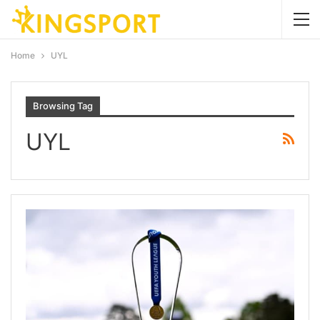
Home
UYL
Browsing Tag
UYL