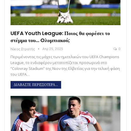
UEFA Youth League: Ποιος θα φορέσει το
στέμμα του… Oλυμπιακού;
Νίκος Στρατής
Απρ 25, 2025
0
Περιμένοντας τις μάχες των ημιτελικών του UEFA Champions
League, το ενδιαφέρον μετατοπίζεται προσωρινά στο
“Colovray Stadium” της Νιον της Ελβετίας για την τελική φάση
του UEFA…
ΔΙΑΒΑΣΤΕ ΠΕΡΙΣΣΟΤΕΡΑ...