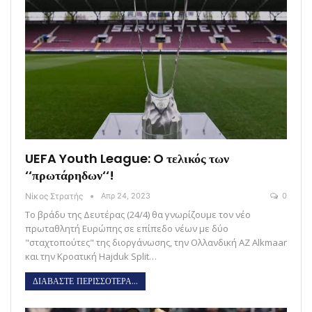
UEFA Youth League: O τελικός των
‘‘πρωτάρηδων‘‘!
Νίκος Στρατής
Απρ 24, 2023
0
Το βράδυ της Δευτέρας (24/4) θα γνωρίζουμε τον νέο
πρωταθλητή Ευρώπης σε επίπεδο νέων με δύο
"σταχτοπούτες" της διοργάνωσης, την Ολλανδική AZ Alkmaar
και την Κροατική Hajduk Split…
ΔΙΑΒΑΣΤΕ ΠΕΡΙΣΣΟΤΕΡΑ...