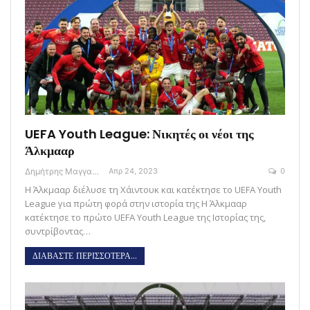
UEFA Youth League: Νικητές οι νέοι της
Άλκμααρ
Δημήτρης Μαγγανάρης
Απρ 24, 2023
0
Η Άλκμααρ διέλυσε τη Χάιντουκ και κατέκτησε το UEFA Youth
League για πρώτη φορά στην ιστορία της Η Άλκμααρ
κατέκτησε το πρώτο UEFA Youth League της Ιστορίας της,
συντρίβοντας…
ΔΙΑΒΑΣΤΕ ΠΕΡΙΣΣΟΤΕΡΑ...