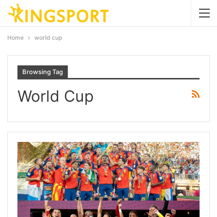
Home
world cup
Browsing Tag
World Cup