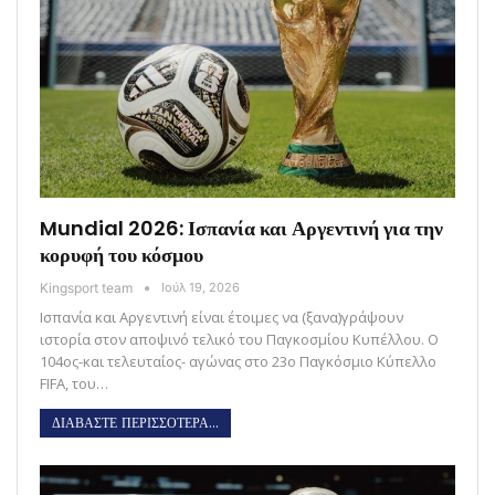
Mundial 2026: Ισπανία και Αργεντινή για την
κορυφή του κόσμου
Kingsport team
Ιούλ 19, 2026
Ισπανία και Αργεντινή είναι έτοιμες να (ξανα)γράψουν
ιστορία στον αποψινό τελικό του Παγκοσμίου Κυπέλλου. Ο
104ος-και τελευταίος- αγώνας στο 23ο Παγκόσμιο Κύπελλο
FIFA, του…
ΔΙΑΒΑΣΤΕ ΠΕΡΙΣΣΟΤΕΡΑ...