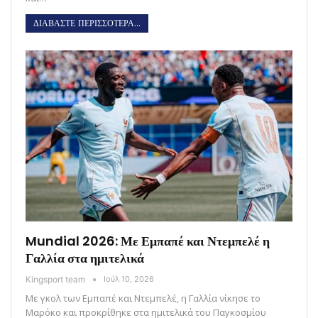
ΔΙΑΒΑΣΤΕ ΠΕΡΙΣΣΟΤΕΡΑ...
Mundial 2026: Με Εμπαπέ και Ντεμπελέ η
Γαλλία στα ημιτελικά
Kingsport team
Ιούλ 10, 2026
Με γκολ των Εμπαπέ και Ντεμπελέ, η Γαλλία νίκησε το
Μαρόκο και προκρίθηκε στα ημιτελικά του Παγκοσμίου