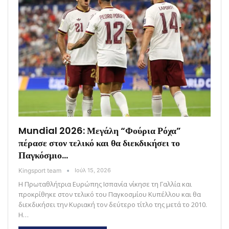
Mundial 2026: Μεγάλη “Φούρια Ρόχα”
πέρασε στον τελικό και θα διεκδικήσει το
Παγκόσμιο…
Kingsport team
Ιούλ 15, 2026
Η Πρωταθλήτρια Ευρώπης Ισπανία νίκησε τη Γαλλία και
προκρίθηκε στον τελικό του Παγκοσμίου Κυπέλλου και θα
διεκδικήσει την Κυριακή τον δεύτερο τίτλο της μετά το 2010.
Η…