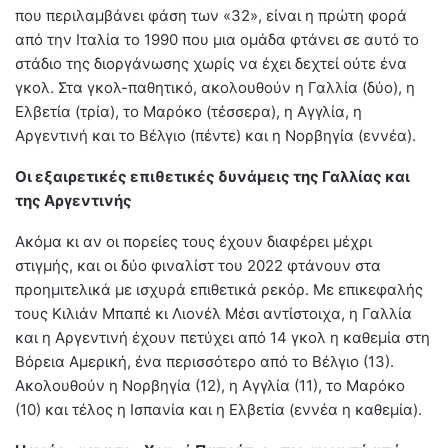
που περιλαμβάνει φάση των «32», είναι η πρώτη φορά
από την Ιταλία το 1990 που μια ομάδα φτάνει σε αυτό το
στάδιο της διοργάνωσης χωρίς να έχει δεχτεί ούτε ένα
γκολ. Στα γκολ-παθητικό, ακολουθούν η Γαλλία (δύο), η
Ελβετία (τρία), το Μαρόκο (τέσσερα), η Αγγλία, η
Αργεντινή και το Βέλγιο (πέντε) και η Νορβηγία (εννέα).
Οι εξαιρετικές επιθετικές δυνάμεις της Γαλλίας και
της Αργεντινής
Ακόμα κι αν οι πορείες τους έχουν διαφέρει μέχρι
στιγμής, και οι δύο φιναλίστ του 2022 φτάνουν στα
προημιτελικά με ισχυρά επιθετικά ρεκόρ. Με επικεφαλής
τους Κιλιάν Μπαπέ κι Λιονέλ Μέσι αντίστοιχα, η Γαλλία
και η Αργεντινή έχουν πετύχει από 14 γκολ η καθεμία στη
Βόρεια Αμερική, ένα περισσότερο από το Βέλγιο (13).
Ακολουθούν η Νορβηγία (12), η Αγγλία (11), το Μαρόκο
(10) και τέλος η Ισπανία και η Ελβετία (εννέα η καθεμία).