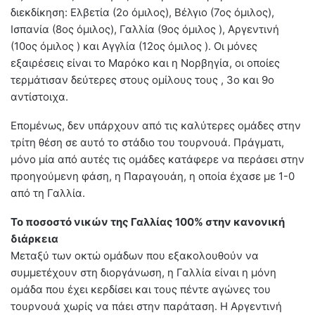
διεκδίκηση: Ελβετία (2ο όμιλος), Βέλγιο (7ος όμιλος),
Ισπανία (8ος όμιλος), Γαλλία (9ος όμιλος ), Αργεντινή
(10ος όμιλος ) και Αγγλία (12ος όμιλος ). Οι μόνες
εξαιρέσεις είναι το Μαρόκο και η Νορβηγία, οι οποίες
τερμάτισαν δεύτερες στους ομίλους τους , 3ο και 9ο
αντίστοιχα.
Επομένως, δεν υπάρχουν από τις καλύτερες ομάδες στην
τρίτη θέση σε αυτό το στάδιο του τουρνουά. Πράγματι,
μόνο μία από αυτές τις ομάδες κατάφερε να περάσει στην
προηγούμενη φάση, η Παραγουάη, η οποία έχασε με 1-0
από τη Γαλλία.
Το ποσοστό νικών της Γαλλίας 100% στην κανονική
διάρκεια
Μεταξύ των οκτώ ομάδων που εξακολουθούν να
συμμετέχουν στη διοργάνωση, η Γαλλία είναι η μόνη
ομάδα που έχει κερδίσει και τους πέντε αγώνες του
τουρνουά χωρίς να πάει στην παράταση. Η Αργεντινή