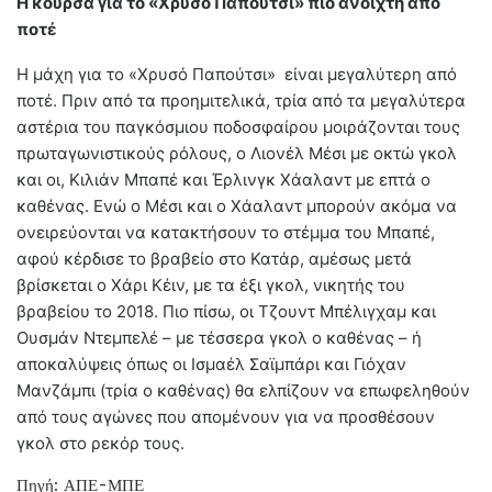
Η κούρσα για το «Χρυσό Παπούτσι» πιο ανοιχτή από
ποτέ
Η μάχη για το «Χρυσό Παπούτσι» είναι μεγαλύτερη από
ποτέ. Πριν από τα προημιτελικά, τρία από τα μεγαλύτερα
αστέρια του παγκόσμιου ποδοσφαίρου μοιράζονται τους
πρωταγωνιστικούς ρόλους, ο Λιονέλ Μέσι με οκτώ γκολ
και οι, Κιλιάν Μπαπέ και Έρλινγκ Χάαλαντ με επτά ο
καθένας. Ενώ ο Μέσι και ο Χάαλαντ μπορούν ακόμα να
ονειρεύονται να κατακτήσουν το στέμμα του Μπαπέ,
αφού κέρδισε το βραβείο στο Κατάρ, αμέσως μετά
βρίσκεται ο Χάρι Κέιν, με τα έξι γκολ, νικητής του
βραβείου το 2018. Πιο πίσω, οι Τζουντ Μπέλιγχαμ και
Ουσμάν Ντεμπελέ – με τέσσερα γκολ ο καθένας – ή
αποκαλύψεις όπως οι Ισμαέλ Σαϊμπάρι και Γιόχαν
Μανζάμπι (τρία ο καθένας) θα ελπίζουν να επωφεληθούν
από τους αγώνες που απομένουν για να προσθέσουν
γκολ στο ρεκόρ τους.
Πηγή: ΑΠΕ-ΜΠΕ