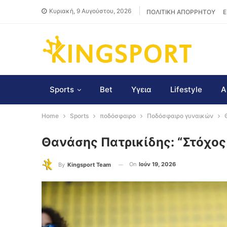
Κυριακή, 9 Αυγούστου, 2026
ΠΟΛΙΤΙΚΗ ΑΠΟΡΡΗΤΟΥ
Ε
Sports
Bet
Υγεια
Lifestyle
Α
Home
Sports
ποδόσφαιρο
Ποδόσφαιρο γυναικών
Θανάσης Πατρικίδης: “Στόχος
On
Ιούν 19, 2026
By
Kingsport Team