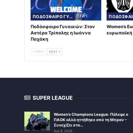
ΠΟΔΟΣΦΑΙΡΟ ΓΥΝΑΙΚΩΝ
Ποδόσφαιρο Γυναικών: Στον
Women’s Eu
Αστέρα Τρίπολης η Ιωάννα
ευρωπαϊκή 
Παχάκη
PREV
NEXT
SUPER LEAGUE
Women’s Champions League: Πάλεψε ο
ΠΑΟΚ αλλά ηττήθηκε από τη Μπραν –
Συνεχίζει στο…
Αυγ 8, 2026