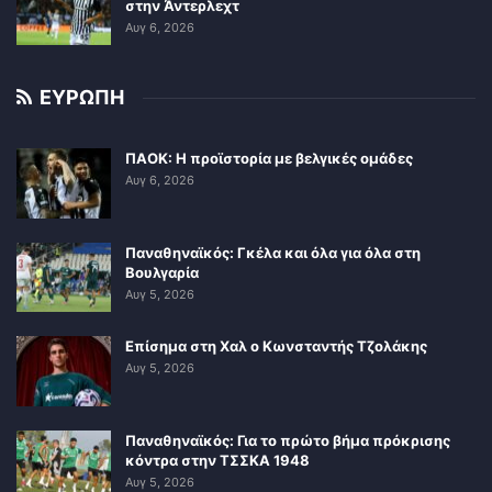
στην Άντερλεχτ
Αυγ 6, 2026
ΕΥΡΩΠΗ
ΠΑΟΚ: Η προϊστορία με βελγικές ομάδες
Αυγ 6, 2026
Παναθηναϊκός: Γκέλα και όλα για όλα στη
Βουλγαρία
Αυγ 5, 2026
Επίσημα στη Χαλ ο Κωνσταντής Τζολάκης
Αυγ 5, 2026
Παναθηναϊκός: Για το πρώτο βήμα πρόκρισης
κόντρα στην ΤΣΣΚΑ 1948
Αυγ 5, 2026