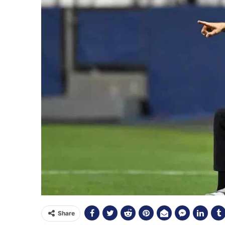
Share