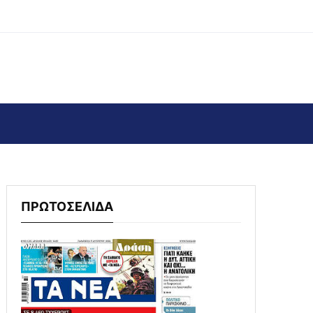
ΠΡΩΤΟΣΕΛΙΔΑ