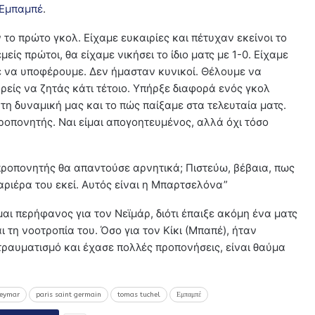
Εμπαμπέ
.
ν το πρώτο γκολ. Είχαμε ευκαιρίες και πέτυχαν εκείνοι το
είς πρώτοι, θα είχαμε νικήσει το ίδιο ματς με 1-0. Είχαμε
πε να υποφέρουμε. Δεν ήμασταν κυνικοί. Θέλουμε να
ρείς να ζητάς κάτι τέτοιο. Υπήρξε διαφορά ενός γκολ
τη δυναμική μας και το πώς παίξαμε στα τελευταία ματς.
ροπονητής. Ναι είμαι απογοητευμένος, αλλά όχι τόσο
 προπονητής θα απαντούσε αρνητικά; Πιστεύω, βέβαια, πως
αριέρα του εκεί. Αυτός είναι η Μπαρτσελόνα”
μαι περήφανος για τον Νεϊμάρ, διότι έπαιξε ακόμη ένα ματς
ι τη νοοτροπία του. Όσο για τον Κίκι (Μπαπέ), ήταν
 τραυματισμό και έχασε πολλές προπονήσεις, είναι θαύμα
eymar
paris saint germain
tomas tuchel
Εμπαμπέ