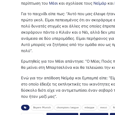
περίπτωση του
Μέσι
και σχολίασε τους
Νεϊμάρ
και
Για το παιχνίδι είπε πως: “Αυτό που μας έλειψε ήτα
πρώτο γκολ. Είμαι πεπεισμένος ότι αν σκοράραμε εμ
πολύ δυνατές στιγμές και άλλες στις οποίες έπρε
σκοράρουν πάντα ο Κιλιάν και ο Νέι, αλλά δεν μπο
ανάμεσα σε δύο υπερομάδες. Είμαι περήφανος για 
Αυτό μπορείς να ζητήσεις από την ομάδα σου ως π
πολύ”.
Ερωτηθείς για τον Μέσι απάντησε: “Ο Μέσι; Ποιός
θα μείνει στη Μπαρτσελόνα και θα τελειώσει την κ
Ενώ για την απόδοση Νεϊμάρ και Εμπαμπέ είπε: “Εί
στο οποίο έδειξε τις εκπληκτικές του ικανότητες κα
δύσκολο διότι είχε να αντιμετωπίσει έναν σοβαρό
που ήταν μαζί μας”.
Bayern Munich
champions league
mbappe
messi
N