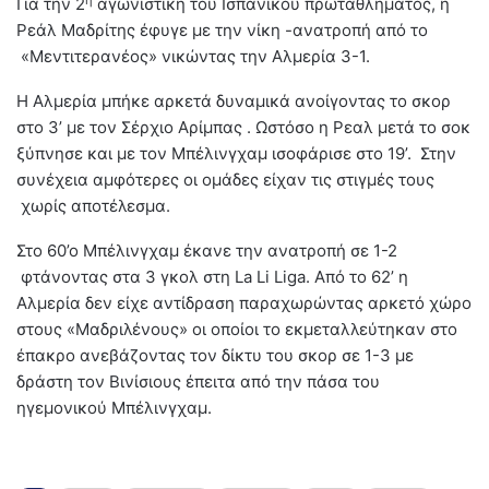
Για την 2
αγωνιστική του Ισπανικού πρωταθλήματος, η
Ρεάλ Μαδρίτης έφυγε με την νίκη -ανατροπή από το
«Μεντιτερανέος» νικώντας την Αλμερία 3-1.
Η Αλμερία μπήκε αρκετά δυναμικά ανοίγοντας το σκορ
στο 3’ με τον Σέρχιο Αρίμπας . Ωστόσο η Ρεαλ μετά το σοκ
ξύπνησε και με τον Μπέλινγχαμ ισοφάρισε στο 19’. Στην
συνέχεια αμφότερες οι ομάδες είχαν τις στιγμές τους
χωρίς αποτέλεσμα.
Στο 60’ο Μπέλινγχαμ έκανε την ανατροπή σε 1-2
φτάνοντας στα 3 γκολ στη La Li Liga. Από το 62’ η
Αλμερία δεν είχε αντίδραση παραχωρώντας αρκετό χώρο
στους «Μαδριλένους» οι οποίοι το εκμεταλλεύτηκαν στο
έπακρο ανεβάζοντας τον δίκτυ του σκορ σε 1-3 με
δράστη τον Βινίσιους έπειτα από την πάσα του
ηγεμονικού Μπέλινγχαμ.