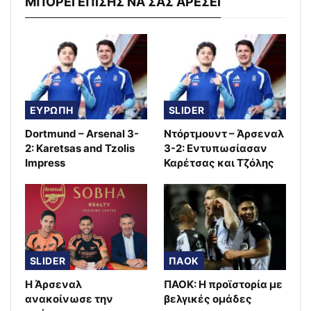
ΜΠΟΡΕΙ ΕΠΙΣΗΣ ΝΑ ΣΑΣ ΑΡΕΣΕΙ
ΕΥΡΩΠΗ
SLIDER
Dortmund – Arsenal 3-
Ντόρτμουντ – Άρσεναλ
2: Karetsas and Tzolis
3-2: Εντυπωσίασαν
Impress
Καρέτσας και Τζόλης
SLIDER
ΠΑΟΚ
Η Άρσεναλ
ΠΑΟΚ: Η προϊστορία με
ανακοίνωσε την
βελγικές ομάδες