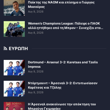
Παίκτης της ΝΑΟΜ και επίσημα ο Γιώργος
Μασούρας
Αυγ 9, 2026
Women’s Champions League: Πάλεψε ο ΠΑΟΚ
αλλά ηττήθηκε από τη Μπραν – Συνεχίζει στο…
Αυγ 8, 2026
ΕΥΡΩΠΗ
Dortmund – Arsenal 3-2: Karetsas and Tzolis
Impress
Αυγ 9, 2026
Ντόρτμουντ – Άρσεναλ 3-2: Εντυπωσίασαν
Καρέτσας και Τζόλης
Αυγ 9, 2026
Η Άρσεναλ ανακοίνωσε την απόκτηση του
Μπρούνο Γκιμαράες