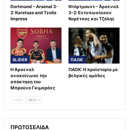
Dortmund – Arsenal 3-
Ντόρτμουντ – Άρσεναλ
2: Karetsas and Tzolis
3-2: Εντυπωσίασαν
Impress
Καρέτσας και Τζόλης
SLIDER
ΠΑΟΚ
Η Άρσεναλ
ΠΑΟΚ: Η προϊστορία με
ανακοίνωσε την
βελγικές ομάδες
απόκτηση του
Μπρούνο Γκιμαράες
PREV
NEXT
ΠΡΩΤΟΣΕΛΙΔΑ