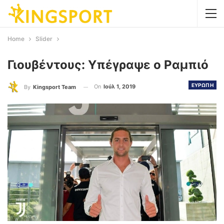
Home
Slider
Γιουβέντους: Υπέγραψε ο Ραμπιό
ΕΥΡΩΠΗ
On
Ιούλ 1, 2019
By
Kingsport Team