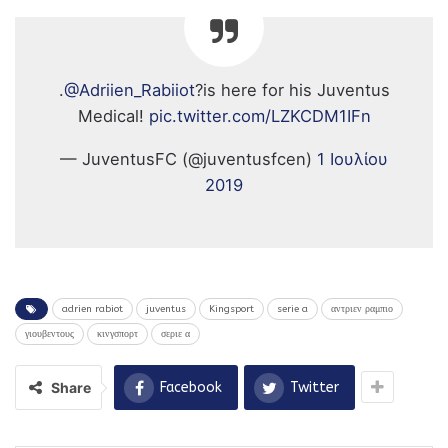
.
@Adriien_Rabiiot
?is here for his Juventus
Medical!
pic.twitter.com/LZKCDM1IFn
— JuventusFC (@juventusfcen)
1 Ιουλίου
2019
adrien rabiot
juventus
Kingsport
serie a
αντριεν ραμπιο
γιουβεντους
κινγσπορτ
σεριε α
Share
Facebook
Twitter