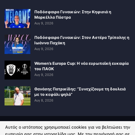
Ποδόσφαιρο Γυναικών: Στην Κηφισιά η
Μαρκέλλα Πάστρα
Αυγ 9, 2026
Ποδόσφαιρο Γυναικών: Στον Αστέρα Τρίπολης η
Ιωάννα Παχάκη
Αυγ 9, 2026
Women’s Europa Cup: Η νέα ευρωπαϊκή ευκαιρία
του ΠΑΟΚ
Αυγ 9, 2026
Θανάσης Πατρικίδης: “Συνεχίζουμε τη δουλειά
με το κεφάλι ψηλά”
Αυγ 8, 2026
Αυτός ο ιστότοπος χρησιμοποιεί cookies για να βελτιώσει την
ΠΟΛΙΤΙΚΗ ΑΠΟΡΡΗΤΟΥ
ΕΠΙΚΟΙΝΩΝΙΑ
εμπειρία σας στην ιστοσελίδα μας. Με την περιήγησή σας σε