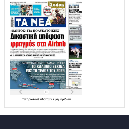
Τα
πρωτοσέλιδα
των
εφημερίδων