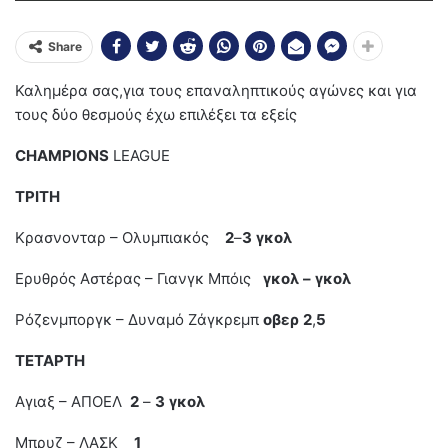
Share
Καλημέρα σας,για τους επαναληπτικούς αγώνες και για
τους δύο θεσμούς έχω επιλέξει τα εξείς
CHAMPIONS
LEAGUE
ΤΡΙΤΗ
Κρασνονταρ – Ολυμπιακός
2
–
3
γκολ
Ερυθρός Αστέρας – Γιανγκ Μπόις
γκολ
–
γκολ
Ρόζενμποργκ – Δυναμό Ζάγκρεμπ
οβερ
2
,
5
ΤΕΤΑΡΤΗ
Αγιαξ – ΑΠΟΕΛ
2
–
3
γκολ
Μπρυζ – ΛΑΣΚ
1