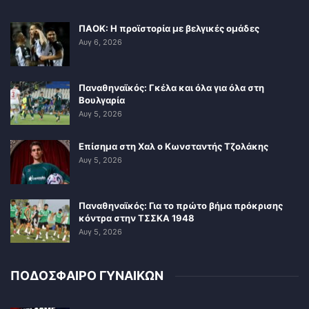
ΠΑΟΚ: Η προϊστορία με βελγικές ομάδες
Αυγ 6, 2026
Παναθηναϊκός: Γκέλα και όλα για όλα στη
Βουλγαρία
Αυγ 5, 2026
Επίσημα στη Χαλ ο Κωνσταντής Τζολάκης
Αυγ 5, 2026
Παναθηναϊκός: Για το πρώτο βήμα πρόκρισης
κόντρα στην ΤΣΣΚΑ 1948
Αυγ 5, 2026
ΠΟΔΟΣΦΑΙΡΟ ΓΥΝΑΙΚΩΝ