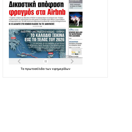
Τα
πρωτοσέλιδα
των
εφημερίδων