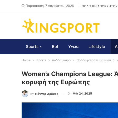
Παρασκευή, 7 Αυγούστου, 2026
ΠΟΛΙΤΙΚΗ ΑΠΟΡΡΗΤΟΥ
Sports
Bet
Υγεια
Lifestyle
Α
Home
Sports
ποδόσφαιρο
Ποδόσφαιρο γυναικών
Women’s Champions League: 
κορυφή της Ευρώπης
On
Μάι 24, 2025
By
Γιάννης Δρόσος