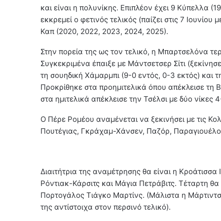
και είναι η πολυνίκης. Επιπλέον έχει 9 Κύπελλα (19
εκκρεμεί ο φετινός τελικός (παίζει στις 7 Ιουνίου 
Καπ (2020, 2022, 2023, 2024, 2025).
Στην πορεία της ως τον τελικό, η Μπαρτσελόνα τερμ
Συγκεκριμένα έπαιξε με Μάντσετσερ Σίτι (ξεκίνησ
τη σουηδική Χάμαρμπι (9-0 εντός, 0-3 εκτός) και τ
Προκρίθηκε στα προημιτελικά όπου απέκλεισε τη Βό
στα ημιτελικά απέκλεισε την Τσέλσι με δύο νίκες 4
Ο Πέρε Ρομέου αναμένεται να ξεκινήσει με τις Κολ
Πουτέγιας, Γκράχαμ-Χάνσεν, Παζόρ, Παραγιουέλο
Διαιτήτρια της αναμέτρησης θα είναι η Κροάτισσα 
Ρόντιακ-Κάρσιτς και Μάγια Πετράβιτς. Τέταρτη θα 
Πορτογάλος Τιάγκο Μαρτίνς. (Μάλιστα η Μάρτιντσ
της αντίστοιχα στον περσινό τελικό).