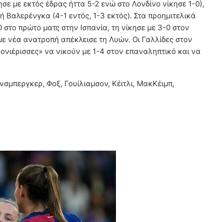
ε με εκτός έδρας ήττα 5-2 ενώ στο Λονδίνο νίκησε 1-0),
κή Βαλερένγκα (4-1 εντός, 1-3 εκτός). Στα προημιτελικά
 στο πρώτο ματς στην Ισπανία, τη νίκησε με 3-0 στον
με νέα ανατροπή απέκλεισε τη Λυών. Οι Γαλλίδες στον
νονιέρισσες» να νικούν με 1-4 στον επαναληπτικό και να
ίνσμπεργκερ, Φοξ, Γουίλιαμσον, Κέιτλι, ΜακΚέιμπ,