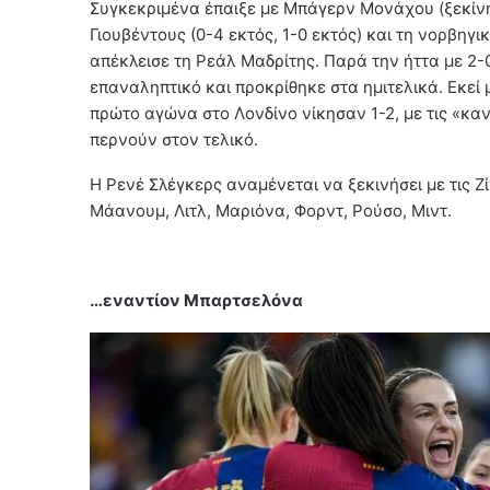
Συγκεκριμένα έπαιξε με Μπάγερν Μονάχου (ξεκίνησ
Γιουβέντους (0-4 εκτός, 1-0 εκτός) και τη νορβηγι
απέκλεισε τη Ρεάλ Μαδρίτης. Παρά την ήττα με 2-0
επαναληπτικό και προκρίθηκε στα ημιτελικά. Εκεί 
πρώτο αγώνα στο Λονδίνο νίκησαν 1-2, με τις «κα
περνούν στον τελικό.
Η Ρενέ Σλέγκερς αναμένεται να ξεκινήσει με τις Ζ
Μάανουμ, Λιτλ, Μαριόνα, Φορντ, Ρούσο, Μιντ.
…εναντίον Μπαρτσελόνα