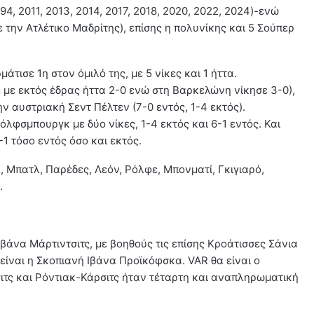
94, 2011, 2013, 2014, 2017, 2018, 2020, 2022, 2024)-ενώ
με την Ατλέτικο Μαδρίτης), επίσης η πολυνίκης και 5 Σούπερ
άτισε 1η στον όμιλό της, με 5 νίκες και 1 ήττα.
ε με εκτός έδρας ήττα 2-0 ενώ στη Βαρκελώνη νίκησε 3-0),
ην αυστριακή Σεντ Πέλτεν (7-0 εντός, 1-4 εκτός).
λφσμπουργκ με δύο νίκες, 1-4 εκτός και 6-1 εντός. Και
-1 τόσο εντός όσο και εκτός.
, Μπατλ, Παρέδες, Λεόν, Ρόλφε, Μπονματί, Γκιγιαρό,
.
Ιβάνα Μάρτιντσιτς, με βοηθούς τις επίσης Κροάτισσες Σάνια
είναι η Σκοπιανή Ιβάνα Προϊκόφσκα. VAR θα είναι ο
ιτς και Ρόντιακ-Κάρσιτς ήταν τέταρτη και αναπληρωματική