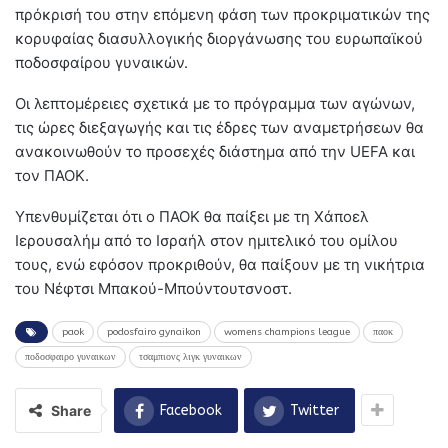
πρόκρισή του στην επόμενη φάση των προκριματικών της
κορυφαίας διασυλλογικής διοργάνωσης του ευρωπαϊκού
ποδοσφαίρου γυναικών.
Οι λεπτομέρειες σχετικά με το πρόγραμμα των αγώνων,
τις ώρες διεξαγωγής και τις έδρες των αναμετρήσεων θα
ανακοινωθούν το προσεχές διάστημα από την UEFA και
τον ΠΑΟΚ.
Υπενθυμίζεται ότι ο ΠΑΟΚ θα παίξει με τη Χάποελ
Ιερουσαλήμ από το Ισραήλ στον ημιτελικό του ομίλου
τους, ενώ εφόσον προκριθούν, θα παίξουν με τη νικήτρια
του Νέφτσι Μπακού-Μπούντουτσνοστ.
paok
podosfairo gynaikon
womens champions league
παοκ
ποδοσφαιρο γυναικων
τσαμπιονς λιγκ γυναικων
Share
Facebook
Twitter