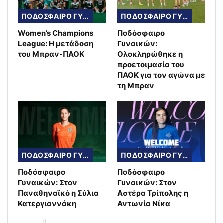
ΠΟΔΟΣΦΑΙΡΟ ΓΥΝΑΙΚΩΝ
ΠΟΔΟΣΦΑΙΡΟ ΓΥΝΑΙΚΩΝ
Women’s Champions
Ποδόσφαιρο
League: Η μετάδοση
Γυναικών:
του Μπραν-ΠΑΟΚ
Ολοκληρώθηκε η
προετοιμασία του
ΠΑΟΚ για τον αγώνα με
τη Μπραν
ΠΟΔΟΣΦΑΙΡΟ ΓΥΝΑΙΚΩΝ
ΠΟΔΟΣΦΑΙΡΟ ΓΥΝΑΙΚΩΝ
Ποδόσφαιρο
Ποδόσφαιρο
Γυναικών: Στον
Γυναικών: Στον
Παναθηναϊκό η Σύλια
Αστέρα Τρίπολης η
Κατεργιαννάκη
Αντωνία Νίκα