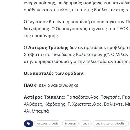
ενεργοποίησης, με δρομικές ασκήσεις και παιχνίδ
ομάδων και στο τέλος, οι παίκτες δούλεψαν στις σ
Ο Ίνγκασον θα είναι η μοναδική απουσία για τον
διαχείρησης. Ο Ουρουγουανός τεχνικός του ΠΑΟΚ 
της προπόνησης.
Ο
Αστέρας Τρίπολης
δεν αντιμετώπισε προβλήματ
Σάββατο στο “Θεόδωρος Κολοκοτρώνης”. Ο Μίλαν 
στην συμπρωτεύουσα για την τελευταία αναμέτρησ
Ο
ι αποστολές των ομάδων:
ΠΑΟΚ:
Δεν ανακοινώθηκε
Αστέρας Τρίπολης:
Παπαδόπουλος, Τσιφτσής, Γκαρ
Αλβάρες, Κάρδαρης, Γ. Χριστόπουλος, Βαλιέντε, Μ
Αλί Μπαμπά
asteras tripolis
ingason
paok
paok. asteras tripolis