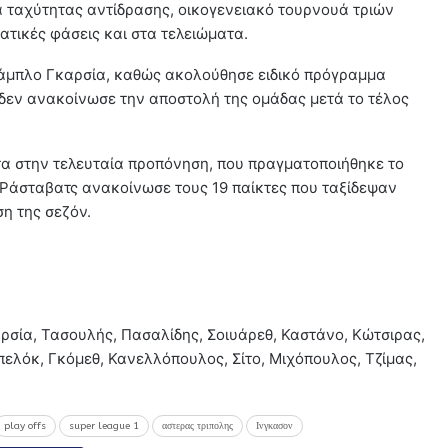
ια ταχύτητας αντίδρασης, οικογενειακό τουρνουά τριών
τατικές φάσεις και στα τελειώματα.
 Πάμπλο Γκαρσία, καθώς ακολούθησε ειδικό πρόγραμμα
δεν ανακοίνωσε την αποστολή της ομάδας μετά το τέλος
α στην τελευταία προπόνηση, που πραγματοποιήθηκε το
Ράσταβατς ανακοίνωσε τους 19 παίκτες που ταξίδεψαν
η της σεζόν.
σία, Τασουλής, Πασαλίδης, Σοιυάρεθ, Καστάνο, Κώτσιρας,
πελόκ, Γκόμεθ, Κανελλόπουλος, Σίτο, Μιχόπουλος, Τζίμας,
play offs
super league 1
αστερας τριπολης
Ινγκασον