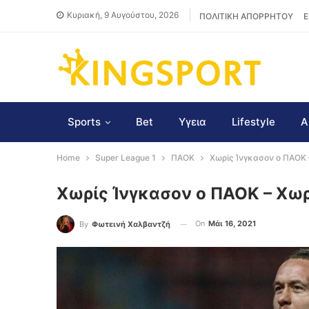
Κυριακή, 9 Αυγούστου, 2026
ΠΟΛΙΤΙΚΗ ΑΠΟΡΡΗΤΟΥ
Ε
Sports
Bet
Υγεια
Lifestyle
Α
Home
Super League 1
ΠΑΟΚ
Χωρίς Ίνγκασον ο ΠΑΟΚ 
Χωρίς Ίνγκασον ο ΠΑΟΚ – Χω
On
Μάι 16, 2021
By
Φωτεινή Χαλβαντζή