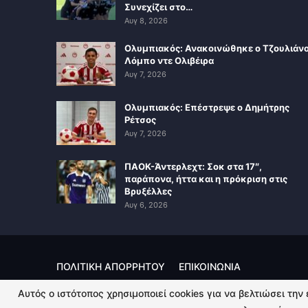
Συνεχίζει στο…
Αυγ 8, 2026
Ολυμπιακός: Ανακοινώθηκε ο Τζουλιάν
Λόμπο ντε Ολιβέιρα
Αυγ 7, 2026
Ολυμπιακός: Επέστρεψε ο Δημήτρης
Ρέτσος
Αυγ 7, 2026
ΠΑΟΚ-Άντερλεχτ: Σοκ στα 17″,
παράπονα, ήττα και η πρόκριση στις
Βρυξέλλες
Αυγ 6, 2026
ΠΟΛΙΤΙΚΗ ΑΠΟΡΡΗΤΟΥ
ΕΠΙΚΟΙΝΩΝΙΑ
Αυτός ο ιστότοπος χρησιμοποιεί cookies για να βελτιώσει την
© 2026 - Kingsport.gr. All Rights Reserved.