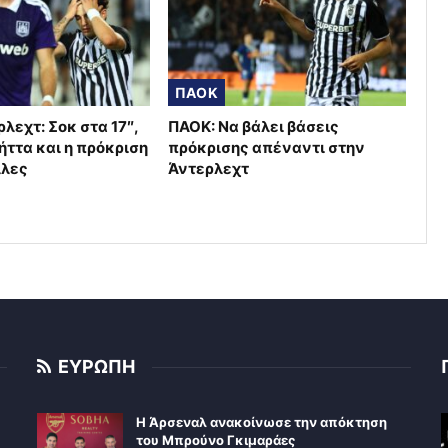
ΠΑΟΚ
λεχτ: Σοκ στα 17″,
ΠΑΟΚ: Να βάλει βάσεις
ήττα και η πρόκριση
πρόκρισης απέναντι στην
λλες
Άντερλεχτ
ΕΥΡΩΠΗ
Η Άρσεναλ ανακοίνωσε την απόκτηση
του Μπρούνο Γκιμαράες