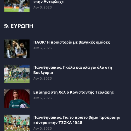
στην Άντερλεχτ
Αυγ 6, 2026
ΕΥΡΩΠΗ
ΠΑΟΚ: Η προϊστορία με βελγικές ομάδες
Αυγ 6, 2026
Παναθηναϊκός: Γκέλα και όλα για όλα στη
Βουλγαρία
Αυγ 5, 2026
Επίσημα στη Χαλ ο Κωνσταντής Τζολάκης
Αυγ 5, 2026
Παναθηναϊκός: Για το πρώτο βήμα πρόκρισης
κόντρα στην ΤΣΣΚΑ 1948
Αυγ 5, 2026