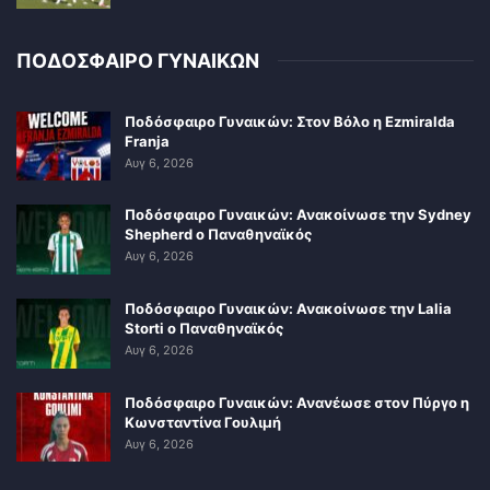
ΠΟΔΟΣΦΑΙΡΟ ΓΥΝΑΙΚΩΝ
Ποδόσφαιρο Γυναικών: Στον Βόλο η Ezmiralda
Franja
Αυγ 6, 2026
Ποδόσφαιρο Γυναικών: Ανακοίνωσε την Sydney
Shepherd ο Παναθηναϊκός
Αυγ 6, 2026
Ποδόσφαιρο Γυναικών: Ανακοίνωσε την Lalia
Storti ο Παναθηναϊκός
Αυγ 6, 2026
Ποδόσφαιρο Γυναικών: Ανανέωσε στον Πύργο η
Κωνσταντίνα Γουλιμή
Αυγ 6, 2026