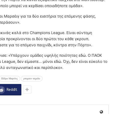
οποίο μπορεί να κερδίσει οποιαδήποτε ομάδα».
αι Μαρσέιγ για τα δύο εισιτήρια της επόμενης φάσης,
 περάσουν».
 ξεκινάς καλά στο Champions League. Είναι σύντομη
οία προκρίνονται οι δύο πρώτοι του κάθε γκρουπ.
στε για το επόμενο παιχνίδι, κόντρα στην Πόρτο».
νισε: «Υπάρχουν ομάδες υψηλής ποιότητας εδώ. Ο ΠΑΟΚ
eague, δεν είμαστε… μόνοι εδώ. Όχι, δεν είναι εύκολο το
ολύ ανταγωνιστικό και περίπλοκο».
Πέδρο Μαρτίνς
ρπυμπεν σεμεδο
ReddIt