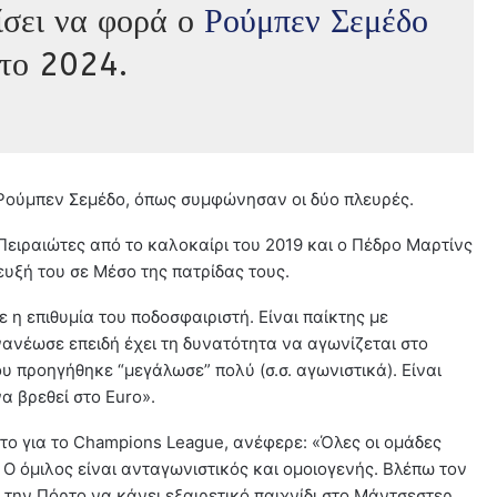
ίσει να φορά ο
Ρούμπεν Σεμέδο
 το 2024.
 Ρούμπεν Σεμέδο, όπως συμφώνησαν οι δύο πλευρές.
Πειραιώτες από το καλοκαίρι του 2019 και ο Πέδρο Μαρτίνς
υξή του σε Μέσο της πατρίδας τους.
η επιθυμία του ποδοσφαιριστή. Είναι παίκτης με
νανέωσε επειδή έχει τη δυνατότητα να αγωνίζεται στο
 προηγήθηκε “μεγάλωσε” πολύ (σ.σ. αγωνιστικά). Είναι
α βρεθεί στο Euro».
το για το Champions League, ανέφερε: «Όλες οι ομάδες
 Ο όμιλος είναι ανταγωνιστικός και ομοιογενής. Βλέπω τον
ην Πόρτο να κάνει εξαιρετικό παιχνίδι στο Μάντσεστερ.