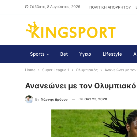
Σάββατο, 8 Αυγούστου, 2026
ΠΟΛΙΤΙΚΗ ΑΠΟΡΡΗΤΟΥ
Sports
Bet
Υγεια
Lifestyle
Α
Home
Super League 1
Ολυμπιακός
Ανανεώνει με τον
Ανανεώνει με τον Ολυμπιακό
On
Οκτ 23, 2020
By
Γιάννης Δρόσος