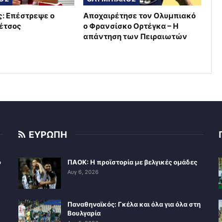
: Επέστρεψε ο
Αποχαιρέτησε τον Ολυμπιακό
έτσος
ο Φρανσίσκο Ορτέγκα – Η
απάντηση των Πειραιωτών
ΕΥΡΩΠΗ
ο
ΠΑΟΚ: Η προϊστορία με βελγικές ομάδες
Αυγ 6, 2026
Παναθηναϊκός: Γκέλα και όλα για όλα στη
Βουλγαρία