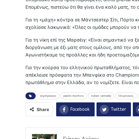
Επομένως, πιστεύω ότι θα γίνει ένα καλό ματς, το 
Για τη «μάχη» κόντρα σε Μάντσεστερ Σίτι, Πόρτο κ
σχολίασε λακωνικά: «Όλες οι ομάδες μπορούν να
Για τη νίκη επί της Μαρσέιγ: «Είναι σημαντικό να
διοργάνωση με έξι ματς στους ομίλους, από την οπ
Αγωνιστήκαμε τις προάλλες και ήδη προετοιμαζόμα
Για την κούρσα του ελληνικού πρωταθλήματος, τό
απέκλεισε πρόσφατα την Μπενφίκα στο Champions L
πρωτάθλημα στην Ελλάδα, αν το νομίζετε. Είναι π
olympiacos
pedro martins
ruben semedo
Ολυμπιακός
Share
Facebook
Twitter
Γιάννης Δρόσος