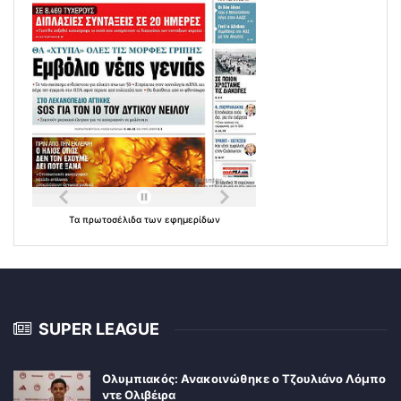
Τα
πρωτοσέλιδα
των
εφημερίδων
SUPER LEAGUE
Ολυμπιακός: Ανακοινώθηκε ο Τζουλιάνο Λόμπο
ντε Ολιβέιρα