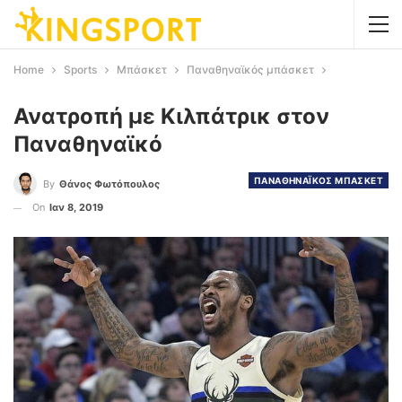
Home
Sports
Μπάσκετ
Παναθηναϊκός μπάσκετ
Ανατροπή με Κιλπάτρικ στον
Παναθηναϊκό
ΠΑΝΑΘΗΝΑΪΚΟΣ ΜΠΑΣΚΕΤ
By
Θάνος Φωτόπουλος
On
Ιαν 8, 2019