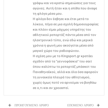
γράφω και να κρατώ σημειώσεις για τους
αγώνες. Αυτή ήταν και η σπίθα που άναψε
τη φλόγα μέσα μου.
Η φλόγα δεν έσβησε και έτσι μετά το
λύκειο, πήγα σε μια σχολή δημοσιογραφίας
και πλέον είμαι μάχιμος υπηρέτης του
αθλητικού ρεπορτάζ πάντα μέσα από τον
ηλεκτρονικό τύπο, ενώ εδώ και μερικά
χρόνια η φωνή μου ακούγεται μέσα από
μαγικό χώρο του ραδιοφώνου.
Η σχέση μου με το Kingsport.gr κρατάει
σχεδόν από τα "γεννοφάσκια" του σαιτ
όπου καλύπτω το ρεπορτάζ μπάσκετ του
Παναθηναϊκού, αλλά και όλα όσα αφορούν
τη γυναικεία πλευρά του αθλητισμού,
χωρίς όμως ποτέ να αρνούμαι να βοηθάω
σε ο,τι και αν χρειαστεί.
ΠΡΟΗΓΟΥΜΕΝΟ ΑΡΘΡΟ
ΕΠΟΜΕΝΟ ΑΡΘΡΟ