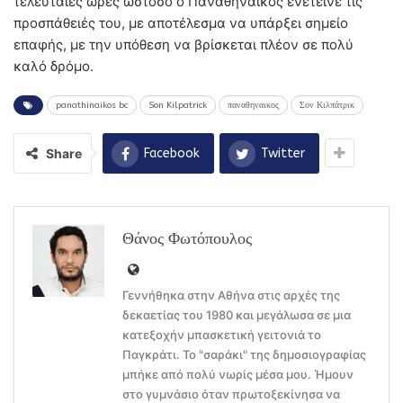
τελευταίες ώρες ωστόσο ο Παναθηναϊκός ενέτεινε τις
προσπάθειές του, με αποτέλεσμα να υπάρξει σημείο
επαφής, με την υπόθεση να βρίσκεται πλέον σε πολύ
καλό δρόμο.
panathinaikos bc
Son Kilpatrick
παναθηναικος
Σον Κιλπάτρικ
Share
Facebook
Twitter
Θάνος Φωτόπουλος
Γεννήθηκα στην Αθήνα στις αρχές της
δεκαετίας του 1980 και μεγάλωσα σε μια
κατεξοχήν μπασκετική γειτονιά το
Παγκράτι. Το "σαράκι" της δημοσιογραφίας
μπήκε από πολύ νωρίς μέσα μου. Ήμουν
στο γυμνάσιο όταν πρωτοξεκίνησα να