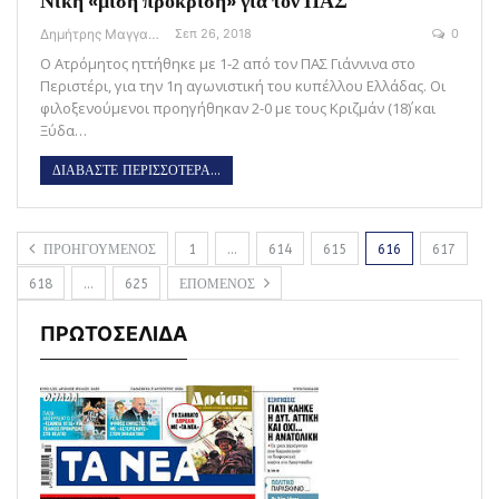
Νίκη «μισή πρόκριση» για τον ΠΑΣ
Δημήτρης Μαγγανάρης
Σεπ 26, 2018
0
Ο Ατρόμητος ηττήθηκε με 1-2 από τον ΠΑΣ Γιάννινα στο
Περιστέρι, για την 1η αγωνιστική του κυπέλλου Ελλάδας. Οι
φιλοξενούμενοι προηγήθηκαν 2-0 με τους Κριζμάν (18΄) και
Ξύδα…
ΔΙΑΒΑΣΤΕ ΠΕΡΙΣΣΟΤΕΡΑ...
ΠΡΟΗΓΟΥΜΕΝΟΣ
1
…
614
615
616
617
618
…
625
ΕΠΟΜΕΝΟΣ
ΠΡΩΤΟΣΕΛΙΔΑ