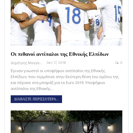
Οι πιθανοί αντίπαλοι της Εθνικής Ελπίδων
Δημήτρης Μαγγανάρης
Οκτ 17, 2018
0
Έγιναν γνωστοί οι υποψήφιοι αντίπαλοι της Εθνικής
Ελπίδων, που τερμάτισε στην δεύτερη θέση του ομίλου της
και πέρασε στα μπαράζ για το Euro 2019. Υποψήφιοι
αντίπαλοι της Εθνικής…
ΔΙΑΒΑΣΤΕ ΠΕΡΙΣΣΟΤΕΡΑ...