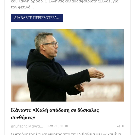
και Γιάννη Δρόσο. Ο Έλληνας καλαθοσφαιριστής μιλάει για
τον φετινό…
ΔΙΑΒΑΣΤΕ ΠΕΡΙΣΣΟΤΕΡΑ...
Κάναντι: «Καλή απόδοση σε δύσκολες
συνθήκες»
Δημήτρης Μαγγανάρης
Σεπ 30, 2018
0
Ο Ατρόμητος έφυγε νικητής από την Λιβαδειά με 0-2 και ένα