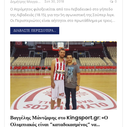
Δημήτρης Μαγγανάρης
Σεπ 30, 2018
0
Ο Ατρόμητος φιλοξενείται από τον Λεβαδειακό στο γήπεδο
της Λιβαδειάς (18.15), για την 5η αγωνιστική της Σούπερ λιγκ.
Οι Περιστεριώτες είναι αήττητοι στο πρωτάθλημα με τρεις…
ΔΙΑΒΑΣΤΕ ΠΕΡΙΣΣΟΤΕΡΑ...
Βαγγέλης Μάντζαρης στο Kingsport.gr: «Ο
Ολυμπιακός είναι ”καταδικασμένος” να…