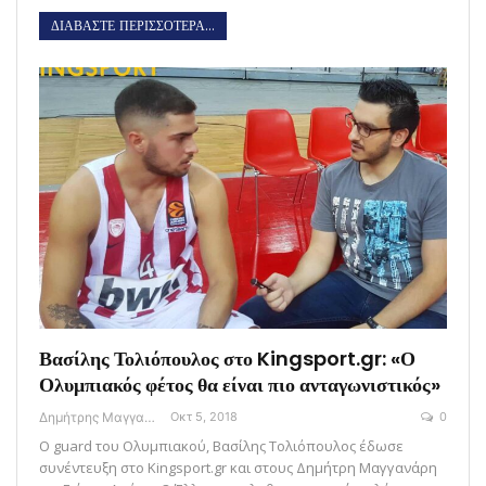
ΔΙΑΒΑΣΤΕ ΠΕΡΙΣΣΟΤΕΡΑ...
Βασίλης Τολιόπουλος στο Kingsport.gr: «Ο
Ολυμπιακός φέτος θα είναι πιο ανταγωνιστικός»
Δημήτρης Μαγγανάρης
Οκτ 5, 2018
0
Ο guard του Ολυμπιακού, Βασίλης Τολιόπουλος έδωσε
συνέντευξη στο Kingsport.gr και στους Δημήτρη Μαγγανάρη