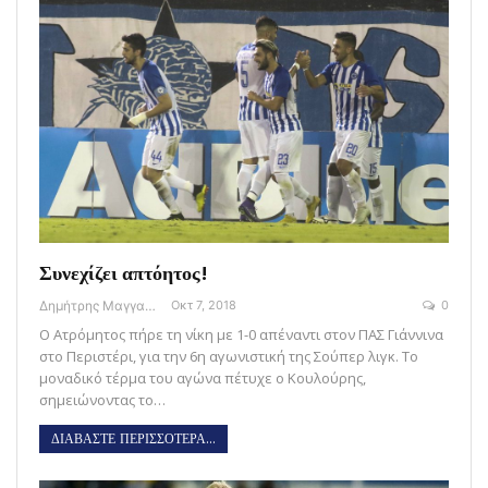
Συνεχίζει απτόητος!
Δημήτρης Μαγγανάρης
Οκτ 7, 2018
0
Ο Ατρόμητος πήρε τη νίκη με 1-0 απέναντι στον ΠΑΣ Γιάννινα
στο Περιστέρι, για την 6η αγωνιστική της Σούπερ λιγκ. Το
μοναδικό τέρμα του αγώνα πέτυχε ο Κουλούρης,
σημειώνοντας το…
ΔΙΑΒΑΣΤΕ ΠΕΡΙΣΣΟΤΕΡΑ...