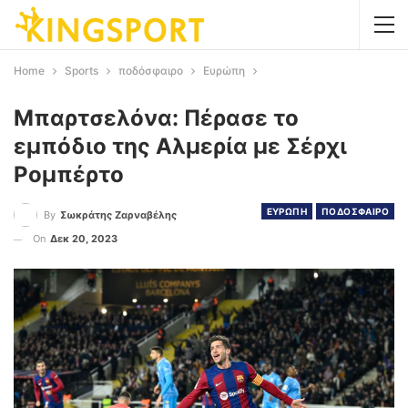
Home
Sports
ποδόσφαιρο
Ευρώπη
Μπαρτσελόνα: Πέρασε το
εμπόδιο της Αλμερία με Σέρχι
Ρομπέρτο
ΕΥΡΩΠΗ
ΠΟΔΟΣΦΑΙΡΟ
By
Σωκράτης Ζαρναβέλης
On
Δεκ 20, 2023