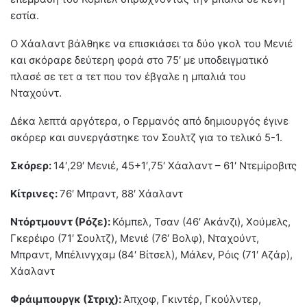
εστία.
Ο Χάαλαντ βάλθηκε να επισκιάσει τα δύο γκολ του Μενιέ
και σκόραρε δεύτερη φορά στο 75′ με υποδειγματικό
πλασέ σε τετ α τετ που τον έβγαλε η μπαλιά του
Νταχούντ.
Δέκα λεπτά αργότερα, ο Γερμανός από δημιουργός έγινε
σκόρερ και συνεργάστηκε τον Σουλτζ για το τελικό 5-1.
Σκόρερ:
14′,29′ Μενιέ, 45+1′,75′ Χάαλαντ – 61′ Ντεμίροβιτς
Κίτρινες:
76′ Μπραντ, 88′ Χάαλαντ
Ντόρτμουντ (Ρόζε):
Κόμπελ, Τσαν (46′ Ακάνζι), Χούμελς,
Γκερέιρο (71′ Σουλτζ), Μενιέ (76′ Βολφ), Νταχούντ,
Μπραντ, Μπέλινγχαμ (84′ Βίτσελ), Μάλεν, Ρόις (71′ Αζάρ),
Χάαλαντ
Φράιμπουργκ (Στριχ):
Άπχοφ, Γκιντέρ, Γκούλντερ,