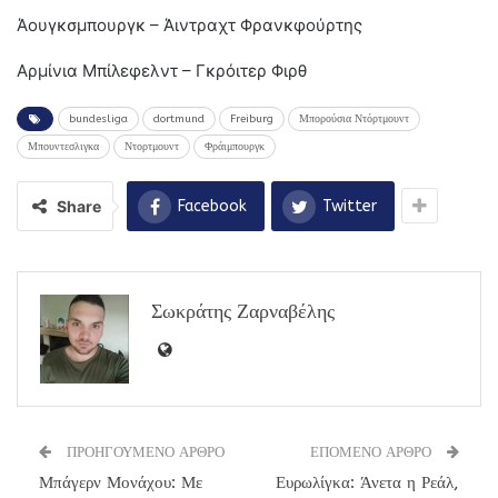
Άουγκσμπουργκ – Άιντραχτ Φρανκφούρτης
Αρμίνια Μπίλεφελντ – Γκρόιτερ Φιρθ
bundesliga
dortmund
Freiburg
Μπορούσια Ντόρτμουντ
Μπουντεσλιγκα
Ντορτμουντ
Φράιμπουργκ
Share
Facebook
Twitter
Σωκράτης Ζαρναβέλης
ΠΡΟΗΓΟΥΜΕΝΟ ΑΡΘΡΟ
ΕΠΟΜΕΝΟ ΑΡΘΡΟ
Μπάγερν Μονάχου: Με
Ευρωλίγκα: Άνετα η Ρεάλ,