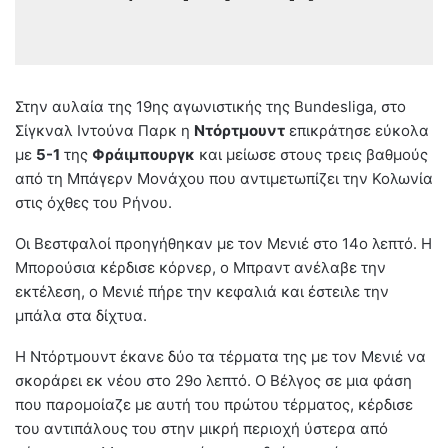
Στην αυλαία της 19ης αγωνιστικής της Bundesliga, στο
Σίγκναλ Ιντούνα Παρκ η
Ντόρτμουντ
επικράτησε εύκολα
με
5-1
της
Φράιμπουργκ
και μείωσε στους τρεις βαθμούς
από τη Μπάγερν Μονάχου που αντιμετωπίζει την Κολωνία
στις όχθες του Ρήνου.
Οι Βεστφαλοί προηγήθηκαν με τον Μενιέ στο 14ο λεπτό. Η
Μπορούσια κέρδισε κόρνερ, ο Μπραντ ανέλαβε την
εκτέλεση, ο Μενιέ πήρε την κεφαλιά και έστειλε την
μπάλα στα δίχτυα.
Η Ντόρτμουντ έκανε δύο τα τέρματα της με τον Μενιέ να
σκοράρει εκ νέου στο 29ο λεπτό. Ο Βέλγος σε μια φάση
που παρομοίαζε με αυτή του πρώτου τέρματος, κέρδισε
του αντιπάλους του στην μικρή περιοχή ύστερα από