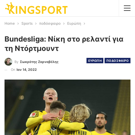
Home
Sports
ποδόσφαιρο
Ευρώπη
Bundesliga: Νίκη στο ρελαντί για
τη Ντόρτμουντ
ΕΥΡΩΠΗ
ΠΟΔΟΣΦΑΙΡΟ
By
Σωκράτης Ζαρναβέλης
On
Ιαν 14, 2022