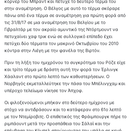
κόρνερ του Μπραντ και πέτυχε το δεύτερο τέρμα του
στην αναμέτρηση. Ο Βέλγος με αυτό το τέρμα σκόραρε
πάνω από ένα τέρμα σε αναμέτρηση για πρώτη φορά από
τις 31/8/17 σε μια αναμέτρηση του Βελγίου με το
Γιβραλτάρ με τον ακραίο αμυντικό της Ντόρτμουντ να
πετυχαίνει χαφ τρικ ενώ σε συλλογικό επίπεδο έχει
πετύχει δύο τέρματα τον μακρινό Οκτωβρίου του 2010
κόντρα στην Λιέγη με την φανέλα της Βιρτόν.
Πριν τη λήξη του ημιχρόνου το συγκρότημα του Ρόζε είχε
και τρίτο τέρμα με δράστη αυτή την φορά τον Έρλινγκ
Χάαλαντ στο πρώτο λεπτό των καθυστερήσεων. Ο
Νορβηγός εκμεταλλεύτηκε την πάσα του Μπέλινγχαμ και
υπέροχο τελείωμα νίκησε τον Άπχοφ.
Οι φιλοξενούμενοι μπήκαν στο δεύτερο ημίχρονο με
στόχο να αντιδράσουν και το κατάφεραν στο 61ο λεπτό
με τον Ντεμίροβιτς. Ο επιθετικός της Φράιμπουργκ πήρε το
ριμπάουντ μετά την προσπάθεια του Σάλαϊ και την
επέμβαση του Κόμπελ σπρώχνοντας την μπάλα σε κενή