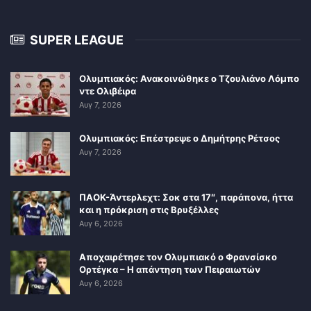
SUPER LEAGUE
Ολυμπιακός: Ανακοινώθηκε ο Τζουλιάνο Λόμπο
ντε Ολιβέιρα
Αυγ 7, 2026
Ολυμπιακός: Επέστρεψε ο Δημήτρης Ρέτσος
Αυγ 7, 2026
ΠΑΟΚ-Άντερλεχτ: Σοκ στα 17″, παράπονα, ήττα
και η πρόκριση στις Βρυξέλλες
Αυγ 6, 2026
Αποχαιρέτησε τον Ολυμπιακό ο Φρανσίσκο
Ορτέγκα – Η απάντηση των Πειραιωτών
Αυγ 6, 2026