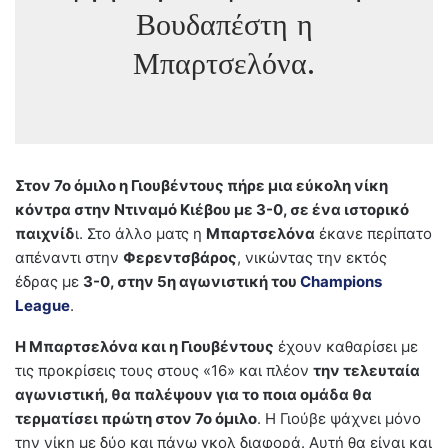
Βουδαπέστη η
Μπαρτσελόνα.
Στον 7ο όμιλο η Γιουβέντους πήρε μια εύκολη νίκη
κόντρα στην Ντιναμό Κιέβου με 3-0, σε ένα ιστορικό
παιχνίδ
ι. Στο άλλο ματς η
Μπαρτσελόνα
έκανε περίπατο
απέναντι στην
Φερεντσβάρος
, νικώντας την εκτός
έδρας με
3-0, στην 5η αγωνιστική του
Champions
League
.
Η Μπαρτσελόνα και η Γιουβέντους
έχουν καθαρίσει με
τις προκρίσεις τους στους «16» και πλέον
την τελευταία
αγωνιστική, θα παλέψουν για το ποια ομάδα θα
τερματίσει πρώτη στον 7ο όμιλο
. Η Γιούβε ψάχνει μόνο
την νίκη με δύο και πάνω γκολ διαφορά. Αυτή θα είναι και