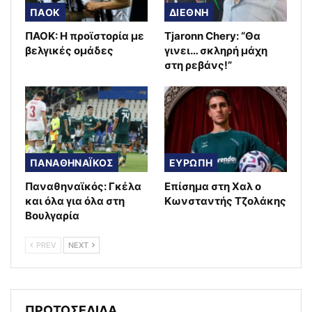
ΠΑΟΚ
ΔΙΕΘΝΗ
ΠΑΟΚ: Η προϊστορία με
Tjaronn Chery: “Θα
βελγικές ομάδες
γινει… σκληρή μάχη
στη ρεβάνς!”
ΠΑΝΑΘΗΝΑΪΚΟΣ
ΕΥΡΩΠΗ
Παναθηναϊκός: Γκέλα
Επίσημα στη Χαλ ο
και όλα για όλα στη
Κωνσταντής Τζολάκης
Βουλγαρία
PREV
NEXT
ΠΡΩΤΟΣΕΛΙΔΑ