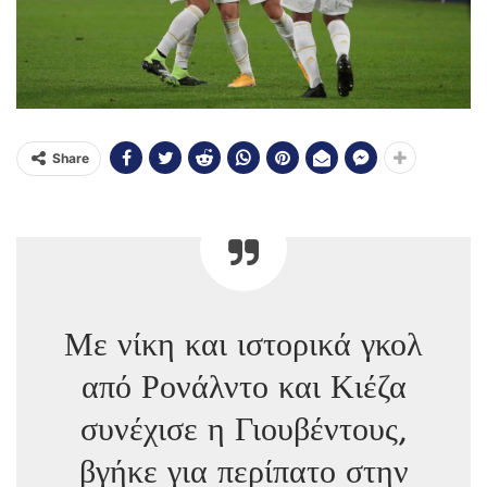
Share
Με νίκη και ιστορικά γκολ
από Ρονάλντο και Κιέζα
συνέχισε η Γιουβέντους,
βγήκε για περίπατο στην