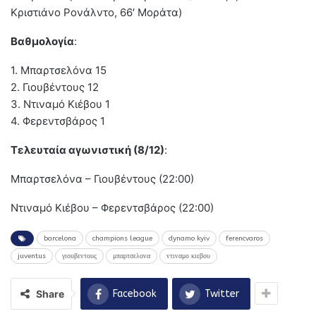
Κριστιάνο Ρονάλντο, 66′ Μοράτα)
Βαθμολογία
:
1. Μπαρτσελόνα 15
2. Γιουβέντους 12
3. Ντιναμό Κιέβου 1
4. Φερεντσβάρος 1
Τελευταία αγωνιστική (8/12)
:
Μπαρτσελόνα – Γιουβέντους (22:00)
Ντιναμό Κιέβου – Φερεντσβάρος (22:00)
barcelona
champions league
dynamo kyiv
ferencvaros
juventus
γιουβεντους
μπαρτσελονα
ντιναμο κιεβου
Share
Facebook
Twitter