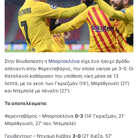
Στην Βουδαπέστη η
Μπαρτσελόνα
είχε ένα ήσυχο βράδυ
απέναντι στην Φερεντσβάρος, την οποία νίκησε με 3-0. Οι
Καταλανοί καθάρισαν την υπόθεση νίκη μέσα σε 13
λεπτά, με τα γκολ των Γκριεζμάν (14′), Μπρέθγουεϊτ (21′)
και Ντεμπελέ με πέναλτι (27′).
Τα αποτελέσματα
:
Φερεντσβάρος – Μπαρτσελόνα
0-3
(14′ Γκριεζμάν, 21′
Μπρέθγουεϊτ, 27′ πεν. Ντεμπελέ)
Γιουβέντους – Ντιναμό Κιέβου
3-0
(21′ Κιέζα, 57′