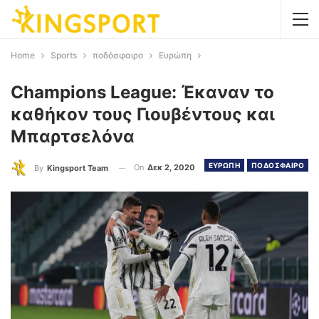
Home
Sports
ποδόσφαιρο
Ευρώπη
Champions League: Έκαναν το
καθήκον τους Γιουβέντους και
Μπαρτσελόνα
ΕΥΡΩΠΗ
ΠΟΔΟΣΦΑΙΡΟ
On
Δεκ 2, 2020
By
Kingsport Team