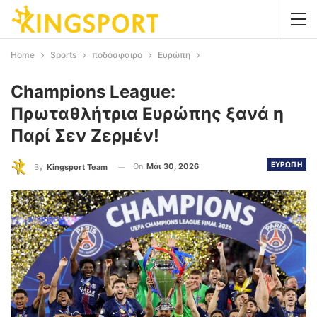
Home
Sports
ποδόσφαιρο
Ευρώπη
Champions League:
Πρωταθλήτρια Ευρώπης ξανά η
Παρί Σεν Ζερμέν!
ΕΥΡΩΠΗ
On
Μάι 30, 2026
By
Kingsport Team