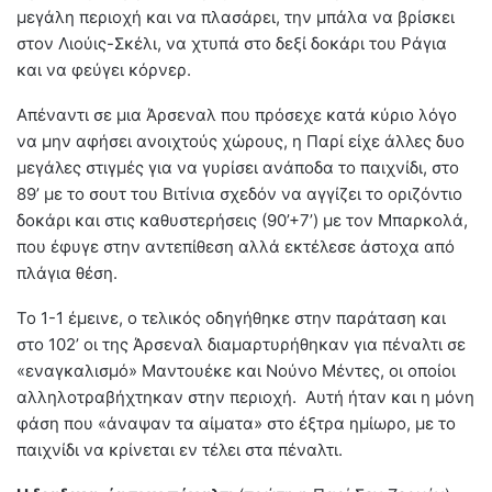
μεγάλη περιοχή και να πλασάρει, την μπάλα να βρίσκει
στον Λιούις-Σκέλι, να χτυπά στο δεξί δοκάρι του Ράγια
και να φεύγει κόρνερ.
Απέναντι σε μια Άρσεναλ που πρόσεχε κατά κύριο λόγο
να μην αφήσει ανοιχτούς χώρους, η Παρί είχε άλλες δυο
μεγάλες στιγμές για να γυρίσει ανάποδα το παιχνίδι, στο
89’ με το σουτ του Βιτίνια σχεδόν να αγγίζει το οριζόντιο
δοκάρι και στις καθυστερήσεις (90’+7’) με τον Μπαρκολά,
που έφυγε στην αντεπίθεση αλλά εκτέλεσε άστοχα από
πλάγια θέση.
Το 1-1 έμεινε, ο τελικός οδηγήθηκε στην παράταση και
στο 102’ οι της Άρσεναλ διαμαρτυρήθηκαν για πέναλτι σε
«εναγκαλισμό» Μαντουέκε και Νούνο Μέντες, οι οποίοι
αλληλοτραβήχτηκαν στην περιοχή. Αυτή ήταν και η μόνη
φάση που «άναψαν τα αίματα» στο έξτρα ημίωρο, με το
παιχνίδι να κρίνεται εν τέλει στα πέναλτι.