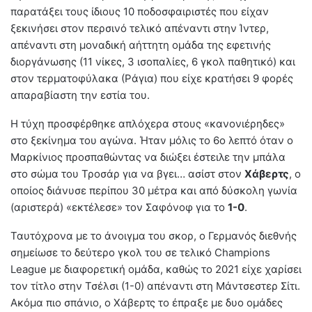
παρατάξει τους ίδιους 10 ποδοσφαιριστές που είχαν
ξεκινήσει στον περσινό τελικό απέναντι στην Ίντερ,
απέναντι στη μοναδική αήττητη ομάδα της εφετινής
διοργάνωσης (11 νίκες, 3 ισοπαλίες, 6 γκολ παθητικό) και
στον τερματοφύλακα (Ράγια) που είχε κρατήσει 9 φορές
απαραβίαστη την εστία του.
Η τύχη προσφέρθηκε απλόχερα στους «κανονιέρηδες»
στο ξεκίνημα του αγώνα. Ήταν μόλις το 6ο λεπτό όταν ο
Μαρκίνιος προσπαθώντας να διώξει έστειλε την μπάλα
στο σώμα του Τροσάρ για να βγει… ασίστ στον
Χάβερτς
, ο
οποίος διάνυσε περίπου 30 μέτρα και από δύσκολη γωνία
(αριστερά) «εκτέλεσε» τον Σαφόνοφ για το
1-0
.
Ταυτόχρονα με το άνοιγμα του σκορ, ο Γερμανός διεθνής
σημείωσε το δεύτερο γκολ του σε τελικό Champions
League με διαφορετική ομάδα, καθώς το 2021 είχε χαρίσει
τον τίτλο στην Τσέλσι (1-0) απέναντι στη Μάντσεστερ Σίτι.
Ακόμα πιο σπάνιο, ο Χάβερτς το έπραξε με δυο ομάδες