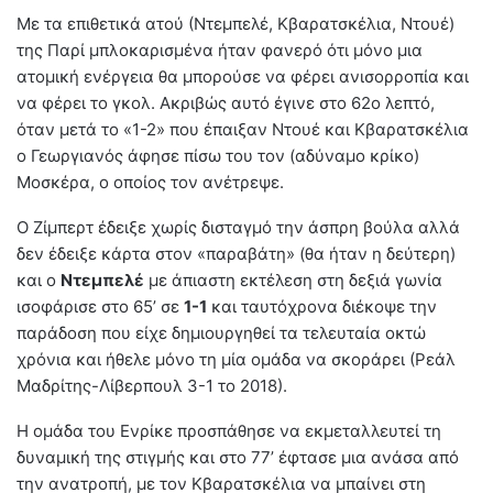
Με τα επιθετικά ατού (Ντεμπελέ, Κβαρατσκέλια, Ντουέ)
της Παρί μπλοκαρισμένα ήταν φανερό ότι μόνο μια
ατομική ενέργεια θα μπορούσε να φέρει ανισορροπία και
να φέρει το γκολ. Ακριβώς αυτό έγινε στο 62ο λεπτό,
όταν μετά το «1-2» που έπαιξαν Ντουέ και Κβαρατσκέλια
ο Γεωργιανός άφησε πίσω του τον (αδύναμο κρίκο)
Μοσκέρα, ο οποίος τον ανέτρεψε.
Ο Ζίμπερτ έδειξε χωρίς δισταγμό την άσπρη βούλα αλλά
δεν έδειξε κάρτα στον «παραβάτη» (θα ήταν η δεύτερη)
και ο
Ντεμπελέ
με άπιαστη εκτέλεση στη δεξιά γωνία
ισοφάρισε στο 65’ σε
1-1
και ταυτόχρονα διέκοψε την
παράδοση που είχε δημιουργηθεί τα τελευταία οκτώ
χρόνια και ήθελε μόνο τη μία ομάδα να σκοράρει (Ρεάλ
Μαδρίτης-Λίβερπουλ 3-1 το 2018).
Η ομάδα του Ενρίκε προσπάθησε να εκμεταλλευτεί τη
δυναμική της στιγμής και στο 77’ έφτασε μια ανάσα από
την ανατροπή, με τον Κβαρατσκέλια να μπαίνει στη