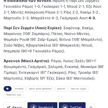
Η διαδικασία των πέναλτι
(πρώτη η Παρί Σεν Ζερμέν):
Γκονσάλο Ράμος 1-0, Γκιόκερες 1-1, Ντουέ 2-1, Έζε Άουτ
2-1, Μέντες Απόκρουση Ράγια 2-1, Ράις 2-2, Χακίμι 3-2 ,
Μαρτινέλι 3-3, Μπεράλντο 4-3, Γκάμπριελ Αουτ
4-3.
Παρί Σεν Ζερμέν (Λουίς Ενρίκε)
: Σαφόνοφ, Χακίμι,
Μαρκίνιος (106’ Ζαμπάρνι), Πάτσο, Νούνο Μέντες,
Φαμπιάν Ρουίθ (95’ Ζαΐρ-Εμερί), Βιτίνια (106’ Μπεράλντο),
Ζοάο Νέβες, Κβαρατσκέλια (83’ Μπαρκολά), Ντουέ,
Ντεμπελέ (90’+6’ Γκονσάλο Ράμος).
Άρσεναλ (Μίκελ Αρτέτα)
: Ράγια, Λιούις-Σκέλι (90’+1’
Θουμπιμέντι), Γκάμπριελ, Σαλιμπά, Ενκαπιέ, Μοσκέρα (66’
Τίμπερ), Έντεγκαρντ (67’ Γκιόκερες), Ράις, Τροσάρ (83’
Μαρτινέλι), Χάβερτς (91’ Έζε), Σάκα (83’ Μαντουέκε).
arsenal
paris saint germain
αρσεναλ
παρι σεν ζερμεν
Τσάμπιονς λιγκ
Share
Facebook
Twitter