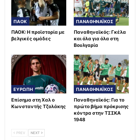
ΠΑΟΚ
ΠΑΝΑΘΗΝΑΪΚΟΣ
ΠΑΟΚ: Η προϊστορία με
Παναθηναϊκός: Γκέλα
βελγικές ομάδες
και όλα για όλα στη
Βουλγαρία
ΕΥΡΩΠΗ
ΠΑΝΑΘΗΝΑΪΚΟΣ
Επίσημα στη Χαλ ο
Παναθηναϊκός: Για το
Κωνσταντής Τζολάκης
πρώτο βήμα πρόκρισης
κόντρα στην ΤΣΣΚΑ
1948
PREV
NEXT