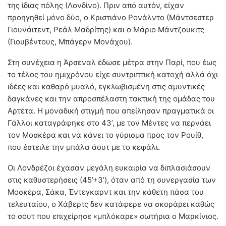
της ίδιας πόλης (Λονδίνο). Πριν από αυτόν, είχαν
προηγηθεί μόνο δύο, ο Κριστιάνο Ρονάλντο (Μάντσεστερ
Γιουνάιτεντ, Ρεάλ Μαδρίτης) και ο Μάριο Μάντζουκιτς
(Γιουβέντους, Μπάγερν Μονάχου).
Στη συνέχεια η Άρσεναλ έδωσε μέτρα στην Παρί, που έως
το τέλος του ημιχρόνου είχε συντριπτική κατοχή αλλά όχι
ιδέες και καθαρό μυαλό, εγκλωβισμένη στις αμυντικές
δαγκάνες και την απροσπέλαστη τακτική της ομάδας του
Αρτέτα. Η μοναδική στιγμή που απείλησαν πραγματικά οι
Γάλλοι καταγράφηκε στο 43’, με τον Μέντες να περνάει
τον Μοσκέρα και να κάνει το γύρισμα προς τον Ρουίθ,
που έστειλε την μπάλα άουτ με το κεφάλι.
Οι Λονδρέζοι έχασαν μεγάλη ευκαιρία να διπλασιάσουν
στις καθυστερήσεις (45’+3’), όταν από τη συνεργασία των
Μοσκέρα, Σάκα, Έντεγκαρντ και την κάθετη πάσα του
τελευταίου, ο Χάβερτς δεν κατάφερε να σκοράρει καθώς
το σουτ που επιχείρησε «μπλόκαρε» σωτήρια ο Μαρκίνιος.