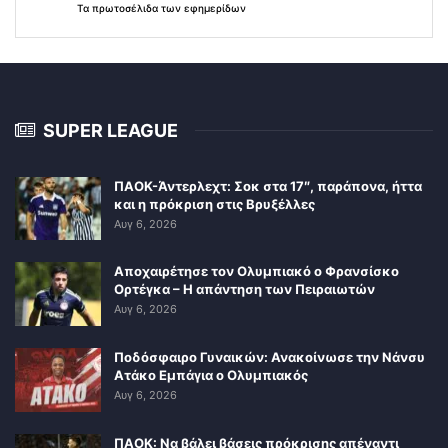
Τα
πρωτοσέλιδα
των
εφημερίδων
SUPER LEAGUE
ΠΑΟΚ-Άντερλεχτ: Σοκ στα 17″, παράπονα, ήττα
και η πρόκριση στις Βρυξέλλες
Αυγ 6, 2026
Αποχαιρέτησε τον Ολυμπιακό ο Φρανσίσκο
Ορτέγκα – Η απάντηση των Πειραιωτών
Αυγ 6, 2026
Ποδόσφαιρο Γυναικών: Ανακοίνωσε την Νάνσυ
Ατάκο Εμπάγια ο Ολυμπιακός
Αυγ 6, 2026
ΠΑΟΚ: Να βάλει βάσεις πρόκρισης απέναντι