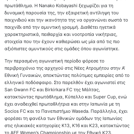
πρωτάθλημα. Η Nanako Kobayashi ξεχωρίζει για τη
δυναμική παρουσία της, την εξαιρετική αντίληψη του
παιχνιδιού και την ικανότητα της να οργανώνει σωστά το
παιχνίδι από την αμυντική γραμμή. Διαθέτει ηγετικά
χαρακτηριστικά, πειθαρχία και νοοτροπία νικήτριας,
στοιχεία που την έχουν καθιερώσει ως μία από τις πιο
αξιόπιστες αμυντικούς στις ομάδες όπου αγωνίστηκε.
Την περασμένη αγωνιστική περίοδο φόρεσε το
περιβραχιόνιο της αρχηγού στις Νέες Ατρομήτου στην Α’
Εθνική Γυναικών, αποκτώντας πολύτιμες εμπειρίες από το
ελληνικό ποδόσφαιρο. Στο παρελθόν έχει αγωνιστεί στις
San Gwann FC και Birkirkara FC της Μάλτας,
κατακτώντας πρωτάθλημα, Κύπελλο και Super Cup, ενώ
έχει αναδειχθεί πρωταθλήτρια και στην Ιαπωνία με τη
Socios FC και το Πανεπιστήμιο Waseda. Παράλληλα, έχει
φορέσει τη φανέλα των Εθνικών ομάδων της Ιαπωνίας
στις ηλικιακές κατηγορίες Κ13, Κ16 και Κ23, κατακτώντας
το AFF Women’s Championship με την Εθνική Κ23.