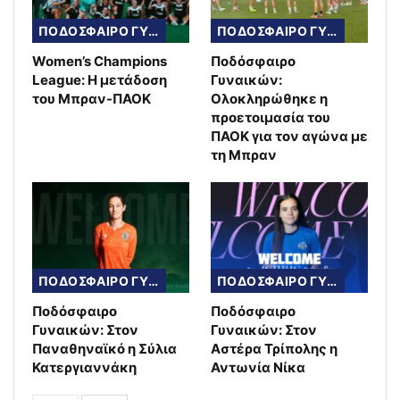
ΠΟΔΟΣΦΑΙΡΟ ΓΥΝΑΙΚΩΝ
ΠΟΔΟΣΦΑΙΡΟ ΓΥΝΑΙΚΩΝ
Women’s Champions
Ποδόσφαιρο
League: Η μετάδοση
Γυναικών:
του Μπραν-ΠΑΟΚ
Ολοκληρώθηκε η
προετοιμασία του
ΠΑΟΚ για τον αγώνα με
τη Μπραν
ΠΟΔΟΣΦΑΙΡΟ ΓΥΝΑΙΚΩΝ
ΠΟΔΟΣΦΑΙΡΟ ΓΥΝΑΙΚΩΝ
Ποδόσφαιρο
Ποδόσφαιρο
Γυναικών: Στον
Γυναικών: Στον
Παναθηναϊκό η Σύλια
Αστέρα Τρίπολης η
Κατεργιαννάκη
Αντωνία Νίκα