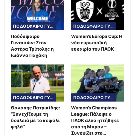
ΠΟΔΟΣΦΑΙΡΟ ΓΥΝΑΙΚΩΝ
ΠΟΔΟΣΦΑΙΡΟ ΓΥΝΑΙΚΩΝ
Ποδόσφαιρο
Women’s Europa Cup: Η
Γυναικών: Στον
νέα ευρωπαϊκή
Αστέρα Τρίπολης η
ευκαιρία του ΠΑΟΚ
Ιωάννα Παχάκη
ΠΟΔΟΣΦΑΙΡΟ ΓΥΝΑΙΚΩΝ
ΠΟΔΟΣΦΑΙΡΟ ΓΥΝΑΙΚΩΝ
Θανάσης Πατρικίδης:
Women’s Champions
“Συνεχίζουμε τη
League: Πάλεψε ο
δουλειά με το κεφάλι
ΠΑΟΚ αλλά ηττήθηκε
ψηλά”
από τη Μπραν –
Συνεχίζει στο…