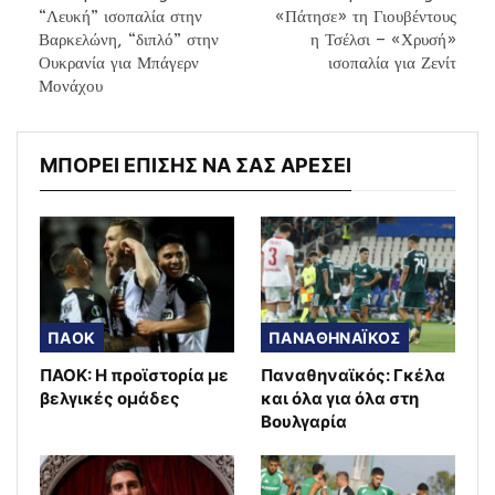
“Λευκή” ισοπαλία στην
«Πάτησε» τη Γιουβέντους
Βαρκελώνη, “διπλό” στην
η Τσέλσι – «Χρυσή»
Ουκρανία για Μπάγερν
ισοπαλία για Ζενίτ
Μονάχου
ΜΠΟΡΕΙ ΕΠΙΣΗΣ ΝΑ ΣΑΣ ΑΡΕΣΕΙ
ΠΑΟΚ
ΠΑΝΑΘΗΝΑΪΚΟΣ
ΠΑΟΚ: Η προϊστορία με
Παναθηναϊκός: Γκέλα
βελγικές ομάδες
και όλα για όλα στη
Βουλγαρία