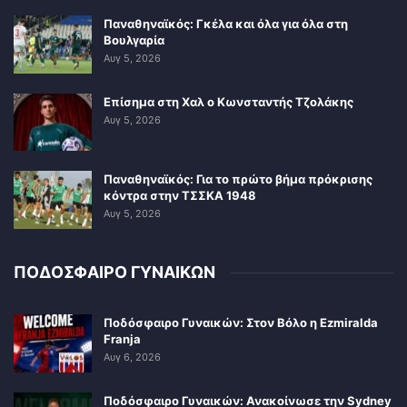
Παναθηναϊκός: Γκέλα και όλα για όλα στη
Βουλγαρία
Αυγ 5, 2026
Επίσημα στη Χαλ ο Κωνσταντής Τζολάκης
Αυγ 5, 2026
Παναθηναϊκός: Για το πρώτο βήμα πρόκρισης
κόντρα στην ΤΣΣΚΑ 1948
Αυγ 5, 2026
ΠΟΔΟΣΦΑΙΡΟ ΓΥΝΑΙΚΩΝ
Ποδόσφαιρο Γυναικών: Στον Βόλο η Ezmiralda
Franja
Αυγ 6, 2026
Ποδόσφαιρο Γυναικών: Ανακοίνωσε την Sydney