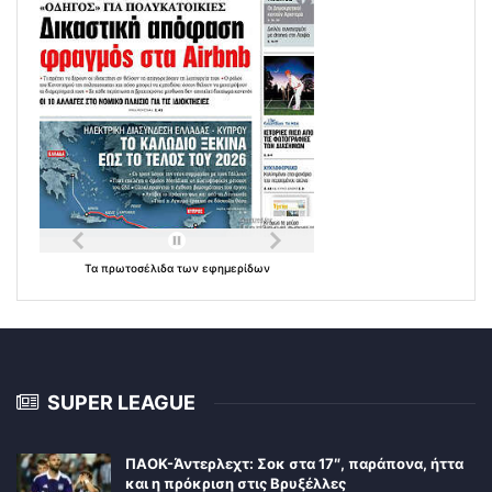
Τα
πρωτοσέλιδα
των
εφημερίδων
SUPER LEAGUE
ΠΑΟΚ-Άντερλεχτ: Σοκ στα 17″, παράπονα, ήττα
και η πρόκριση στις Βρυξέλλες