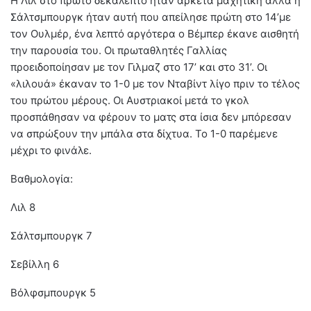
Η Λιλ στο πρώτο δεκάλεπτο ήταν αρκετά μαχητική αλλά η
Σάλτσμπουργκ ήταν αυτή που απείλησε πρώτη στο 14’με
τον Ουλμέρ, ένα λεπτό αργότερα ο Βέμπερ έκανε αισθητή
την παρουσία του. Οι πρωταθλητές Γαλλίας
προειδοποίησαν με τον Γιλμαζ στο 17’ και στο 31’. Οι
«λιλουά» έκαναν το 1-0 με τον Νταβίντ λίγο πριν το τέλος
του πρώτου μέρους. Οι Αυστριακοί μετά το γκολ
προσπάθησαν να φέρουν το ματς στα ίσια δεν μπόρεσαν
να σπρώξουν την μπάλα στα δίχτυα. Το 1-0 παρέμενε
μέχρι το φινάλε.
Βαθμολογία:
Λιλ 8
Σάλτσμπουργκ 7
Σεβίλλη 6
Βόλφσμπουργκ 5