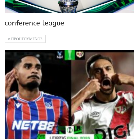
conference league
ΠΡΟΗΓΟΥΜΕΝΟΣ