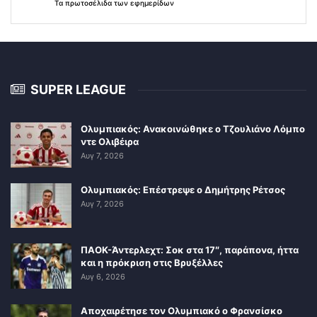
Τα
πρωτοσέλιδα
των
εφημερίδων
SUPER LEAGUE
Ολυμπιακός: Ανακοινώθηκε ο Τζουλιάνο Λόμπο
ντε Ολιβέιρα
Αυγ 7, 2026
Ολυμπιακός: Επέστρεψε ο Δημήτρης Ρέτσος
Αυγ 7, 2026
ΠΑΟΚ-Άντερλεχτ: Σοκ στα 17″, παράπονα, ήττα
και η πρόκριση στις Βρυξέλλες
Αυγ 6, 2026
Αποχαιρέτησε τον Ολυμπιακό ο Φρανσίσκο