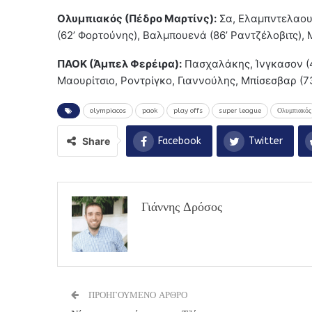
Ολυμπιακός (Πέδρο Μαρτίνς):
Σα, Ελαμπντελαουί
(62’ Φορτούνης), Βαλμπουενά (86’ Ραντζέλοβιτς),
ΠΑΟΚ (Άμπελ Φερέιρα):
Πασχαλάκης, Ίνγκασον (46’
Μαουρίτσιο, Ροντρίγκο, Γιαννούλης, Μπίσεσβαρ (73’
olympiacos
paok
play offs
super league
Ολυμπιακός
Share
Facebook
Twitter
Γιάννης Δρόσος
ΠΡΟΗΓΟΥΜΕΝΟ ΑΡΘΡΟ