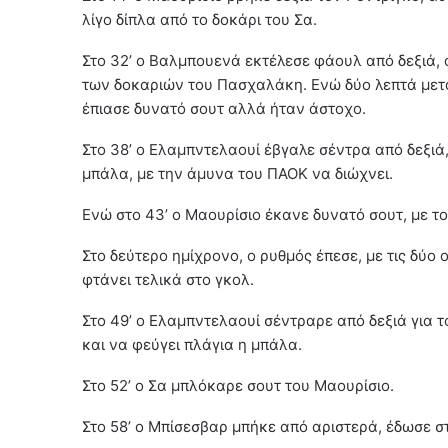
λίγο δίπλα από το δοκάρι του Σα.
Στο 32’ ο Βαλμπουενά εκτέλεσε φάουλ από δεξιά, ο
των δοκαριών του Πασχαλάκη. Ενώ δύο λεπτά μετ
έπιασε δυνατό σουτ αλλά ήταν άστοχο.
Στο 38’ ο Ελαμπντελαουί έβγαλε σέντρα από δεξι
μπάλα, με την άμυνα του ΠΑΟΚ να διώχνει.
Ενώ στο 43’ ο Μαουρίσιο έκανε δυνατό σουτ, με το
Στο δεύτερο ημίχρονο, ο ρυθμός έπεσε, με τις δύο
φτάνει τελικά στο γκολ.
Στο 49’ ο Ελαμπντελαουί σέντραρε από δεξιά για 
και να φεύγει πλάγια η μπάλα.
Στο 52’ ο Σα μπλόκαρε σουτ του Μαουρίσιο.
Στο 58’ ο Μπίσεσβαρ μπήκε από αριστερά, έδωσε σ