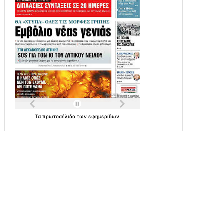
Τα
πρωτοσέλιδα
των
εφημερίδων