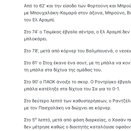
Από το 62’ και την είσοδο των Φορτούνη και Μπρού
με Μπουχαλάκη-Καμαρά στον άξονα, Μπρούνο, Βα
τον Ελ Αραμπί.
Στο 74’ ο Τσιμίκας έβγαλε σέντρα, ο Ελ Αραμπί δε
μπλοκάρει.
Στο 78’, μετά από κόρνερ του Βαλμπουενά, ο νεοε
Στο 81’ ο Στοχ έκανε ένα σουτ, με τη μπάλα να κον
τη μπάλα στα δίχτυα της ομάδας του.
Στο 90’ ο ΠΑΟΚ άνοιξε το σκορ. Ο Ροντρίγκο έβγαλ
μπάλα κατέληξε στα δίχτυα του Σα για το 0-1.
Στο δεύτερο λεπτό των καθυστερήσεων, ο Ραντζέλο
με τον Πασχαλάκη να διώχνει σε κόρνερ.
ο
Στο 5
λεπτό, μετά από φάση διαρκείας, ο Χασάν π
δεν μέτρησε καθώς ο διαιτητής καταλόγισε οφσάι