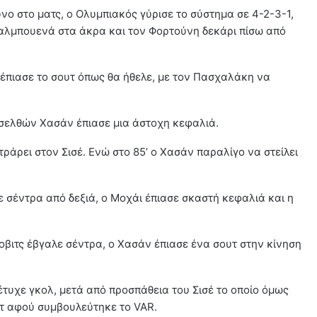
νο στο ματς, ο Ολυμπιακός γύρισε το σύστημα σε 4-2-3-1,
λμπουενά στα άκρα και τον Φορτούνη δεκάρι πίσω από
ν έπιασε το σουτ όπως θα ήθελε, με τον Πασχαλάκη να
ισελθών Χασάν έπιασε μια άστοχη κεφαλιά.
τράρει στον Σισέ. Ενώ στο 85’ ο Χασάν παραλίγο να στείλει
ε σέντρα από δεξιά, ο Μοχάι έπιασε σκαστή κεφαλιά και η
βιτς έβγαλε σέντρα, ο Χασάν έπιασε ένα σουτ στην κίνηση
έτυχε γκολ, μετά από προσπάθεια του Σισέ το οποίο όμως
ντ αφού συμβουλεύτηκε το VAR.