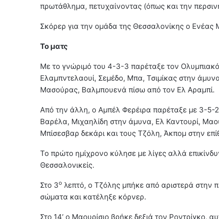
πρωτάθλημα, πετυχαίνοντας (όπως και την περσινή 
Σκόρερ για την ομάδα της Θεσσαλονίκης ο Ενέας Μ
Το ματς
Με το γνώριμό του 4-3-3 παρέταξε τον Ολυμπιακό 
Ελαμπντελαουί, Σεμέδο, Μπα, Τσιμίκας στην άμυνα
Μασούρας, Βαλμπουενά πίσω από τον Ελ Αραμπί.
Από την άλλη, ο Αμπέλ Φερέιρα παρέταξε με 3-5-2
Βαρέλα, Μιχαηλίδη στην άμυνα, Ελ Καντουρί, Μαου
Μπίσεσβαρ δεκάρι και τους Τζόλη, Άκπομ στην επί
Το πρώτο ημίχρονο κύλησε με λίγες αλλά επικίνδυν
Θεσσαλονικείς.
ο
Στο 3
λεπτό, ο Τζόλης μπήκε από αριστερά στην π
σώματα και κατέληξε κόρνερ.
Στο 14’ ο Μαουρίσιο βρήκε δεξιά τον Ροντρίγκο, α