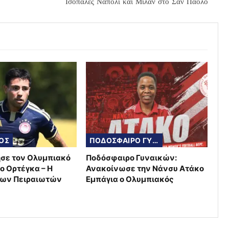
Ισόπαλες Νάπολι και Μίλαν στο Σαν Πάολο
ΟΣ
ΠΟΔΟΣΦΑΙΡΟ ΓΥΝΑΙΚΩΝ
σε τον Ολυμπιακό
Ποδόσφαιρο Γυναικών:
ο Ορτέγκα – Η
Ανακοίνωσε την Νάνσυ Ατάκο
των Πειραιωτών
Εμπάγια ο Ολυμπιακός