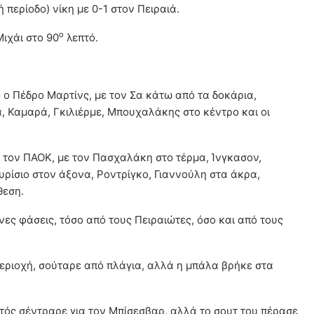
περίοδο) νίκη με 0-1 στον Πειραιά.
ο
ιχάι στο 90
λεπτό.
ο Πέδρο Μαρτίνς, με τον Σα κάτω από τα δοκάρια,
, Καμαρά, Γκιλιέρμε, Μπουχαλάκης στο κέντρο και οι
 τον ΠΑΟΚ, με τον Πασχαλάκη στο τέρμα, Ίνγκασον,
ρίσιο στον άξονα, Ροντρίγκο, Γιαννούλη στα άκρα,
θεση.
ες φάσεις, τόσο από τους Πειραιώτες, όσο και από τους
εριοχή, σούταρε από πλάγια, αλλά η μπάλα βρήκε στα
υτός σέντραρε για τον Μπίσεσβαρ, αλλά το σουτ του πέρασε