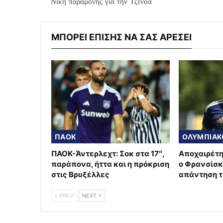
Νίκη παραμονής για την Τζένοα
ΜΠΟΡΕΙ ΕΠΙΣΗΣ ΝΑ ΣΑΣ ΑΡΕΣΕΙ
ΠΑΟΚ
ΟΛΥΜΠΙΑΚ
ΠΑΟΚ-Άντερλεχτ: Σοκ στα 17″,
Αποχαιρέτη
παράπονα, ήττα και η πρόκριση
ο Φρανσίσκ
στις Βρυξέλλες
απάντηση 
PREV
NEXT