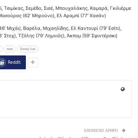
, Τσιμίκας, Σεμέδο, Σισέ, Μπουχαλάκης, Καμαρά, Γκιλιέρμε
 Μασούρας (62’ Μπρούνο), Ελ Αραμπί (77’ Χασάν)
 Μιχάι), Βαρέλα, Μιχαηλίδης, Ελ Καντουρί (79’ Εσίτι),
 Στοχ), Τζόλης (79’ Λημνιός), Άκπομ (59’ Σφιντέρσκι)
παοκ
Σουπερ λιγκ
ReddIt
ΕΠΟΜΕΝΟ ΑΡΘΡΟ