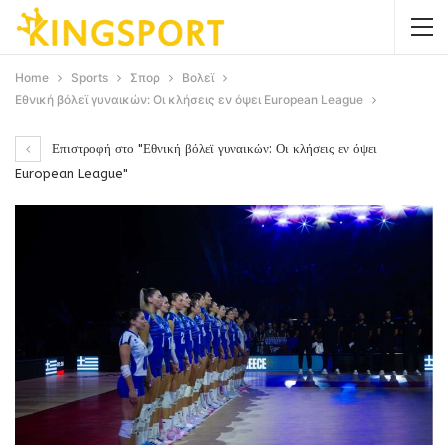
Home
Sports
Σπορ
Βολεϊ
Εθνική βόλεϊ γυναικών: Οι κλήσεις εν όψει European League
Επιστροφή στο "Εθνική βόλεϊ γυναικών: Οι κλήσεις εν όψει
European League"