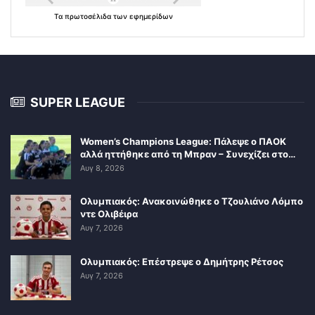
Τα
πρωτοσέλιδα
των
εφημερίδων
SUPER LEAGUE
Women’s Champions League: Πάλεψε ο ΠΑΟΚ
αλλά ηττήθηκε από τη Μπραν – Συνεχίζει στο…
Αυγ 8, 2026
Ολυμπιακός: Ανακοινώθηκε ο Τζουλιάνο Λόμπο
ντε Ολιβέιρα
Αυγ 7, 2026
Ολυμπιακός: Επέστρεψε ο Δημήτρης Ρέτσος
Αυγ 7, 2026