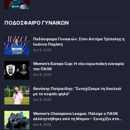
ΠΟΔΟΣΦΑΙΡΟ ΓΥΝΑΙΚΩΝ
Ποδόσφαιρο Γυναικών: Στον Αστέρα Τρίπολης η
Ιωάννα Παχάκη
Αυγ 9, 2026
Women’s Europa Cup: Η νέα ευρωπαϊκή ευκαιρία
του ΠΑΟΚ
Αυγ 9, 2026
Θανάσης Πατρικίδης: “Συνεχίζουμε τη δουλειά
με το κεφάλι ψηλά”
Αυγ 8, 2026
Women’s Champions League: Πάλεψε ο ΠΑΟΚ
αλλά ηττήθηκε από τη Μπραν – Συνεχίζει στο…
Αυγ 8, 2026