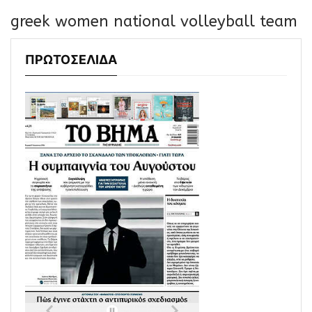
greek women national volleyball team
ΠΡΩΤΟΣΕΛΙΔΑ