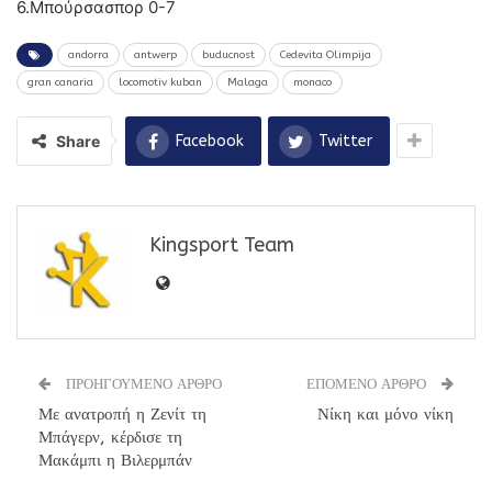
6.Μπούρσασπορ 0-7
andorra
antwerp
buducnost
Cedevita Olimpija
gran canaria
locomotiv kuban
Malaga
monaco
Share
Facebook
Twitter
Kingsport Team
ΠΡΟΗΓΟΥΜΕΝΟ ΑΡΘΡΟ
ΕΠΟΜΕΝΟ ΑΡΘΡΟ
Με ανατροπή η Ζενίτ τη
Νίκη και μόνο νίκη
Μπάγερν, κέρδισε τη
Μακάμπι η Βιλερμπάν