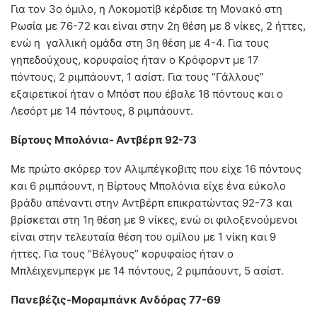
Για τον 3ο όμιλο, η Λοκομοτίβ κέρδισε τη Μονακό στη
Ρωσία με 76-72 και είναι στην 2η θέση με 8 νίκες, 2 ήττες,
ενώ η γαλλική ομάδα στη 3η θέση με 4-4. Για τους
γηπεδούχους, κορυφαίος ήταν ο Κρόφορντ με 17
πόντους, 2 ριμπάουντ, 1 ασίστ. Για τους “Γάλλους”
εξαιρετικοί ήταν ο Μπόστ που έβαλε 18 πόντους και ο
Λεσόρτ με 14 πόντους, 8 ριμπάουντ.
Βίρτους Μπολόνια- Αντβέρπ 92-73
Με πρώτο σκόρερ τον Αλιμπέγκοβιτς που είχε 16 πόντους
και 6 ριμπάουντ, η Βίρτους Μπολόνια είχε ένα εύκολο
βράδυ απέναντι στην Αντβέρπ επικρατώντας 92-73 και
βρίσκεται στη 1η θέση με 9 νίκες, ενώ οι φιλοξενούμενοι
είναι στην τελευταία θέση του ομίλου με 1 νίκη και 9
ήττες. Για τους “Βέλγους” κορυφαίος ήταν ο
Μπλέιχενμπεργκ με 14 πόντους, 2 ριμπάουντ, 5 ασίστ.
Πανεβέζις-Μοραμπάνκ Ανδόρας 77-69