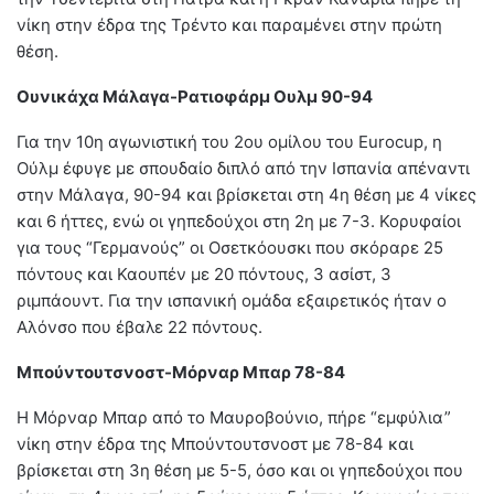
νίκη στην έδρα της Τρέντο και παραμένει στην πρώτη
θέση.
Ουνικάχα Μάλαγα-Ρατιοφάρμ Ουλμ 90-94
Για την 10η αγωνιστική του 2ου ομίλου του Eurocup, η
Ούλμ έφυγε με σπουδαίο διπλό από την Ισπανία απέναντι
στην Μάλαγα, 90-94 και βρίσκεται στη 4η θέση με 4 νίκες
και 6 ήττες, ενώ οι γηπεδούχοι στη 2η με 7-3. Κορυφαίοι
για τους “Γερμανούς” οι Οσετκόουσκι που σκόραρε 25
πόντους και Καουπέν με 20 πόντους, 3 ασίστ, 3
ριμπάουντ. Για την ισπανική ομάδα εξαιρετικός ήταν ο
Αλόνσο που έβαλε 22 πόντους.
Μπούντουτσνοστ-Μόρναρ Μπαρ 78-84
Η Μόρναρ Μπαρ από το Μαυροβούνιο, πήρε “εμφύλια”
νίκη στην έδρα της Μπούντουτσνοστ με 78-84 και
βρίσκεται στη 3η θέση με 5-5, όσο και οι γηπεδούχοι που