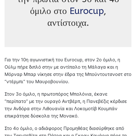
όμιλο στο
Eurocup
,
αντίστοιχα.
Για την 10η αγωνιστική του Eurocup, στον 2ο όμιλο, η
Ούλμ πήρε διπλό στην με αντίπαλο τη Μάλαγα και η
Μόρναρ Μπαρ νίκησε στην έδρα της Μπούντουτσνοστ στο
“ντέρμπι” του Μαυροβουνίου.
Στον 3ο όμιλο, η πρωτοπόρος Μπολόνια, έκανε
“περίπατο” με την ουραγό Αντβέρπ, η Πανεβέζις κέρδισε
την Ανδόρα στην Λιθουανία και Λοκομοτίβ Κουμπάν
επικράτησε δύσκολα της Μονακό.
Στο 4ο όμιλο, ο αδιάφορος Προμηθέας διασύρθηκε από
την Τσεντεβίτα στη Πάτρα και η Γκραν Κανάρια πήρε τη