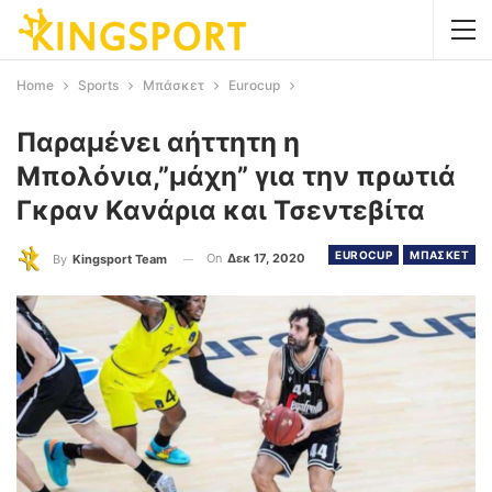
Home
Sports
Μπάσκετ
Eurocup
Παραμένει αήττητη η
Μπολόνια,”μάχη” για την πρωτιά
Γκραν Κανάρια και Τσεντεβίτα
EUROCUP
ΜΠΑΣΚΕΤ
On
Δεκ 17, 2020
By
Kingsport Team