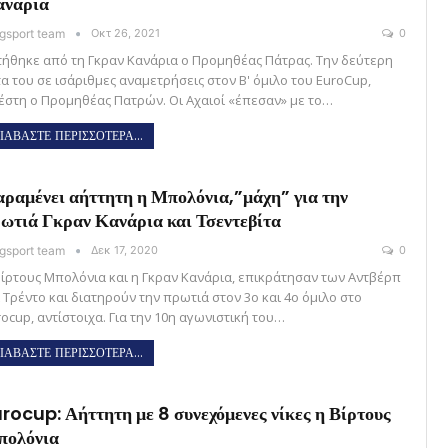
ανάρια
gsport team
Οκτ 26, 2021
0
τήθηκε από τη Γκραν Κανάρια ο Προμηθέας Πάτρας. Την δεύτερη
τα του σε ισάριθμες αναμετρήσεις στον Β' όμιλο του EuroCup,
έστη ο Προμηθέας Πατρών. Οι Αχαιοί «έπεσαν» με το…
ΙΑΒΑΣΤΕ ΠΕΡΙΣΣΟΤΕΡΑ...
ραμένει αήττητη η Μπολόνια,”μάχη” για την
ωτιά Γκραν Κανάρια και Τσεντεβίτα
gsport team
Δεκ 17, 2020
0
Βίρτους Μπολόνια και η Γκραν Κανάρια, επικράτησαν των Αντβέρπ
ι Τρέντο και διατηρούν την πρωτιά στον 3ο και 4ο όμιλο στο
ocup, αντίστοιχα. Για την 10η αγωνιστική του…
ΙΑΒΑΣΤΕ ΠΕΡΙΣΣΟΤΕΡΑ...
rocup: Αήττητη με 8 συνεχόμενες νίκες η Βίρτους
πολόνια