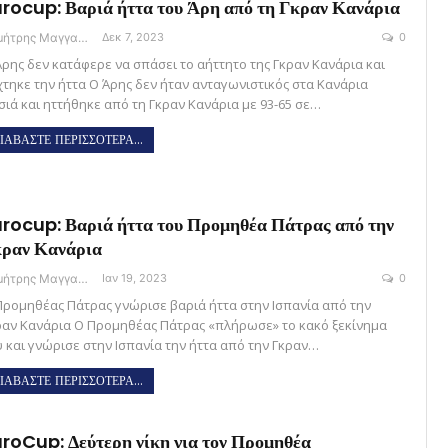
rocup: Βαριά ήττα του Άρη από τη Γκραν Κανάρια
Δημήτρης Μαγγανάρης
Δεκ 7, 2023
0
Άρης δεν κατάφερε να σπάσει το αήττητο της Γκραν Κανάρια και
χτηκε την ήττα Ο Άρης δεν ήταν ανταγωνιστικός στα Κανάρια
σιά και ηττήθηκε από τη Γκραν Κανάρια με 93-65 σε…
ΙΑΒΑΣΤΕ ΠΕΡΙΣΣΟΤΕΡΑ...
rocup: Βαριά ήττα του Προμηθέα Πάτρας από την
ραν Κανάρια
Δημήτρης Μαγγανάρης
Ιαν 19, 2023
0
Προμηθέας Πάτρας γνώρισε βαριά ήττα στην Ισπανία από την
ραν Κανάρια Ο Προμηθέας Πάτρας «πλήρωσε» το κακό ξεκίνημα
υ και γνώρισε στην Ισπανία την ήττα από την Γκραν…
ΙΑΒΑΣΤΕ ΠΕΡΙΣΣΟΤΕΡΑ...
roCup: Δεύτερη νίκη για τον Προμηθέα