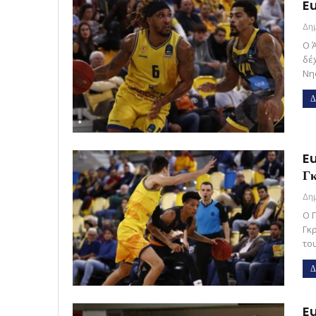
Eu
Ο 
δέ
Νη
Δ
Eu
Γκ
Ο 
Γκ
το
Δ
Eu