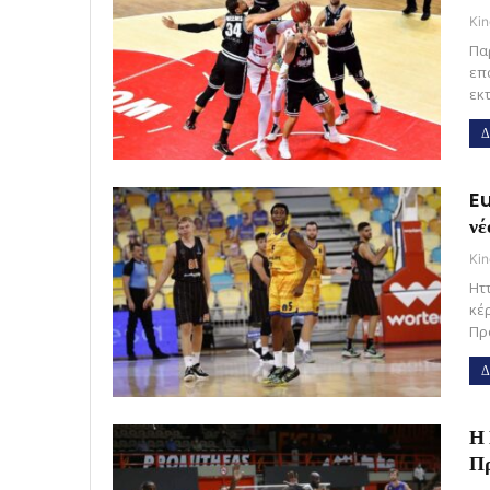
Kin
Πα
επ
εκ
Δ
Eu
νέ
Kin
Ητ
κέρ
Πρ
Δ
Η 
Π