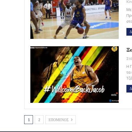
Kin
Με
Πρ
στ
Δ
Ξα
Η 
τα
Τζ
Δ
1
2
ΕΠΟΜΕΝΟΣ