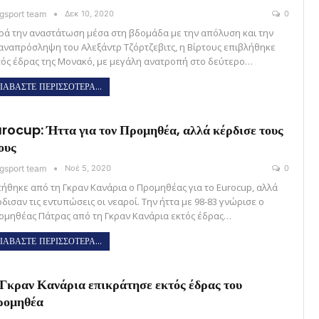
gsport team
Δεκ 10, 2020
0
ρά την αναστάτωση μέσα στη βδομάδα με την απόλυση και την
αναπρόσληψη του Αλεξάντρ Τζόρτζεβιτς, η Βίρτους επιβλήθηκε
τός έδρας της Μονακό, με μεγάλη ανατροπή στο δεύτερο…
ΙΑΒΑΣΤΕ ΠΕΡΙΣΣΟΤΕΡΑ...
rocup: Ήττα για τον Προμηθέα, αλλά κέρδισε τους
ους
gsport team
Νοέ 5, 2020
0
τήθηκε από τη Γκραν Κανάρια ο Προμηθέας για το Eurocup, αλλά
δισαν τις εντυπώσεις οι νεαροί. Την ήττα με 98-83 γνώρισε ο
ομηθέας Πάτρας από τη Γκραν Κανάρια εκτός έδρας…
ΙΑΒΑΣΤΕ ΠΕΡΙΣΣΟΤΕΡΑ...
Γκραν Κανάρια επικράτησε εκτός έδρας του
ρομηθέα