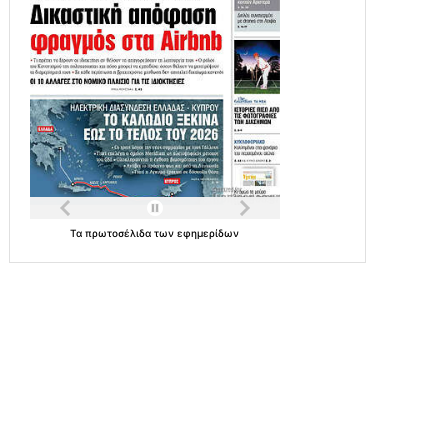
Τα
πρωτοσέλιδα
των
εφημερίδων