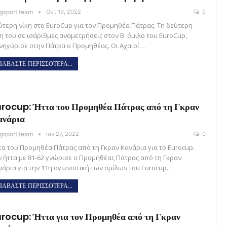
gsport team
Οκτ 19, 2022
0
ύτερη νίκη στο EuroCup για τον Προμηθέα Πάτρας. Τη δεύτερη
κη του σε ισάριθμες αναμετρήσεις στον Β' όμιλο του EuroCup,
νηγύρισε στην Πάτρα ο Προμηθέας. Οι Αχαιοί…
ΙΑΒΑΣΤΕ ΠΕΡΙΣΣΟΤΕΡΑ...
rocup: Ήττα του Προμηθέα Πάτρας από τη Γκραν
ανάρια
gsport team
Ιαν 27, 2022
0
τα του Προμηθέα Πάτρας από τη Γκραν Κανάρια για το Eurocup.
ν ήττα με 81-62 γνώρισε ο Προμηθέας Πάτρας από τη Γκραν
νάρια για την 11η αγωνιστική των ομίλων του Eurocup.…
ΙΑΒΑΣΤΕ ΠΕΡΙΣΣΟΤΕΡΑ...
rocup: Ήττα για τον Προμηθέα από τη Γκραν