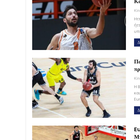
Κ
Kin
Ητ
ήτ
υπ
Δ
Πα
πρ
Kin
H 
κα
Eur
Δ
Eu
Μ