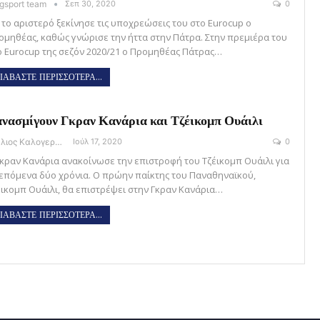
gsport team
Σεπ 30, 2020
0
 το αριστερό ξεκίνησε τις υποχρεώσεις του στο Eurocup ο
ομηθέας, καθώς γνώρισε την ήττα στην Πάτρα. Στην πρεμιέρα του
ο Eurocup της σεζόν 2020/21 ο Προμηθέας Πάτρας…
ΙΑΒΑΣΤΕ ΠΕΡΙΣΣΟΤΕΡΑ...
νασμίγουν Γκραν Κανάρια και Τζέικομπ Ουάιλι
Στέλιος Καλογεράς
Ιούλ 17, 2020
0
Γκραν Κανάρια ανακοίνωσε την επιστροφή του Τζέικομπ Ουάιλι για
 επόμενα δύο χρόνια. Ο πρώην παίκτης του Παναθηναϊκού,
έικομπ Ουάιλι, θα επιστρέψει στην Γκραν Κανάρια…
ΙΑΒΑΣΤΕ ΠΕΡΙΣΣΟΤΕΡΑ...