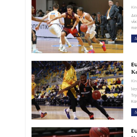
Kin
Δε
νί
πα
Δ
Eu
Κ
Kin
Ήτ
Τη
Κα
Δ
Eu