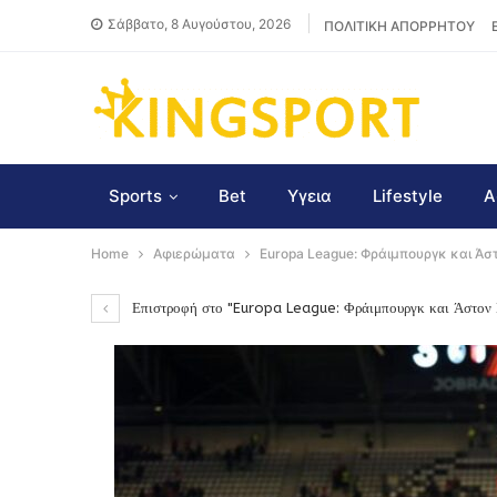
Σάββατο, 8 Αυγούστου, 2026
ΠΟΛΙΤΙΚΗ ΑΠΟΡΡΗΤΟΥ
Sports
Bet
Υγεια
Lifestyle
Α
Home
Αφιερώματα
Europa League: Φράιμπουργκ και Άσ
Επιστροφή στο "Europa League: Φράιμπουργκ και Άστον Β