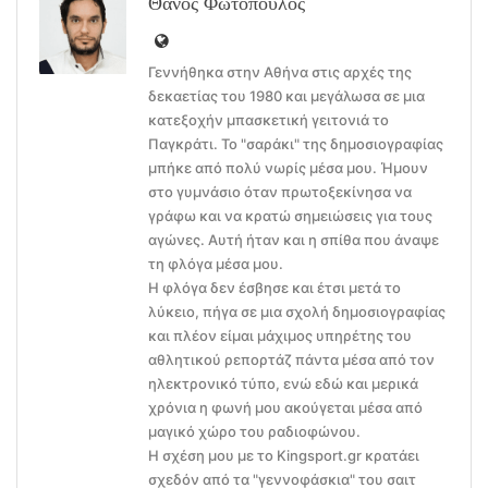
Θάνος Φωτόπουλος
Γεννήθηκα στην Αθήνα στις αρχές της
δεκαετίας του 1980 και μεγάλωσα σε μια
κατεξοχήν μπασκετική γειτονιά το
Παγκράτι. Το "σαράκι" της δημοσιογραφίας
μπήκε από πολύ νωρίς μέσα μου. Ήμουν
στο γυμνάσιο όταν πρωτοξεκίνησα να
γράφω και να κρατώ σημειώσεις για τους
αγώνες. Αυτή ήταν και η σπίθα που άναψε
τη φλόγα μέσα μου.
Η φλόγα δεν έσβησε και έτσι μετά το
λύκειο, πήγα σε μια σχολή δημοσιογραφίας
και πλέον είμαι μάχιμος υπηρέτης του
αθλητικού ρεπορτάζ πάντα μέσα από τον
ηλεκτρονικό τύπο, ενώ εδώ και μερικά
χρόνια η φωνή μου ακούγεται μέσα από
μαγικό χώρο του ραδιοφώνου.
Η σχέση μου με το Kingsport.gr κρατάει
σχεδόν από τα "γεννοφάσκια" του σαιτ