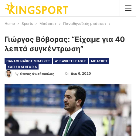
Home
Sports
Μπάσκετ
Παναθηναϊκός μπάσκετ
Γιώργος Βόβορας: “Είχαμε για 40
λεπτά συγκέντρωση”
ΠΑΝΑΘΗΝΑΪΚΟΣ ΜΠΑΣΚΕΤ
Α1 BASKET LEAGUE
ΜΠΑΣΚΕΤ
ΧΩΡΙΣ ΚΑΤΗΓΟΡΙΑ
On
Δεκ 6, 2020
By
Θάνος Φωτόπουλος