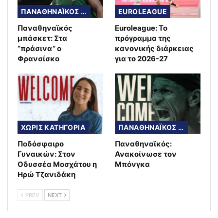
ΠΑΝΑΘΗΝΑΪΚΟΣ ΜΠΑΣΚΕΤ
EUROLEAGUE
Παναθηναϊκός
Euroleague: Το
μπάσκετ: Στα
πρόγραμμα της
“πράσινα” ο
κανονικής διάρκειας
Φρανσίσκο
για το 2026-27
ΧΩΡΙΣ ΚΑΤΗΓΟΡΙΑ
ΠΑΝΑΘΗΝΑΪΚΟΣ ΜΠΑΣΚΕΤ
Ποδόσφαιρο
Παναθηναϊκός:
Γυναικών: Στον
Ανακοίνωσε τον
Οδυσσέα Μοσχάτου η
Μπόνγκα
Ηρώ Τζανιδάκη
PREV
NEXT