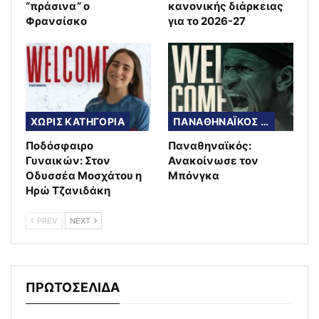
“πράσινα” ο
κανονικής διάρκειας
Φρανσίσκο
για το 2026-27
ΧΩΡΙΣ ΚΑΤΗΓΟΡΙΑ
ΠΑΝΑΘΗΝΑΪΚΟΣ ΜΠΑΣΚΕΤ
Ποδόσφαιρο
Παναθηναϊκός:
Γυναικών: Στον
Ανακοίνωσε τον
Οδυσσέα Μοσχάτου η
Μπόνγκα
Ηρώ Τζανιδάκη
PREV
NEXT
ΠΡΩΤΟΣΕΛΙΔΑ