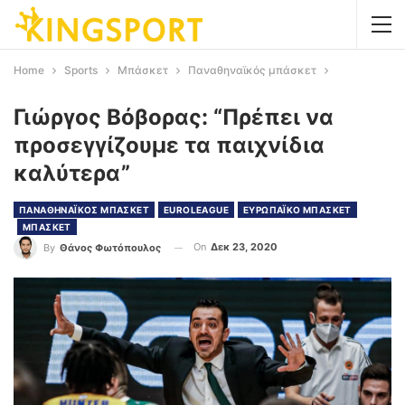
Home
Sports
Μπάσκετ
Παναθηναϊκός μπάσκετ
Γιώργος Βόβορας: “Πρέπει να
προσεγγίζουμε τα παιχνίδια
καλύτερα”
ΠΑΝΑΘΗΝΑΪΚΟΣ ΜΠΑΣΚΕΤ
EUROLEAGUE
ΕΥΡΩΠΑΪΚΟ ΜΠΑΣΚΕΤ
ΜΠΑΣΚΕΤ
On
Δεκ 23, 2020
By
Θάνος Φωτόπουλος