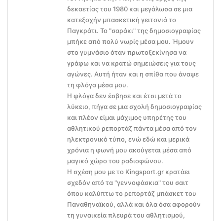
δεκαετίας του 1980 και μεγάλωσα σε μια
κατεξοχήν μπασκετική γειτονιά το
Παγκράτι. Το "σαράκι" της δημοσιογραφίας
μπήκε από πολύ νωρίς μέσα μου. Ήμουν
στο γυμνάσιο όταν πρωτοξεκίνησα να
γράφω και να κρατώ σημειώσεις για τους
αγώνες. Αυτή ήταν και η σπίθα που άναψε
τη φλόγα μέσα μου.
Η φλόγα δεν έσβησε και έτσι μετά το
λύκειο, πήγα σε μια σχολή δημοσιογραφίας
και πλέον είμαι μάχιμος υπηρέτης του
αθλητικού ρεπορτάζ πάντα μέσα από τον
ηλεκτρονικό τύπο, ενώ εδώ και μερικά
χρόνια η φωνή μου ακούγεται μέσα από
μαγικό χώρο του ραδιοφώνου.
Η σχέση μου με το Kingsport.gr κρατάει
σχεδόν από τα "γεννοφάσκια" του σαιτ
όπου καλύπτω το ρεπορτάζ μπάσκετ του
Παναθηναϊκού, αλλά και όλα όσα αφορούν
τη γυναικεία πλευρά του αθλητισμού,