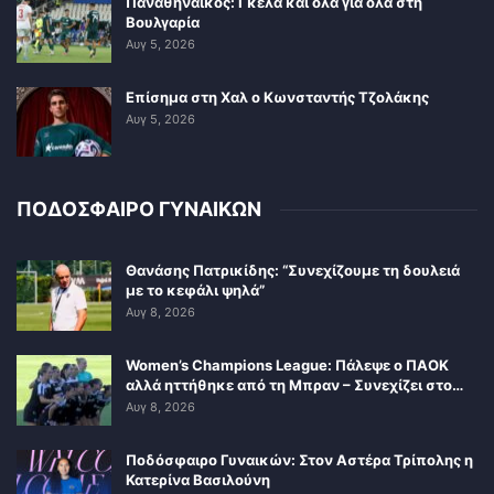
Παναθηναϊκός: Γκέλα και όλα για όλα στη
Βουλγαρία
Αυγ 5, 2026
Επίσημα στη Χαλ ο Κωνσταντής Τζολάκης
Αυγ 5, 2026
ΠΟΔΟΣΦΑΙΡΟ ΓΥΝΑΙΚΩΝ
Θανάσης Πατρικίδης: “Συνεχίζουμε τη δουλειά
με το κεφάλι ψηλά”
Αυγ 8, 2026
Women’s Champions League: Πάλεψε ο ΠΑΟΚ
αλλά ηττήθηκε από τη Μπραν – Συνεχίζει στο…
Αυγ 8, 2026
Ποδόσφαιρο Γυναικών: Στον Αστέρα Τρίπολης η
Κατερίνα Βασιλούνη