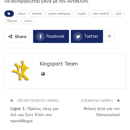
να συνεργάζεται ξανά με τον Αντσελότι.
allan
everton
james rodriguez
napoli
real madrid
αλαν
Έβερτον
ναπολι
Share
Facebook
Twitter
Kingsport Team
ΠΡΟΗΓΟΥΜΕΝΟ ΑΡΘΡΟ
ΕΠΟΜΕΝΟ ΑΡΘΡΟ
Ligue 1: Πρώτες νίκες για
Φιλική ήττα για τον
Λιλ και Σεντ Ετιέν στο
Παναιτωλικό
πρωτάθλημα