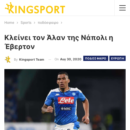
Home
Sports
ποδόσφαιρο
Κλείνει τον Άλαν της Νάπολι η
Έβερτον
ΠΟΔΟΣΦΑΙΡΟ
ΕΥΡΩΠΗ
On
Αυγ 30, 2020
By
Kingsport Team