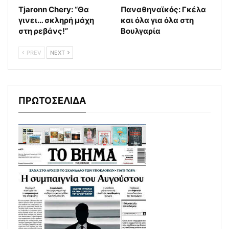
Tjaronn Chery: “Θα
Παναθηναϊκός: Γκέλα
γινει… σκληρή μάχη
και όλα για όλα στη
στη ρεβάνς!”
Βουλγαρία
PREV
NEXT
ΠΡΩΤΟΣΕΛΙΔΑ