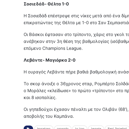
Σοσιεδάδ- Θέλτα 1-0
Η Σοσιεδάδ επέστρεψε στις νίκες μετά από ένα δίμ
επικρατώντας της Θέλτα με 1-0 στο Σαν Σεμπαστιάν
Οι Βάσκοι έφτασαν στο τρίποντο, χάρις στο γκολ τ
ανέβηκαν στην 3η θέση της βαθμολογίας (ισόβαθμοι
επόμενο Champions League.
Λεβάντε- Μαγιόρκα 2-0
Η ουραγός Λεβάντε πήρε βαθιά βαθμολογική ανάσα
Το σκορ άνοιξε ο 36χρονος σταρ, Ρομπέρτο Σολδάδ
ο Μοράλες «κλείδωσε» το πρώτο «τρίποντο» στο πρ
και 8 ισοπαλίες.
Οι γηπεδούχοι έχασαν πέναλτι με τον Ολιβάν (68′)
αποβολής του Καμπάνα.
barcelona
granada
la liga
levante
Real Sociedad