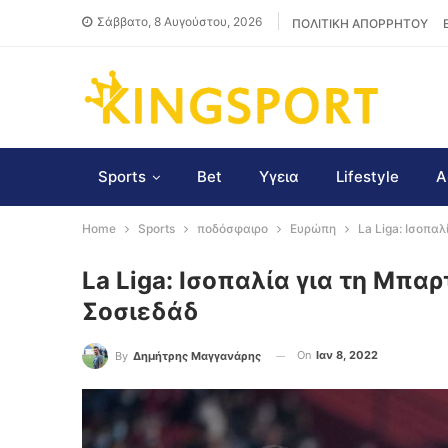
Σάββατο, 8 Αυγούστου, 2026
ΠΟΛΙΤΙΚΗ ΑΠΟΡΡΗΤΟΥ
Sports
Bet
Υγεια
Lifestyle
Α
Home
Sports
ποδόσφαιρο
Ευρώπη
La Liga: Ισοπα
La Liga: Ισοπαλία για τη Μπα
Σοσιεδάδ
On
Ιαν 8, 2022
By
Δημήτρης Μαγγανάρης