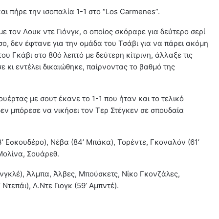
ι πήρε την ισοπαλία 1-1 στο “Los Carmenes”.
ε τον Λουκ ντε Γιόνγκ, ο οποίος σκόραρε για δεύτερο σερί
ο, δεν έφτανε για την ομάδα του Τσάβι για να πάρει ακόμη
ου Γκάβι στο 80ό λεπτό με δεύτερη κίτρινη, άλλαξε τις
ε κι εντέλει δικαιώθηκε, παίρνοντας το βαθμό της
υέρτας με σουτ έκανε το 1-1 που ήταν και το τελικό
εν μπόρεσε να νικήσει τον Τερ Στέγκεν σε σπουδαία
83’ Εσκουδέρο), Νέβα (84’ Μπάκα), Τορέντε, Γκοναλόν (61’
 Μολίνα, Σουάρεθ.
Λενγκλέ), Άλμπα, Άλβες, Μπούσκετς, Νίκο Γκονζάλες,
Ντεπάι), Λ.Ντε Γιογκ (59’ Αμπντέ).