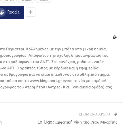
ReddIt
το Περιστέρι. Κολλημένος με την μπάλα από μικρή ηλικία,
ημοσιογραφίας. Απόφοιτος της σχολής δημοσιογραφίας του
ου στο ραδιόφωνο του ΑΝΤ1. Στη συνέχεια, ραδιοφωνικός
ο ΑΡΤ. Ο γραπτός τύπος με κέρδισε και η εφημερίδα
να αρθρογραφώ και να είμαι υπεύθυνος στο αθλητικό τμήμα.
οσπάθεια και το www.kingsport.gr έγινε το νέο μου αμόρε!
ογράφος του Ατρομήτου (Άντρες- Κ20- γυναικεία ομάδα) σας
ΕΠΟΜΕΝΟ ΑΡΘΡΟ
η
La Liga: Εμφατική νίκη της Ρεαλ Μαδρίτης