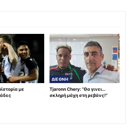
ΔΙΕΘΝΗ
οϊστορία με
Tjaronn Chery: “Θα γινει…
μάδες
σκληρή μάχη στη ρεβάνς!”