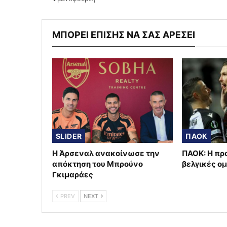
ΜΠΟΡΕΙ ΕΠΙΣΗΣ ΝΑ ΣΑΣ ΑΡΕΣΕΙ
SLIDER
ΠΑΟΚ
Η Άρσεναλ ανακοίνωσε την
ΠΑΟΚ: Η πρ
απόκτηση του Μπρούνο
βελγικές ο
Γκιμαράες
PREV
NEXT