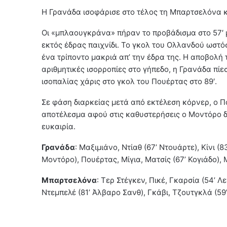
Η Γρανάδα ισοφάρισε στο τέλος τη Μπαρτσελόνα κα
Οι «μπλαουγκράνα» πήραν το προβάδισμα στο 57′ μ
εκτός έδρας παιχνίδι. Το γκολ του Ολλανδού ωστόσ
ένα τρίποντο μακριά απ’ την έδρα της. Η αποβολή τ
αριθμητικές ισορροπίες στο γήπεδο, η Γρανάδα πίεσ
ισοπαλίας χάρις στο γκολ του Πουέρτας στο 89′.
Σε φάση διαρκείας μετά από εκτέλεση κόρνερ, ο Πο
αποτέλεσμα αφού στις καθυστερήσεις ο Μοντόρο δ
ευκαιρία.
Γρανάδα
: Μαξιμιάνο, Ντίαθ (67’ Ντουάρτε), Κίνι (
Μοντόρο), Πουέρτας, Μίγια, Ματσίς (67’ Κογιάδο),
Μπαρτσελόνα
: Τερ Στέγκεν, Πικέ, Γκαρσία (54’ 
Ντεμπελέ (81’ Άλβαρο Σανθ), Γκάβι, Τζουτγκλά (59’ 