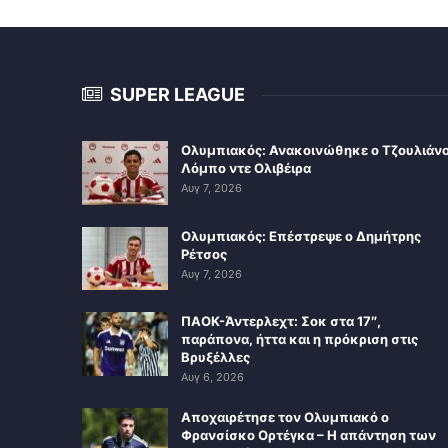
SUPER LEAGUE
Ολυμπιακός: Ανακοινώθηκε ο Τζουλιάν
Λόμπο ντε Ολιβέιρα
Αυγ 7, 2026
Ολυμπιακός: Επέστρεψε ο Δημήτρης
Ρέτσος
Αυγ 7, 2026
ΠΑΟΚ-Άντερλεχτ: Σοκ στα 17″,
παράπονα, ήττα και η πρόκριση στις
Βρυξέλλες
Αυγ 6, 2026
Αποχαιρέτησε τον Ολυμπιακό ο
Φρανσίσκο Ορτέγκα – Η απάντηση των