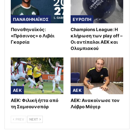
ΠΑΝΑΘΗΝΑΪΚΟΣ
ΕΥΡΩΠΗ
Παναθηναϊκός:
Champions League: Η
«Πράσινος» ο Λιβάι
κλήρωση των play off –
Γκαρσία
Οι αντίπαλοι ΑΕΚ και
Ολυμπιακού
AEK
AEK
ΑΕΚ: Φιλική ήττα από
ΑΕΚ: Ανακοίνωσε τον
τη Σαμσουνσπόρ
Λόβρο Μάγερ
PREV
NEXT