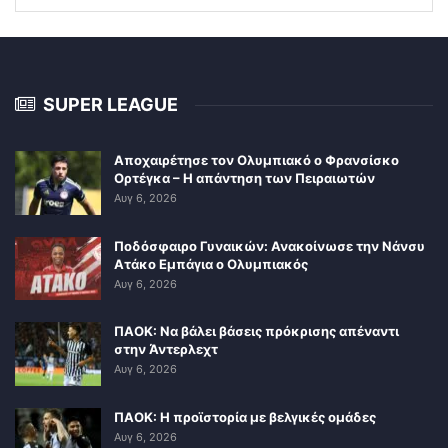
SUPER LEAGUE
Αποχαιρέτησε τον Ολυμπιακό ο Φρανσίσκο
Ορτέγκα – Η απάντηση των Πειραιωτών
Αυγ 6, 2026
Ποδόσφαιρο Γυναικών: Ανακοίνωσε την Νάνσυ
Ατάκο Εμπάγια ο Ολυμπιακός
Αυγ 6, 2026
ΠΑΟΚ: Να βάλει βάσεις πρόκρισης απέναντι
στην Άντερλεχτ
Αυγ 6, 2026
ΠΑΟΚ: Η προϊστορία με βελγικές ομάδες
Αυγ 6, 2026