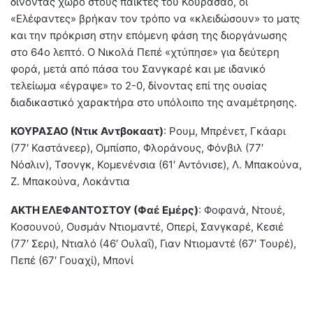
δίνοντας χώρο στους παίκτες του Κουρασάο, οι
«Ελέφαντες» βρήκαν τον τρόπο να «κλειδώσουν» το ματς
και την πρόκριση στην επόμενη φάση της διοργάνωσης
στο 64ο λεπτό. Ο Νικολά Πεπέ «χτύπησε» για δεύτερη
φορά, μετά από πάσα του Σανγκαρέ και με ιδανικό
τελείωμα «έγραψε» το 2-0, δίνοντας επί της ουσίας
διαδικαστικό χαρακτήρα στο υπόλοιπο της αναμέτρησης.
ΚΟΥΡΑΣΑΟ (Ντικ Αντβοκαατ)
: Ρουμ, Μπρένετ, Γκάαρι
(77′ Καστάνεερ), Ομπίσπο, Φλοράνους, Φόνβιλ (77′
Νόσλιν), Τσονγκ, Κομενένσια (61′ Αντόνισε), Λ. Μπακούνα,
Ζ. Μπακούνα, Λοκάντια
ΑΚΤΗ ΕΛΕΦΑΝΤΟΣΤΟΥ (Φαέ Εμέρς)
: Φοφανά, Ντουέ,
Κοσουνού, Ουσμάν Ντιομαντέ, Οπερί, Σανγκαρέ, Κεσιέ
(77′ Σερι), Ντιαλό (46′ Ουλαΐ), Γιαν Ντιομαντέ (67′ Τουρέ),
Πεπέ (67′ Γουαχί), Μπονί