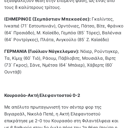
εξασφαλίζουν θέση στην επόμενη φάση, ως ένας από
τους 8 καλύτερους τρίτους.
ΙΣΗΜΕΡΙΝΟΣ (Σεμπάστιαν Μπεκασέσε):
Γκαλίντες,
Ινκαπιέ (71΄ Εστουπινιάν), Ορντόνιες, Πάτσο, Βίτε, Φράνκο
(64΄ Πρεσιάδο), Μ. Καϊσέδο, Γεμπόα (85΄ Τόρες), Βαλένσια
(64΄ Ροντρίγκες), Πλάτα, Ανγκούλο (85΄ Ζ. Καϊσέδο)
ΓΕΡΜΑΝΙΑ (Γιούλιαν Νάγκελσμαν):
Νόιερ, Ρούντιγκερ,
Τα, Κίμιχ (60΄ Τιό), Ράουμ, Πάβλοβιτς, Μουσιάλα, Βιρτς
(73΄ Γκρος), Σάνε, Νμέτσα (64΄ Μπάιερ), Χάβερτς (60΄
Ουντάβ)
Κουρασάο-Ακτή Ελεφαντοστού 0-2
Με απόλυτο πρωταγωνιστή τον σέντερ φορ της
Βιγιαρεάλ, Νικολά Πεπέ, η Ακτή Ελεφαντοστού
επικράτησε με 2-0 του Κουρασάο στη Φιλαντέλφεια και
με 6 βαθμούς στον 5ο όμιλο πήρε την 2η θέση (πρώτη η