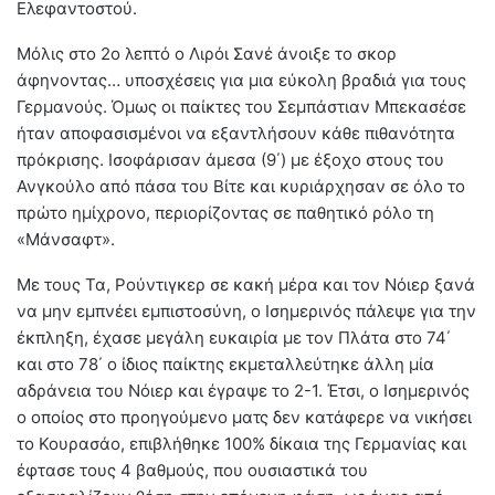
Ελεφαντοστού.
Μόλις στο 2ο λεπτό ο Λιρόι Σανέ άνοιξε το σκορ
άφηνοντας… υποσχέσεις για μια εύκολη βραδιά για τους
Γερμανούς. Όμως οι παίκτες του Σεμπάστιαν Μπεκασέσε
ήταν αποφασισμένοι να εξαντλήσουν κάθε πιθανότητα
πρόκρισης. Ισοφάρισαν άμεσα (9΄) με έξοχο στους του
Ανγκούλο από πάσα του Βίτε και κυριάρχησαν σε όλο το
πρώτο ημίχρονο, περιορίζοντας σε παθητικό ρόλο τη
«Μάνσαφτ».
Με τους Τα, Ρούντιγκερ σε κακή μέρα και τον Νόιερ ξανά
να μην εμπνέει εμπιστοσύνη, ο Ισημερινός πάλεψε για την
έκπληξη, έχασε μεγάλη ευκαιρία με τον Πλάτα στο 74΄
και στο 78΄ ο ίδιος παίκτης εκμεταλλεύτηκε άλλη μία
αδράνεια του Νόιερ και έγραψε το 2-1. Έτσι, ο Ισημερινός
ο οποίος στο προηγούμενο ματς δεν κατάφερε να νικήσει
το Κουρασάο, επιβλήθηκε 100% δίκαια της Γερμανίας και
έφτασε τους 4 βαθμούς, που ουσιαστικά του