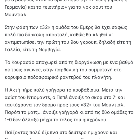
Γερμανία) και το «εισιτήριο» για τα νοκ άουτ του
Μουντιάλ.
Στην φάση των «32» η ομάδα του Εμέρς θα έχει σαφώς
πολύ πιο δύσκολη αποστολή, καθώς θα κληθεί ν’
αντιμετωπίσει την πρώτη του 9ου γκρουπ, δηλαδή είτε τη
Γαλλία, είτε τη Νορβηγία.
Το Κουρασάο αποχωρεί από τη διοργάνωση με ένα βαθμό
σε τρεις αγώνες, στην παρθενική του συμμετοχή στο
κορυφαίο ποδοσφαιρικό ραντεβού του πλανήτη.
Η Ακτή πήρε πολύ γρήγορα το προβάδισμα. Μετά την
ασίστ του Ντιομαντέ, ο Πεπέ άνοιξε το σκορ στο 7′ και
ταυτόχρονα τον δρόμο προς τους «32» του Μουντιάλ.
Παρότι το ματς… άνοιξε γρήγορά κι από τις δύο ομάδες το
1-0 δεν άλλαξε μέχρι το τέλος του ημιχρόνου.
Παίζοντας πολύ έξυπνα στο δεύτερο ημίχρονο και