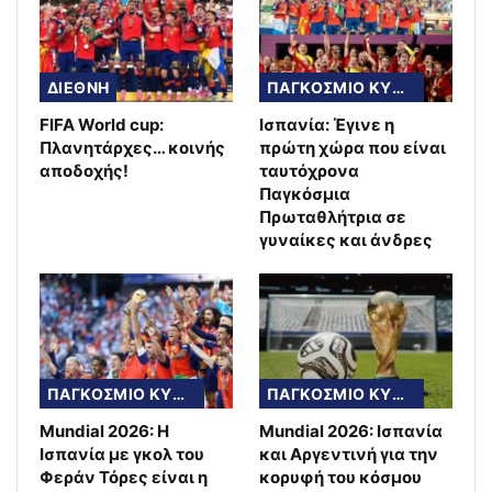
ΔΙΕΘΝΗ
ΠΑΓΚΟΣΜΙΟ ΚΥΠΕΛΛΟ
FIFA World cup:
Ισπανία: Έγινε η
Πλανητάρχες… κοινής
πρώτη χώρα που είναι
αποδοχής!
ταυτόχρονα
Παγκόσμια
Πρωταθλήτρια σε
γυναίκες και άνδρες
ΠΑΓΚΟΣΜΙΟ ΚΥΠΕΛΛΟ
ΠΑΓΚΟΣΜΙΟ ΚΥΠΕΛΛΟ
Mundial 2026: Η
Mundial 2026: Ισπανία
Ισπανία με γκολ του
και Αργεντινή για την
Φεράν Τόρες είναι η
κορυφή του κόσμου