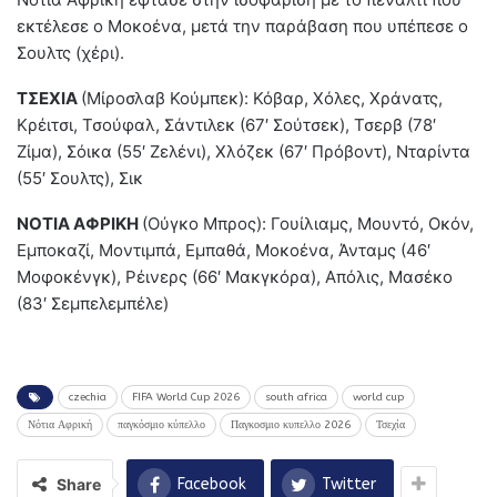
εκτέλεσε ο Μοκοένα, μετά την παράβαση που υπέπεσε ο
Σουλτς (χέρι).
ΤΣΕΧΙΑ
(Μίροσλαβ Κούμπεκ): Κόβαρ, Χόλες, Χράνατς,
Κρέιτσι, Τσούφαλ, Σάντιλεκ (67′ Σούτσεκ), Τσερβ (78′
Ζίμα), Σόικα (55′ Ζελένι), Χλόζεκ (67′ Πρόβοντ), Νταρίντα
(55′ Σουλτς), Σικ
ΝΟΤΙΑ ΑΦΡΙΚΗ
(Ούγκο Μπρος): Γουίλιαμς, Μουντό, Οκόν,
Εμποκαζί, Μοντιμπά, Εμπαθά, Μοκοένα, Άνταμς (46′
Μοφοκένγκ), Ρέινερς (66′ Μακγκόρα), Απόλις, Μασέκο
(83′ Σεμπελεμπέλε)
czechia
FIFA World Cup 2026
south africa
world cup
Νότια Αφρική
παγκόσμιο κύπελλο
Παγκοσμιο κυπελλο 2026
Τσεχία
Share
Facebook
Twitter