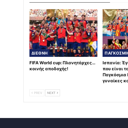
ΔΙΕΘΝΗ
FIFA World cup: Πλανητάρχες…
Ισπανία: Έ
κοινής αποδοχής!
που είναι 
Παγκόσμια 
γυναίκες κ
PREV
NEXT