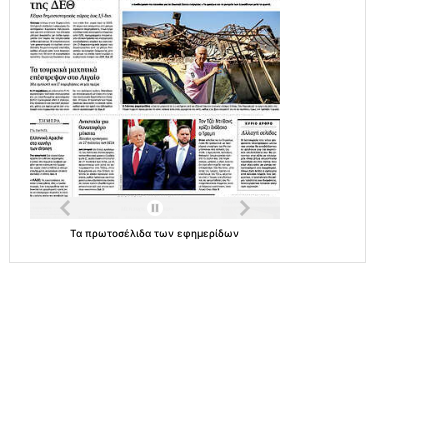
Τα
πρωτοσέλιδα
των
εφημερίδων