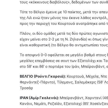
τους «κόκκινους διαβόλους», δεδομένων των συνθ
Τότε το Βέλγιο έμεινε με 10 παίκτες, μετά την απ
της Λιλ ενώ ήταν μόνος του έκανε λάθος κοντρόλ,
προς την περιοχή του Κουρτουά ανατράπηκε από τ
Πλέον, οι δύο ομάδες μετά τις δύο πρώτες αγωνιστ
είχαν μείνει στο 2-2 με τη Ν. Ζηλανδία) κι όπως γ
είναι καθοριστική (το Βέλγιο θα αντιμετωπίσει του
Το αποψινό 0-0 οφείλεται σε μεγάλο βαθμό στους
μεγάλες επεμβάσεις σε σουτ των Εζατολάχι και Τ
στο 58′ και 86′ ο πορτιέρε του Ιράν, Μπεϊρανβάντ, 
ΒΕΛΓΙΟ (Ρούντι Γκαρσιά):
Κουρτουά, Μέχελε, Ντε Κ
Φερνάντεζ-Πάρντο), Τίλεμανς, Σαλεμάκερς (58′ Λο
Τροσάρ
ΙΡΑΝ (Αμίρ Γκαλενόι):
Μπεϊρανβάντ, Χαρντανί (46′
Κανάνι, Νεμάτι, Ρεζαϊάν, Εζατολαχί (85′ Χοσεϊνζαν