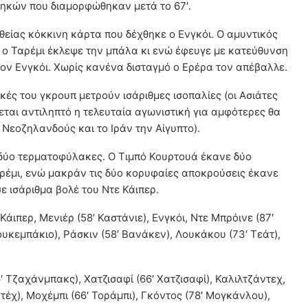
ηκών που διαμορφώθηκαν μετά το 67′.
ευθείας κόκκινη κάρτα που δέχθηκε ο Ενγκόι. Ο αμυντικός
 ο Ταρέμι έκλεψε την μπάλα κι ενώ έφευγε με κατεύθυνση
ον Ενγκόι. Χωρίς κανένα δισταγμό ο Ερέρα τον απέβαλλε.
ικές του γκρουπ μετρούν ισάριθμες ισοπαλίες (οι Ασιάτες
ίνεται αντιληπτό η τελευταία αγωνιστική για αμφότερες θα
ς Νεοζηλανδούς και το Ιράν την Αίγυπτο).
 δύο τερματοφύλακες. Ο Τιμπό Κουρτουά έκανε δύο
αρέμι, ενώ μακράν τις δύο κορυφαίες αποκρούσεις έκανε
σε ισάριθμα βολέ του Ντε Κάιπερ.
άιπερ, Μενιέρ (58′ Καστάνιε), Ενγκόι, Ντε Μπρόινε (87′
υκεμπάκιο), Ράσκιν (58′ Βανάκεν), Λουκάκου (73′ Τεάτ),
 Τζαχάνμπακς), Χατζισαφί (66′ Χατζισαφί), Καλιλτζάντεχ,
τέχ), Μοχέμπι (66′ Τοράμπι), Γκόντος (78′ Μογκάνλου),