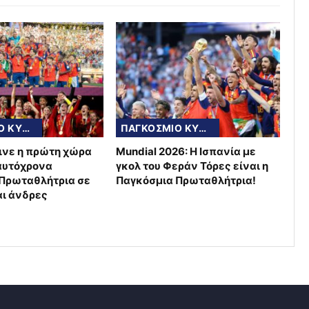
ΠΑΓΚΟΣΜΙΟ ΚΥΠΕΛΛΟ
ΠΑΓΚΟΣΜΙΟ ΚΥΠΕΛΛΟ
γινε η πρώτη χώρα
Mundial 2026: Η Ισπανία με
ταυτόχρονα
γκολ του Φεράν Τόρες είναι η
Πρωταθλήτρια σε
Παγκόσμια Πρωταθλήτρια!
αι άνδρες