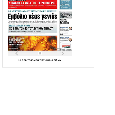
Τα
πρωτοσέλιδα
των
εφημερίδων