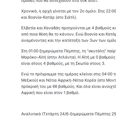
ομάδες που θα συνεχίσουν στα νοκ άουτ.
Χρονικά, η αρχή γίνεται με τον 2ο όμιλο. Στις 2
και Βοσνία-Κατάρ (στο Σιάτλ).
Ελβετία και Καναδάς προηγούνται με 4 βαθμούς κα
από ποια θέση θα το κάνουν. Ενώ Βοσνία και Κατάρ
αναμένοντας και την κατάταξη των 3ων των ομίλ
Στη 01:00 ξημερώματα Πέμπτης, τη “σκυτάλη” παίρν
Μαρόκο-Αϊτή (στην Ατλάντα). Η Αϊτή με 0 βαθμούς 
είναι στους 4 βαθμούς, με τη Σκωτία στους 3.
Ενώ το πρόγραμμα της ημέρας κλείνει στις 04:00 τ
Μεξικού) και Νότια Αφρική-Νότια Κορέα (στο Μοντε
πρόκρισή του με 66 βαθμούς. Και όλα είναι ανοιχτά
Αφρική που είναι στον 1 βαθμό.
Αναλυτικά (Τετάρτη 24/6-ξημερώματα Πέμπτης 25