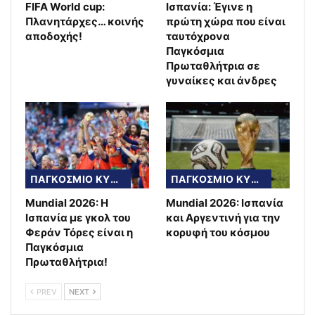
FIFA World cup:
Ισπανία: Έγινε η
Πλανητάρχες… κοινής
πρώτη χώρα που είναι
αποδοχής!
ταυτόχρονα
Παγκόσμια
Πρωταθλήτρια σε
γυναίκες και άνδρες
ΠΑΓΚΟΣΜΙΟ ΚΥΠΕΛΛΟ
ΠΑΓΚΟΣΜΙΟ ΚΥΠΕΛΛΟ
Mundial 2026: Η
Mundial 2026: Ισπανία
Ισπανία με γκολ του
και Αργεντινή για την
Φεράν Τόρες είναι η
κορυφή του κόσμου
Παγκόσμια
Πρωταθλήτρια!
PREV
NEXT