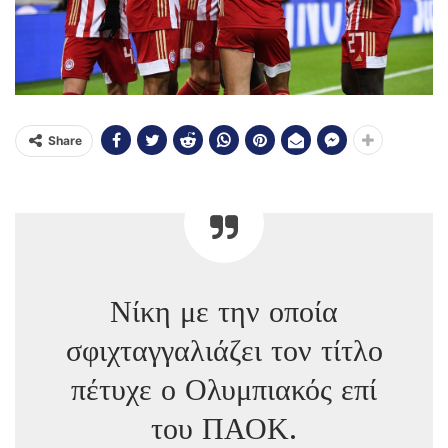
Share
Νίκη με την οποία
σφιχταγγαλιάζει τον τίτλο
πέτυχε ο Ολυμπιακός επί
του ΠΑΟΚ.