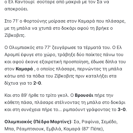
ο Ελ Καντουρί σούταρε από μακριά με τον Σα να
αποκρούει.
Στο 71’ ο Φορτούνης μοίρασε στον Καμαρά που πλάσαρε,
με τη μπάλα να χτυπά στο δοκάρι αφού τη βρήκε ο
Ζίβκοβιτς.
Ο Ολυμπιακός στο 77’ ζευγάρωσε τα τέρματά του. Ο Ελ
Αραμπί έφυγε στο χώρο, τράβηξε δύο παίκτες πάνω του
και αφού έκανε εξαιρετική προσποίηση, έδωσε δίπλα του
στον
Καμαρά
, ο οποίος πλάσαρε, περνώντας τη μπάλα
κάτω από τα πόδια του Ζίβκοβιτς πριν καταλήξει στα
δίχτυα για το
2-0
.
Και στο 89’ ήρθε το τρίτο γκολ. Ο
Βρουσάι
πήρε την
κάθετη πάσα, πλάσαρε στέλνοντας τη μπάλα στο δοκάρι
και στη συνέχεια πήρε το… ριμπαόυντ γράφοντας το
3-0
.
Ολυμπιακός (Πέδρο Μαρτίνς)
: Σα, Ραφίνια, Σεμέδο,
Μπα, Ρέαμπτσιουκ, Εμβιλά, Καμαρά (87’ Πέπε),