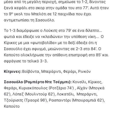
μέσα από τη μεγάλη περιοχή, σημείωσε το 1-2, δίνοντας
ξανά κεφάλι στο σκορ στην ομάδα του στο 77’. Αυτό ήταν
ο
το 9
γκολ του Μπελότι σε 12 παιχνίδια που έχει
αντιμετωπίσει τη Σασουόλο.
Το 1-3 διαμόρφωσε ο Λούκιτς στο 79’ σε ένα δίλεπτο…
φωτιά και έδειξε να «κλειδώνει» την υπόθεση νίκη… Ο
Κίρικες με μια «φωτοβολίδα» με το δεξί έδειξε ότι η
Σασουόλο έχει σφυγμό, μειώνοντας σε 2-3 στο 84’. Ο
Καπούτο ολοκλήρωσε την απίθανη επιστροφή στο 85’ και
σφράγισε το τελικό 3-3.
Κίτρινες:
Βοϊβόντα, Μπεράρντι, Φεράρι, Ρινκόν
Σασουόλο (Ρομπέρτο Ντε Τσέρμπι):
Κονσίλι, Κίρικες,
Φεράρι, Κυριακόπουλος (Ροτζέριο 74’) , Αϊχάν (Μπογκά
62’), Λόπεζ (Μουλντούρ 62’), Λοκατέλι, Μπεράρντι,
Τζούρισιτς (Τραορέ 96’), Ρασπαντόρι (Μπουραμπιά 62’),
Καπούτο