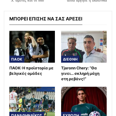
“Χ”αμένες και οι δύο
αλλά άργησε η Βαλένθια
ΜΠΟΡΕΙ ΕΠΙΣΗΣ ΝΑ ΣΑΣ ΑΡΕΣΕΙ
ΠΑΟΚ
ΔΙΕΘΝΗ
ΠΑΟΚ: Η προϊστορία με
Tjaronn Chery: “Θα
βελγικές ομάδες
γινει… σκληρή μάχη
στη ρεβάνς!”
ΠΑΝΑΘΗΝΑΪΚΟΣ
ΕΥΡΩΠΗ