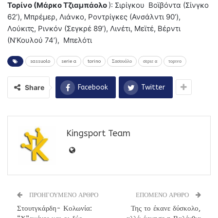
Τορίνο (Μάρκο Τζιαμπάολο
): Σιρίγκου Βοϊβόντα (Σίνγκο
62’), Μπρέμερ, Λιάνκο, Ροντρίγκες (Ανσάλντι 90’),
Λούκιτς, Ρινκόν (Σεγκρέ 89’), Λινέτι, Μεϊτέ, Βέρντι
(Ν’Κουλού 74’), Μπελότι
sassuolo
serie a
torino
Σασουόλο
σεριε α
τορινο
Share
Facebook
Twitter
Kingsport Team
ΠΡΟΗΓΟΥΜΕΝΟ ΑΡΘΡΟ
ΕΠΟΜΕΝΟ ΑΡΘΡΟ
Στουτγκάρδη- Κολωνία:
Της το έκανε δύσκολο,