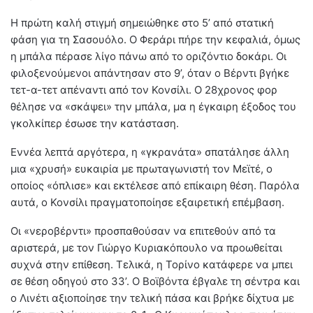
Η πρώτη καλή στιγμή σημειώθηκε στο 5’ από στατική
φάση για τη Σασουόλο. Ο Φεράρι πήρε την κεφαλιά, όμως
η μπάλα πέρασε λίγο πάνω από το οριζόντιο δοκάρι. Οι
φιλοξενούμενοι απάντησαν στο 9’, όταν ο Βέρντι βγήκε
τετ-α-τετ απέναντι από τον Κονσίλι. Ο 28χρονος φορ
θέλησε να «σκάψει» την μπάλα, μα η έγκαιρη έξοδος του
γκολκίπερ έσωσε την κατάσταση.
Εννέα λεπτά αργότερα, η «γκρανάτα» σπατάλησε άλλη
μια «χρυσή» ευκαιρία με πρωταγωνιστή τον Μεϊτέ, ο
οποίος «όπλισε» και εκτέλεσε από επίκαιρη θέση. Παρόλα
αυτά, ο Κονσίλι πραγματοποίησε εξαιρετική επέμβαση.
Οι «νεροβέρντι» προσπαθούσαν να επιτεθούν από τα
αριστερά, με τον Γιώργο Κυριακόπουλο να προωθείται
συχνά στην επίθεση. Τελικά, η Τορίνο κατάφερε να μπει
σε θέση οδηγού στο 33’. Ο Βοϊβόντα έβγαλε τη σέντρα και
ο Λινέτι αξιοποίησε την τελική πάσα και βρήκε δίχτυα με