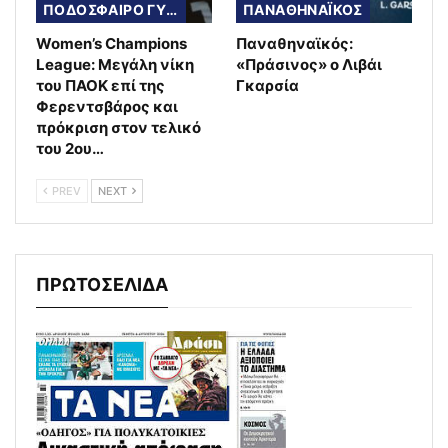
ΠΟΔΟΣΦΑΙΡΟ ΓΥΝΑΙΚΩΝ
ΠΑΝΑΘΗΝΑΪΚΟΣ
Women’s Champions
Παναθηναϊκός:
League: Μεγάλη νίκη
«Πράσινος» ο Λιβάι
του ΠΑΟΚ επί της
Γκαρσία
Φερεντσβάρος και
πρόκριση στον τελικό
του 2ου…
PREV
NEXT
ΠΡΩΤΟΣΕΛΙΔΑ