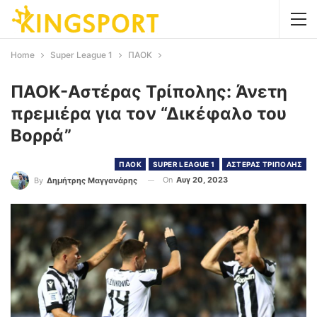
Home
Super League 1
ΠΑΟΚ
ΠΑΟΚ-Αστέρας Τρίπολης: Άνετη
πρεμιέρα για τον “Δικέφαλο του
Βορρά”
ΠΑΟΚ
SUPER LEAGUE 1
ΑΣΤΕΡΑΣ ΤΡΙΠΟΛΗΣ
On
Αυγ 20, 2023
By
Δημήτρης Μαγγανάρης