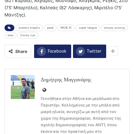
(82’Γκαρσία), Άλβαρες, Μουνάφο, Αλάγκμπε, Ρεγκίς, Σίτο
(75’ Μπαρτόλο), Καλτσάς (82’ Λάσκαρης), Μιριτέλο (75’
Μάντζης).
asteras tripolis
paok
PAOK FC
super league
αστερας τριπολης
παοκ
Σουπερ λιγκ
Share
Facebook
Twitter
Δημήτρης Μαγγανάρης
Γεννήθηκα στην Αθήνα και μεγάλωσα στο
Περιστέρι. Κολλημένος με την μπάλα από
μικρή ηλικία, συνεχίζω με αυτή από τον
χώρο της δημοσιογραφίας. Απόφοιτος της
σχολής δημοσιογραφίας του ΑΝΤ1, όπου
έκανα και την πρακτική μου στο