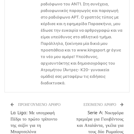
ραδιόφωνο του ΑΝΤ1. Στη συνέχεια,
ραδιοφωνικός παραγωγός και παραγωγή
στο ραδιόφωνο ΑΡΤ. Ο γραπτός τύπος με
κέρδισε και η εφημερίδα Παρασκήνιο, μου
έδωσε την ευκαιρία να αρθρογραφώ και να
είμαι υπεύθυνος στο αθλητικό τμήμα.
Παράλληλα, ξεκίνησα μία δικιά μου
προσπάθεια και το www.kingsport.gr έγινε
το νέο μου αμόρε! Υπεύθυνος,
αρχισυντάκτης και δημοσιογράφος του
Ατρομήτου (Άντρες- Κ20- γυναικεία
ομάδα) σας μεταφέρω τις ειδήσεις
διαδικτυακά.
ΠΡΟΗΓΟΥΜΕΝΟ ΑΡΘΡΟ
ΕΠΟΜΕΝΟ ΑΡΘΡΟ
La Liga: Με υπογραφή
Serie A: Νικηφόρα
Πέδρι το πρώτο τρίποντο
πρεμιέρα για Γιουβέντους
της σεζόν για τη
και Αταλάντα, γκέλα για
Μπαρτσελόνα
τους δύο Ρωμαίους