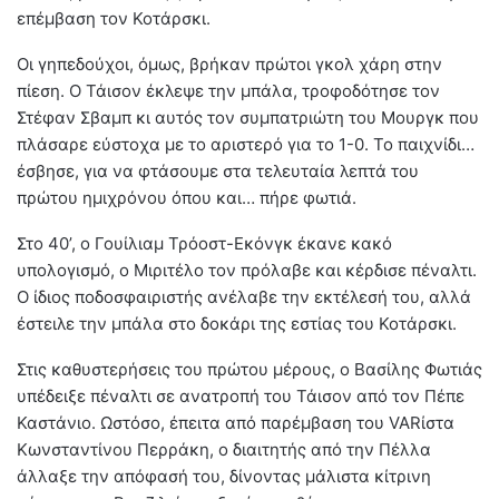
επέμβαση τον Κοτάρσκι.
Οι γηπεδούχοι, όμως, βρήκαν πρώτοι γκολ χάρη στην
πίεση. Ο Τάισον έκλεψε την μπάλα, τροφοδότησε τον
Στέφαν Σβαμπ κι αυτός τον συμπατριώτη του Μουργκ που
πλάσαρε εύστοχα με το αριστερό για το 1-0. Το παιχνίδι…
έσβησε, για να φτάσουμε στα τελευταία λεπτά του
πρώτου ημιχρόνου όπου και… πήρε φωτιά.
Στο 40’, ο Γουίλιαμ Τρόοστ-Εκόνγκ έκανε κακό
υπολογισμό, ο Μιριτέλο τον πρόλαβε και κέρδισε πέναλτι.
Ο ίδιος ποδοσφαιριστής ανέλαβε την εκτέλεσή του, αλλά
έστειλε την μπάλα στο δοκάρι της εστίας του Κοτάρσκι.
Στις καθυστερήσεις του πρώτου μέρους, ο Βασίλης Φωτιάς
υπέδειξε πέναλτι σε ανατροπή του Τάισον από τον Πέπε
Καστάνιο. Ωστόσο, έπειτα από παρέμβαση του VARίστα
Κωνσταντίνου Περράκη, ο διαιτητής από την Πέλλα
άλλαξε την απόφασή του, δίνοντας μάλιστα κίτρινη