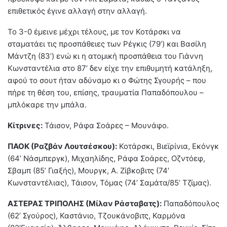
επιθετικός έγινε αλλαγή στην αλλαγή.
Το 3-0 έμεινε μέχρι τέλους, με τον Κοτάρσκι να
σταματάει τις προσπάθειες των Ρέγκις (79’) και Βασίλη
Μάντζη (83’) ενώ κι η ατομική προσπάθεια του Γιάννη
Κωνσταντέλια στο 87’ δεν είχε την επιθυμητή κατάληξη,
αφού το σουτ ήταν αδύναμο κι ο Φώτης Σγουρής – που
πήρε τη θέση του, επίσης, τραυματία Παπαδόπουλου –
μπλόκαρε την μπάλα.
Κίτρινες:
Τάισον, Ράφα Σοάρες – Μουνάφο.
ΠΑΟΚ (Ραζβάν Λουτσέσκου):
Κοτάρσκι, Βιεϊρίνια, Εκόνγκ
(64’ Νάσμπεργκ), Μιχαηλίδης, Ράφα Σοάρες, Οζντόεφ,
Σβαμπ (85’ Γιαξής), Μουργκ, Α. Ζίβκοβιτς (74’
Κωνσταντέλιας), Τάισον, Τόμας (74’ Σαμάτα/85’ Τζίμας).
ΑΣΤΕΡΑΣ ΤΡΙΠΟΛΗΣ (Μίλαν Ράσταβατς):
Παπαδόπουλος
(62’ Σγούρος), Καστάνιο, Τζουκάνοβιτς, Καρμόνα