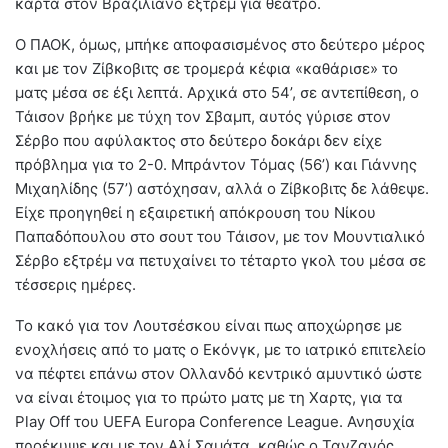
κάρτα στον Βραζιλιάνο εξτρέμ για θέατρο.
Ο ΠΑΟΚ, όμως, μπήκε αποφασισμένος στο δεύτερο μέρος
και με τον Ζίβκοβιτς σε τρομερά κέφια «καθάρισε» το
ματς μέσα σε έξι λεπτά. Αρχικά στο 54’, σε αντεπίθεση, ο
Τάισον βρήκε με τύχη τον Σβαμπ, αυτός γύρισε στον
Σέρβο που αφύλακτος στο δεύτερο δοκάρι δεν είχε
πρόβλημα για το 2-0. Μπράντον Τόμας (56’) και Γιάννης
Μιχαηλίδης (57’) αστόχησαν, αλλά ο Ζίβκοβιτς δε λάθεψε.
Είχε προηγηθεί η εξαιρετική απόκρουση του Νίκου
Παπαδόπουλου στο σουτ του Τάισον, με τον Μουντιαλικό
Σέρβο εξτρέμ να πετυχαίνει το τέταρτο γκολ του μέσα σε
τέσσερις ημέρες.
Το κακό για τον Λουτσέσκου είναι πως αποχώρησε με
ενοχλήσεις από το ματς ο Εκόνγκ, με το ιατρικό επιτελείο
να πέφτει επάνω στον Ολλανδό κεντρικό αμυντικό ώστε
να είναι έτοιμος για το πρώτο ματς με τη Χαρτς, για τα
Play Off του UEFA Europa Conference League. Ανησυχία
προέκυψε και με τον Αλί Σαμάτα, καθώς ο Τανζανός