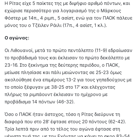
Η Ρίτας είχε 5 παίκτες της με διψήφιο αριθμό πόντων, και
εχώρισε περισσότερο για λογαριασμό της ο Μάρκους
Φόστερ με 14π., 4 ριμπ., 5 ασίστ, ενώ για τον ΠΑΟΚ πάλευε
μόνος του ο Τζέιλεν Ράιλι (17π., 4 ασίστ, 1 κλ.).
Ο αγώνας:
Οι Λιθουανοί, μετά το πρώτο πεντάλεπτο (11-9) εδραίωσαν
το προβάδισμά τους και έκλεισαν το πρώτο δεκάλεπτο με
23-16. Στο ξεκίνημα της δεύτερης περιόδου, ο ΠΑΟΚ,
μείωσε πλησίασε και πάλι μειώνοντας σε 25-23 όμως
ακολούθησε ένα επιμέρους 13-2 για τους γηπεδούχους με
το οποίο ξέφυγαν με 38-25 στο 17′ και ελέγχοντας
πλήρως τα ριμπάουντ έκλεισαν το ημίχρονο με
προβάδισμα 14 πόντων (46-32).
Όσο ο ΠΑΟΚ ήταν άστοχος, τόσο η Ρίτας διεύρυνε τη
διαφορά που στο 28′ έφτασε στους 20 πόντους (62-42).
Τρία λεπτά πριν από το τέλος του αγώνα έφτασε στη
μέγιστη τιμή της, με τον Εχόντας να κάνει το σκορ 83-54