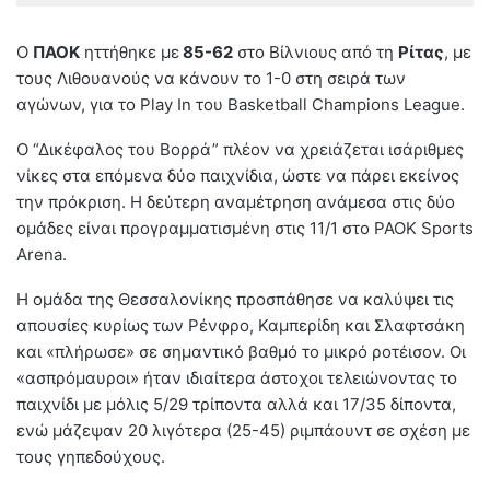
Ο
ΠΑΟΚ
ηττήθηκε με
85-62
στο Βίλνιους από τη
Ρίτας
, με
τους Λιθουανούς να κάνουν το 1-0 στη σειρά των
αγώνων, για το Play In του Basketball Champions League.
Ο “Δικέφαλος του Βορρά” πλέον να χρειάζεται ισάριθμες
νίκες στα επόμενα δύο παιχνίδια, ώστε να πάρει εκείνος
την πρόκριση. Η δεύτερη αναμέτρηση ανάμεσα στις δύο
ομάδες είναι προγραμματισμένη στις 11/1 στο PAOK Sports
Arena.
Η ομάδα της Θεσσαλονίκης προσπάθησε να καλύψει τις
απουσίες κυρίως των Ρένφρο, Καμπερίδη και Σλαφτσάκη
και «πλήρωσε» σε σημαντικό βαθμό το μικρό ροτέισον. Οι
«ασπρόμαυροι» ήταν ιδιαίτερα άστοχοι τελειώνοντας το
παιχνίδι με μόλις 5/29 τρίποντα αλλά και 17/35 δίποντα,
ενώ μάζεψαν 20 λιγότερα (25-45) ριμπάουντ σε σχέση με
τους γηπεδούχους.