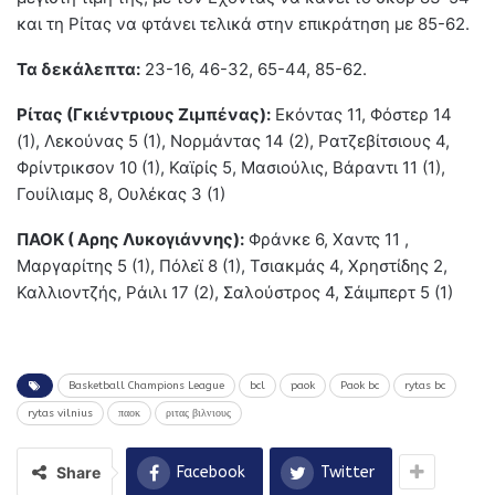
και τη Ρίτας να φτάνει τελικά στην επικράτηση με 85-62.
Τα δεκάλεπτα:
23-16, 46-32, 65-44, 85-62.
Ρίτας (Γκιέντριους Ζιμπένας):
Εκόντας 11, Φόστερ 14
(1), Λεκούνας 5 (1), Νορμάντας 14 (2), Ρατζεβίτσιους 4,
Φρίντρικσον 10 (1), Καϊρίς 5, Μασιούλις, Βάραντι 11 (1),
Γουίλιαμς 8, Ουλέκας 3 (1)
ΠΑΟΚ ( Αρης Λυκογιάννης):
Φράνκε 6, Χαντς 11 ,
Μαργαρίτης 5 (1), Πόλεϊ 8 (1), Τσιακμάς 4, Χρηστίδης 2,
Καλλιοντζής, Ράιλι 17 (2), Σαλούστρος 4, Σάιμπερτ 5 (1)
Basketball Champions League
bcl
paok
Paok bc
rytas bc
rytas vilnius
παοκ
ριτας βιλνιους
Share
Facebook
Twitter