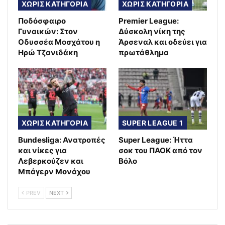
ΧΩΡΙΣ ΚΑΤΗΓΟΡΙΑ
ΧΩΡΙΣ ΚΑΤΗΓΟΡΙΑ
Ποδόσφαιρο
Premier League:
Γυναικών: Στον
Δύσκολη νίκη της
Οδυσσέα Μοσχάτου η
Άρσεναλ και οδεύει για
Ηρώ Τζανιδάκη
πρωτάθλημα
ΧΩΡΙΣ ΚΑΤΗΓΟΡΙΑ
SUPER LEAGUE 1
Bundesliga: Ανατροπές
Super League: Ήττα
και νίκες για
σοκ του ΠΑΟΚ από τον
Λεβερκούζεν και
Βόλο
Μπάγερν Μονάχου
PREV
NEXT