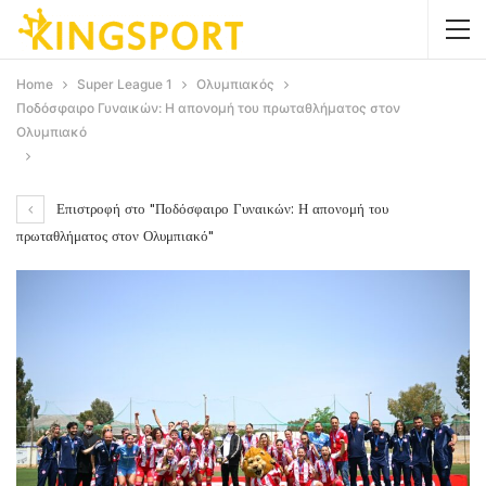
Home
Super League 1
Ολυμπιακός
Ποδόσφαιρο Γυναικών: Η απονομή του πρωταθλήματος στον
Ολυμπιακό
Επιστροφή στο "Ποδόσφαιρο Γυναικών: Η απονομή του
πρωταθλήματος στον Ολυμπιακό"