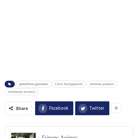
podosfairo gynaikon
Γιώτα Χατζηχαριστού
οδυσσεας μοσχατου
ποδοσφαιρο γυναικων
Share
Facebook
Twitter
Γιάννης Δρόσος